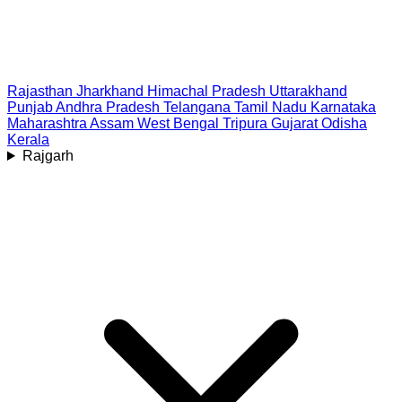
Rajasthan
Jharkhand
Himachal Pradesh
Uttarakhand
Punjab
Andhra Pradesh
Telangana
Tamil Nadu
Karnataka
Maharashtra
Assam
West Bengal
Tripura
Gujarat
Odisha
Kerala
Rajgarh