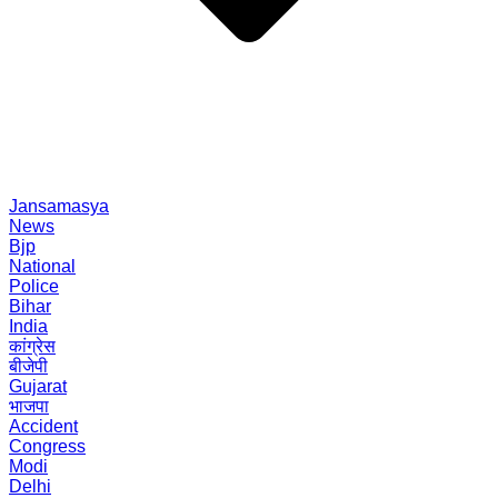
Jansamasya
News
Bjp
National
Police
Bihar
India
कांग्रेस
बीजेपी
Gujarat
भाजपा
Accident
Congress
Modi
Delhi