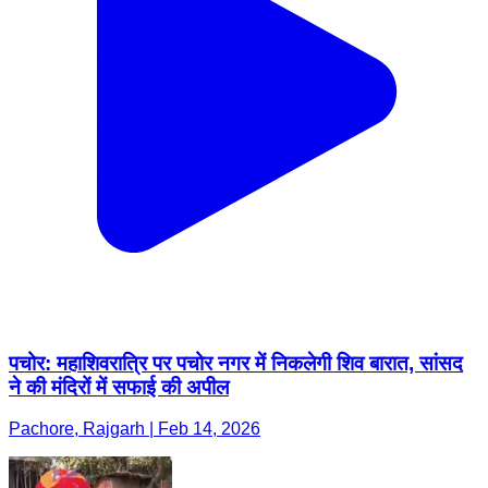
पचोर: महाशिवरात्रि पर पचोर नगर में निकलेगी शिव बारात, सांसद
ने की मंदिरों में सफाई की अपील
Pachore, Rajgarh | Feb 14, 2026