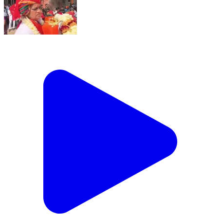
पचोर: नारानियाँ में तुलसी सालिगराम विवाह में उमड़ा जनसैलाब,
बारात का हुआ भव्य स्वागत