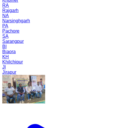
Khujner
RA
Rajgarh
NA
Narsinghgarh
PA
Pachore
SA
Sarangpur
BI
Biaora
KH
Khilchipur
JI
Jirapur