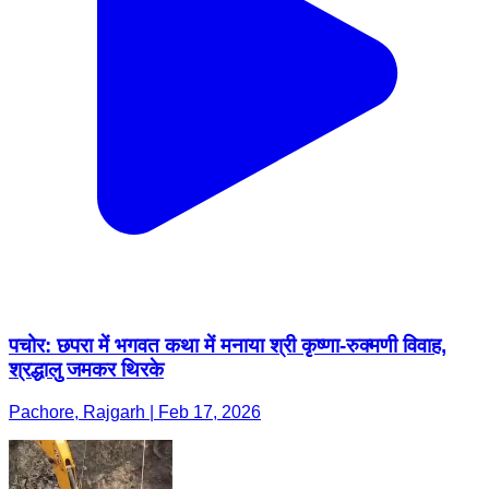
पचोर: छपरा में भगवत कथा में मनाया श्री कृष्णा-रुक्मणी विवाह,
श्रद्धालु जमकर थिरके
Pachore, Rajgarh | Feb 17, 2026