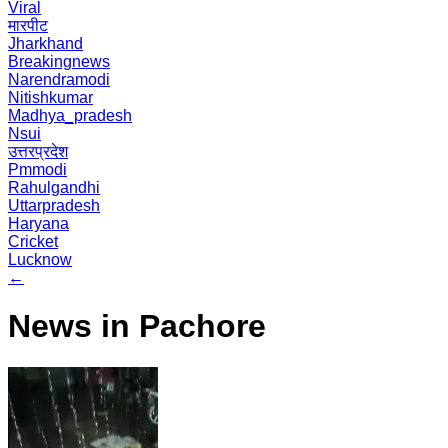
Viral
मारपीट
Jharkhand
Breakingnews
Narendramodi
Nitishkumar
Madhya_pradesh
Nsui
उत्तरप्रदेश
Pmmodi
Rahulgandhi
Uttarpradesh
Haryana
Cricket
Lucknow
←
News in Pachore