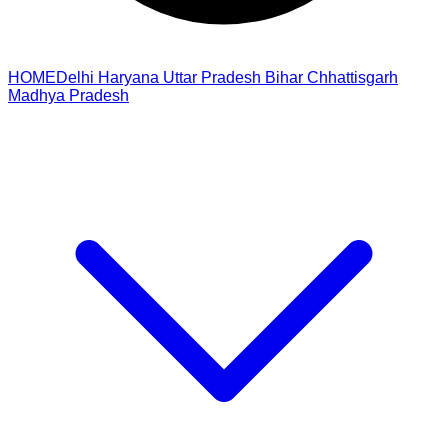
HOME
Delhi
Haryana
Uttar Pradesh
Bihar
Chhattisgarh
Madhya Pradesh