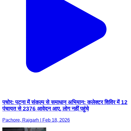
पचोर: पटना में संकल्प से समाधान अभियान: कलेक्टर शिविर में 12
पंचायत से 2376 आवेदन आए, लोग नहीं पहुंचे
Pachore, Rajgarh | Feb 18, 2026