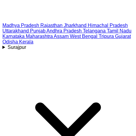
Madhya Pradesh
Rajasthan
Jharkhand
Himachal Pradesh
Uttarakhand
Punjab
Andhra Pradesh
Telangana
Tamil Nadu
Karnataka
Maharashtra
Assam
West Bengal
Tripura
Gujarat
Odisha
Kerala
Surajpur