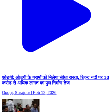
ओडगी: ओड़गी के ग्रामों को मिलेगा सीधा रास्ता, रिहन्द नदी पर 10
करोड़ से अधिक लागत का पुल निर्माण तेज
Oudgi, Surajpur | Feb 12, 2026