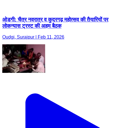
ओडगी: चैत्र नवरात्र व कुदरगढ़ महोत्सव की तैयारियों पर
लोकन्यास ट्रस्ट की अहम बैठक
Oudgi, Surajpur | Feb 11, 2026