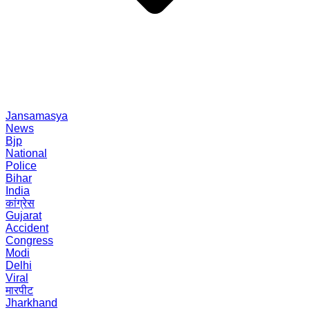
Jansamasya
News
Bjp
National
Police
Bihar
India
कांग्रेस
Gujarat
Accident
Congress
Modi
Delhi
Viral
मारपीट
Jharkhand