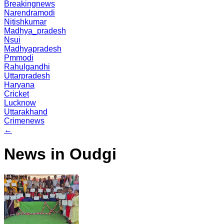
Breakingnews
Narendramodi
Nitishkumar
Madhya_pradesh
Nsui
Madhyapradesh
Pmmodi
Rahulgandhi
Uttarpradesh
Haryana
Cricket
Lucknow
Uttarakhand
Crimenews
←
News in Oudgi