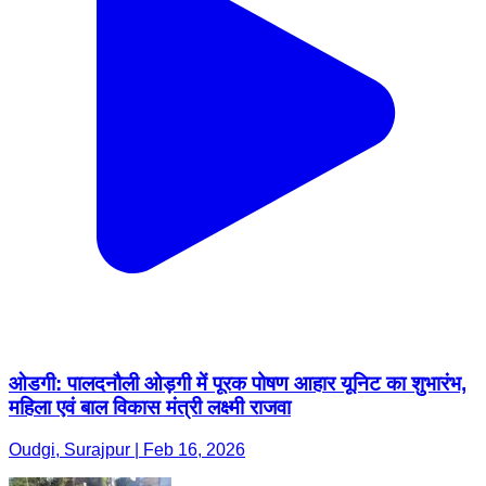
ओडगी: पालदनौली ओड़गी में पूरक पोषण आहार यूनिट का शुभारंभ,
महिला एवं बाल विकास मंत्री लक्ष्मी राजवा
Oudgi, Surajpur | Feb 16, 2026