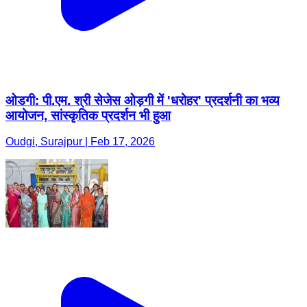
ओडगी: पी.एम. श्री सेजेस ओड़गी में 'धरोहर' प्रदर्शनी का भव्य
आयोजन, सांस्कृतिक प्रदर्शन भी हुआ
Oudgi, Surajpur | Feb 17, 2026