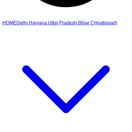
HOME
Delhi
Haryana
Uttar Pradesh
Bihar
Chhattisgarh