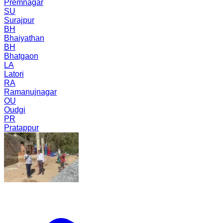
Premnagar
SU
Surajpur
BH
Bhaiyathan
BH
Bhatgaon
LA
Latori
RA
Ramanujnagar
OU
Oudgi
PR
Pratappur