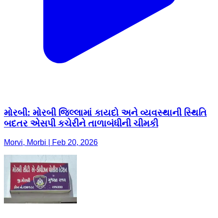
મોરબી: મોરબી જિલ્લામાં કાયદો અને વ્યવસ્થાની સ્થિતિ
બદતર એસપી કચેરીને તાળાબંધીની ચીમકી
Morvi, Morbi | Feb 20, 2026