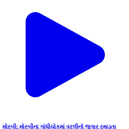
મોરબી: મોરબીના ગાંધીચોકમાં વરલીનો જુગાર રમાડતા