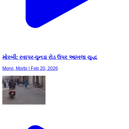
મોરબી: રવાપર-ઘુનડા રોડ ઉપર આખલા યુદ્ધ
Morvi, Morbi | Feb 20, 2026