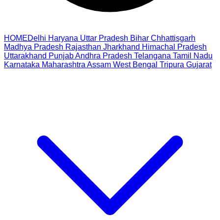
HOME
Delhi
Haryana
Uttar Pradesh
Bihar
Chhattisgarh
Madhya Pradesh
Rajasthan
Jharkhand
Himachal Pradesh
Uttarakhand
Punjab
Andhra Pradesh
Telangana
Tamil Nadu
Karnataka
Maharashtra
Assam
West Bengal
Tripura
Gujarat