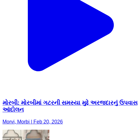
મોરબી: મોરબીમાં ગટરની સમસ્યા મુદ્દે અરજદારનું ઉપવાસ
આંદોલન
Morvi, Morbi | Feb 20, 2026