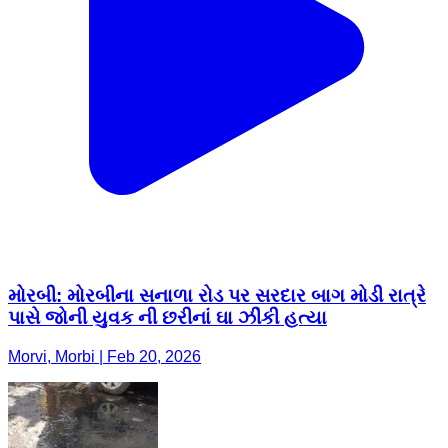
મોરબી: મોરબીના સનાળા રોડ પર સરદાર બાગ મોડી રાત્રે
પાસે જોની યુવક ની છરીનાં ઘા ઝીંકી હત્યા
Morvi, Morbi | Feb 20, 2026