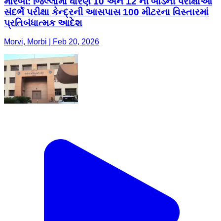
મોરબી: જિલ્લામાં ધોરણ 10 અને 12 ની બોર્ડની પરીક્ષાઓ
સંદર્ભે પરીક્ષા કેન્દ્રની આસપાસ 100 મીટરના વિસ્તારમાં
પ્રતિબંધાત્મક આદેશ
Morvi, Morbi | Feb 20, 2026