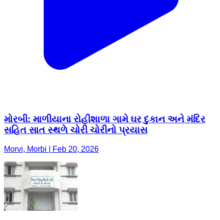
મોરબી: માળીયાના રોહીશાળા ગામે ઘર દુકાન અને મંદિર
સહિત સાત સ્થળે ચોરી ચોરીનો પ્રયાસ
Morvi, Morbi | Feb 20, 2026