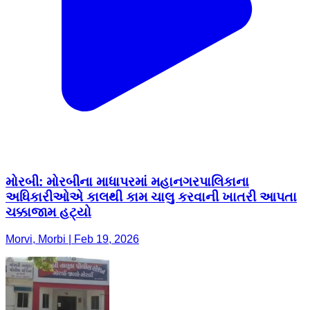
મોરબી: મોરબીના માધાપરમાં મહાનગરપાલિકાના
અધિકારીઓએ કાલથી કામ ચાલુ કરવાની ખાતરી આપતા
ચક્કાજામ હટ્યો
Morvi, Morbi | Feb 19, 2026