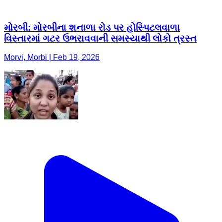
મોરબી: મોરબીના શનાળા રોડ પર હોસ્પિટલવાળા
વિસ્તારમાં ગટર ઉભરાવવાની સમસ્યાથી લોકો ત્રસ્ત
Morvi, Morbi | Feb 19, 2026