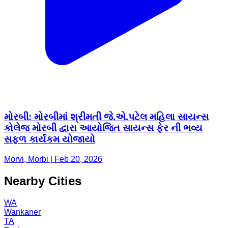
મોરબી: મોરબીમાં શ્રીમતી જે.એ.પટેલ મહિલા સાયન્સ
કોલેજ મોરબી દ્વારા આયોજિત સાયન્સ ફેર ની ભવ્ય
સફળ કાર્યકમ યોજાયો
Morvi, Morbi | Feb 20, 2026
Nearby Cities
WA
Wankaner
TA