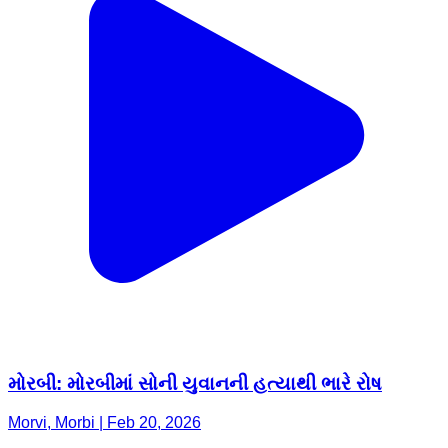
મોરબી: મોરબીમાં સોની યુવાનની હત્યાથી ભારે રોષ
Morvi, Morbi | Feb 20, 2026