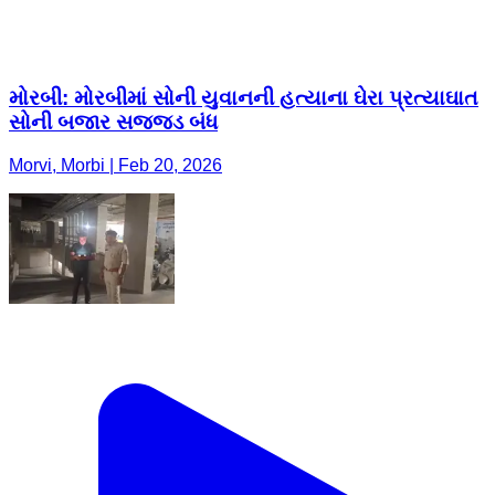
મોરબી: મોરબીમાં સોની યુવાનની હત્યાના ઘેરા પ્રત્યાઘાત
સોની બજાર સજજડ બંધ
Morvi, Morbi | Feb 20, 2026