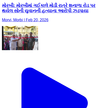
મોરબી: મોરબીમાં ગઈકાલે મોડી રાત્રે શનાળા રોડ પર
થયેલ સોની યુવાનની હત્યાના આરોપી ઝડપાયા
Morvi, Morbi | Feb 20, 2026