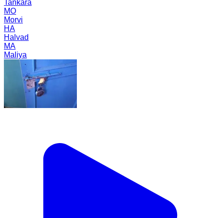
Tankara
MO
Morvi
HA
Halvad
MA
Maliya