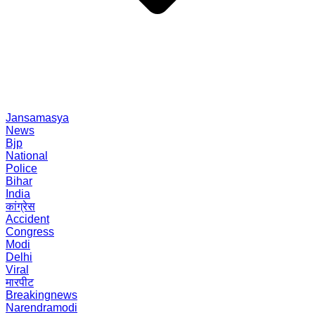
Jansamasya
News
Bjp
National
Police
Bihar
India
कांग्रेस
Accident
Congress
Modi
Delhi
Viral
मारपीट
Breakingnews
Narendramodi