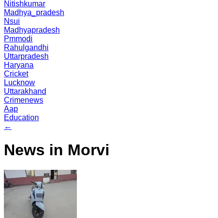
Nitishkumar
Madhya_pradesh
Nsui
Madhyapradesh
Pmmodi
Rahulgandhi
Uttarpradesh
Haryana
Cricket
Lucknow
Uttarakhand
Crimenews
Aap
Education
←
News in Morvi