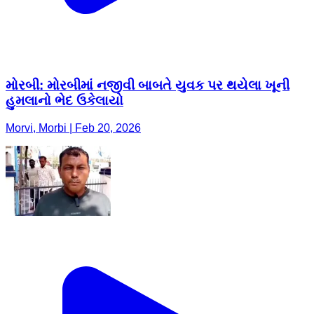
મોરબી: મોરબીમાં નજીવી બાબતે યુવક પર થયેલા ખૂની
હુમલાનો ભેદ ઉકેલાયો
Morvi, Morbi | Feb 20, 2026