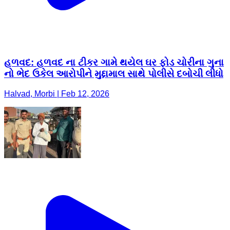
હળવદ: હળવદ ના ટીકર ગામે થયેલ ઘર ફોડ ચોરીના ગુના
નો ભેદ ઉકેલ આરોપીને મુદ્દામાલ સાથે પોલીસે દબોચી લીધો
Halvad, Morbi | Feb 12, 2026