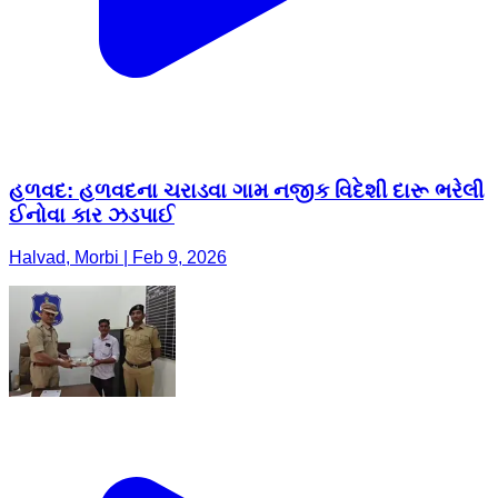
હળવદ: હળવદના ચરાડવા ગામ નજીક વિદેશી દારૂ ભરેલી
ઈનોવા કાર ઝડપાઈ
Halvad, Morbi | Feb 9, 2026