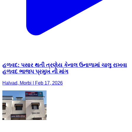
હળવદ: પસાર થતી ત્રણેય કેનાલ ઉનાળામાં ચાલુ રાખવા
હળવદ ભાજપ પ્રમુખ ની માંગ
Halvad, Morbi | Feb 17, 2026