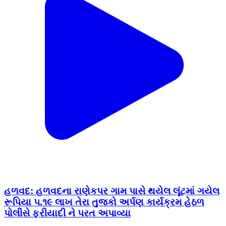
હળવદ: હળવદના રાણેકપર ગામ પાસે થયેલ લૂંટમાં ગયેલ
રૂપિયા ૫.૧૯ લાખ તેરા તુજકો અર્પણ કાર્યક્રમ હેઠળ
પોલીસે ફરીયાદી ને પરત અપાવ્યા
Halvad, Morbi | Feb 9, 2026