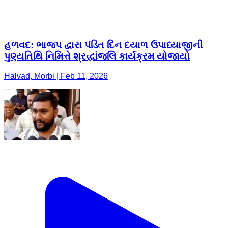
હળવદ: ભાજપ દ્વારા પંડિત દિન દયાળ ઉપાધ્યાજીની
પુણ્યતિથિ નિમિત્તે શ્રદ્ધાંજલિ કાર્યક્રમ યોજાયો
Halvad, Morbi | Feb 11, 2026