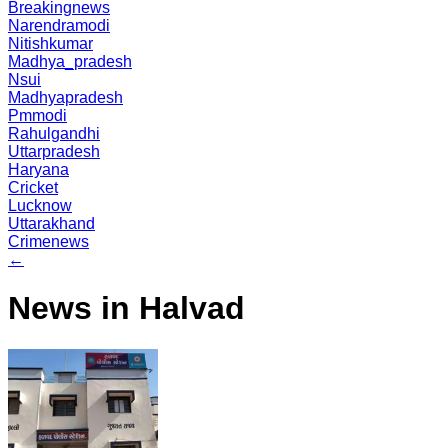
Breakingnews
Narendramodi
Nitishkumar
Madhya_pradesh
Nsui
Madhyapradesh
Pmmodi
Rahulgandhi
Uttarpradesh
Haryana
Cricket
Lucknow
Uttarakhand
Crimenews
←
News in Halvad