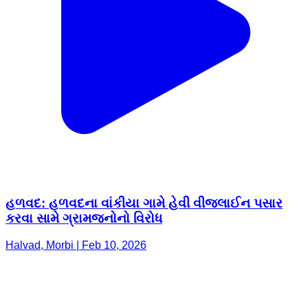
હળવદ: હળવદના વાંકીયા ગામે હેવી વીજલાઈન પસાર
કરવા સામે ગ્રામજનોનો વિરોધ
Halvad, Morbi | Feb 10, 2026