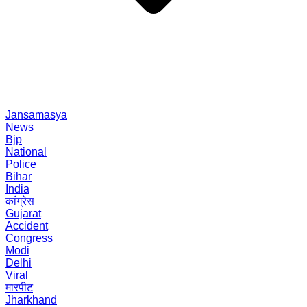
Jansamasya
News
Bjp
National
Police
Bihar
India
कांग्रेस
Gujarat
Accident
Congress
Modi
Delhi
Viral
मारपीट
Jharkhand