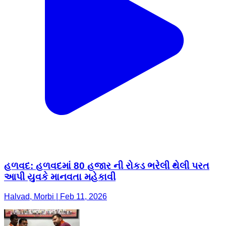
હળવદ: હળવદમાં 80 હજાર ની રોકડ ભરેલી થેલી પરત
આપી યુવકે માનવતા મહેકાવી
Halvad, Morbi | Feb 11, 2026