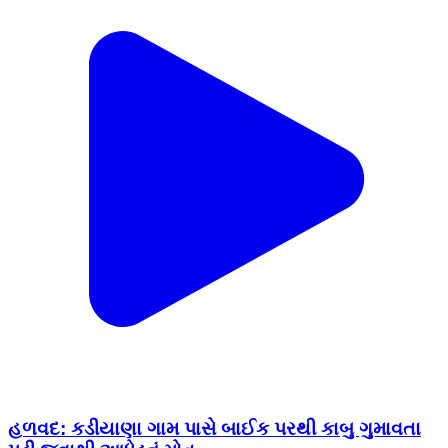
હળવદ: કડીયાણા ગામ પાસે બાઈક પરથી કાબુ ગુમાવતા