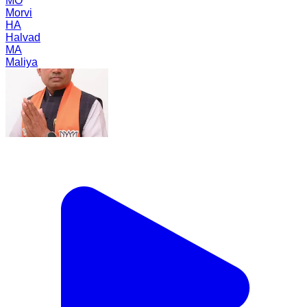
MO
Morvi
HA
Halvad
MA
Maliya