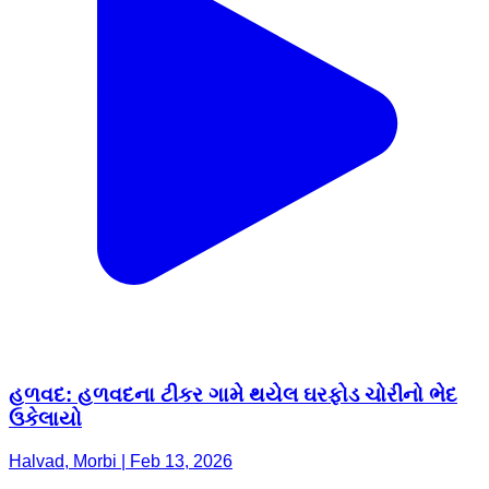
હળવદ: હળવદના ટીકર ગામે થયેલ ઘરફોડ ચોરીનો ભેદ
ઉકેલાયો
Halvad, Morbi | Feb 13, 2026