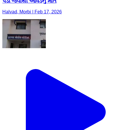
પડી જવાથી આધેડનું મોત
Halvad, Morbi | Feb 17, 2026