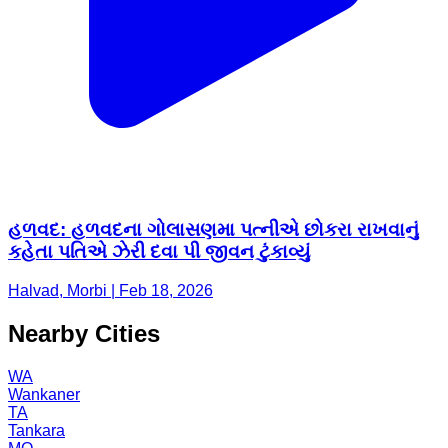
હળવદ: હળવદના ગોલાસણમા પત્નીએ છોકરા રાખવાનું
કહેતા પતિએ ઝેરી દવા પી જીવન ટુંકાવ્યું
Halvad, Morbi | Feb 18, 2026
Nearby Cities
WA
Wankaner
TA
Tankara