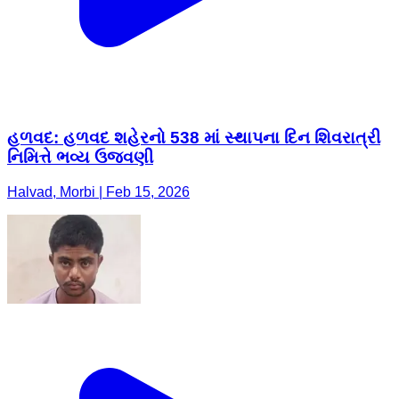
હળવદ: હળવદ શહેરનો 538 માં સ્થાપના દિન શિવરાત્રી
નિમિત્તે ભવ્ય ઉજવણી
Halvad, Morbi | Feb 15, 2026