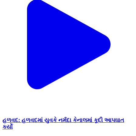
હળવદ: હળવદમાં યુવકે નર્મદા કેનાલમાં કૂદી આપઘાત
કર્યો