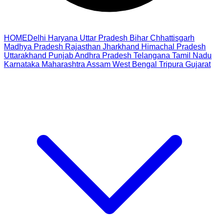
HOME
Delhi
Haryana
Uttar Pradesh
Bihar
Chhattisgarh
Madhya Pradesh
Rajasthan
Jharkhand
Himachal Pradesh
Uttarakhand
Punjab
Andhra Pradesh
Telangana
Tamil Nadu
Karnataka
Maharashtra
Assam
West Bengal
Tripura
Gujarat