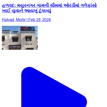
હળવદ: મયુરનગર ગામની સીમમાં ઓરડીમાં ગળેફાંસો
ખાઈ યુવાને આયખું ટૂંકાવ્યું
Halvad, Morbi | Feb 19, 2026