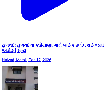
હળવદ: હળવદના કડીયાણા ગામે બાઈક સ્લીપ થઈ જતા
આધેડનું મૃત્યુ
Halvad, Morbi | Feb 17, 2026