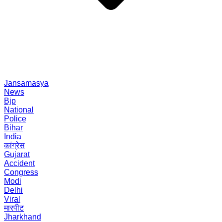
Jansamasya
News
Bjp
National
Police
Bihar
India
कांग्रेस
Gujarat
Accident
Congress
Modi
Delhi
Viral
मारपीट
Jharkhand