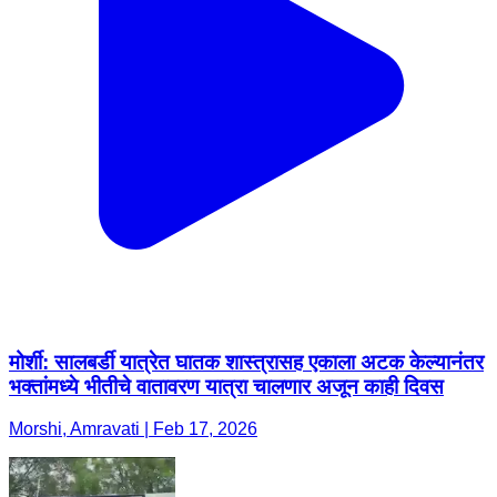
मोर्शी: सालबर्डी यात्रेत घातक शास्त्रासह एकाला अटक केल्यानंतर
भक्तांमध्ये भीतीचे वातावरण यात्रा चालणार अजून काही दिवस
Morshi, Amravati | Feb 17, 2026