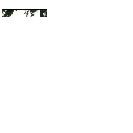
मोर्शी: सोबत काढलेले फोटो व्हायरल करण्याची धमकी शिरखेड
पोलीस स्टेशन अंतर्गत घटना आरोपीला पोलिसांनी केली अटक
Morshi, Amravati | Feb 2, 2026