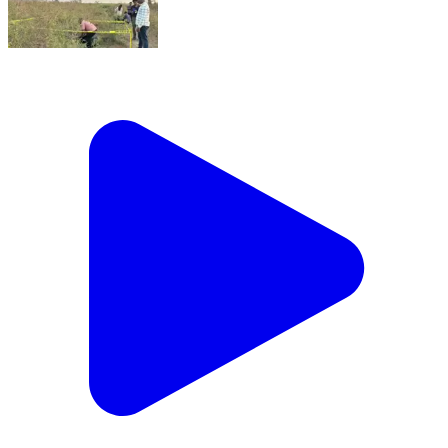
मोर्शी: शिरखेड हद्दीत वृद्ध महिलेचा खून; अज्ञात आरोपीविरुद्ध गुन्हा
दाखल