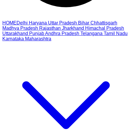
HOME
Delhi
Haryana
Uttar Pradesh
Bihar
Chhattisgarh
Madhya Pradesh
Rajasthan
Jharkhand
Himachal Pradesh
Uttarakhand
Punjab
Andhra Pradesh
Telangana
Tamil Nadu
Karnataka
Maharashtra