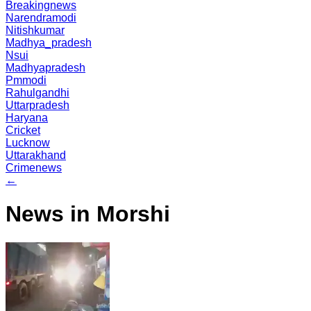
Breakingnews
Narendramodi
Nitishkumar
Madhya_pradesh
Nsui
Madhyapradesh
Pmmodi
Rahulgandhi
Uttarpradesh
Haryana
Cricket
Lucknow
Uttarakhand
Crimenews
←
News in Morshi