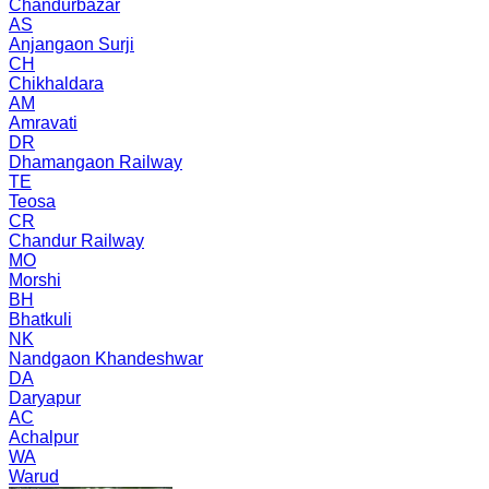
Chandurbazar
AS
Anjangaon Surji
CH
Chikhaldara
AM
Amravati
DR
Dhamangaon Railway
TE
Teosa
CR
Chandur Railway
MO
Morshi
BH
Bhatkuli
NK
Nandgaon Khandeshwar
DA
Daryapur
AC
Achalpur
WA
Warud