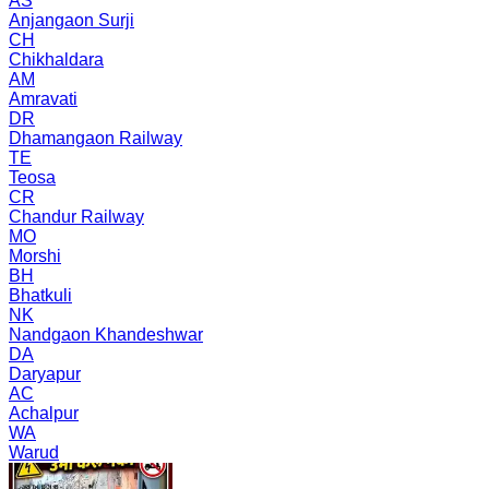
AS
Anjangaon Surji
CH
Chikhaldara
AM
Amravati
DR
Dhamangaon Railway
TE
Teosa
CR
Chandur Railway
MO
Morshi
BH
Bhatkuli
NK
Nandgaon Khandeshwar
DA
Daryapur
AC
Achalpur
WA
Warud