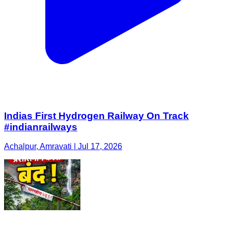
Indias First Hydrogen Railway On Track
#indianrailways
Achalpur, Amravati | Jul 17, 2026