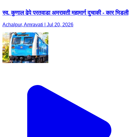
स्व. कुणाल ढेपे परतवाडा अमरावती महामार्ग दुचाकी - कार भिडली
Achalpur, Amravati | Jul 20, 2026