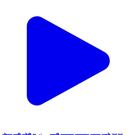
जेव्हा नवी कोरी Ertica गाडी पुराच्या पाण्यात वाहून जाते 🚨🚨
Heavy Flood #gavran90
Achalpur, Amravati | Jun 28, 2026