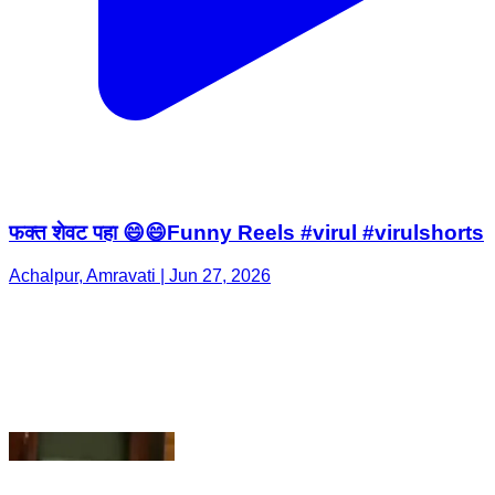
फक्त शेवट पहा 😄😄Funny Reels #virul #virulshorts
Achalpur, Amravati | Jun 27, 2026