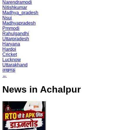
Narendramodi
Nitishkumar
Madhya_pradesh
Nsui
Madhyapradesh
Pmmodi
Rahulgandhi
Uttarpradesh
Haryana
Hardoi
Cricket
Lucknow
Uttarakhand
लखनऊ
←
News in Achalpur