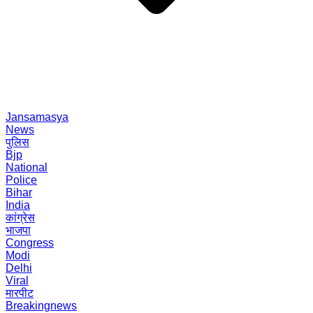
Jansamasya
News
पुलिस
Bjp
National
Police
Bihar
India
कांग्रेस
भाजपा
Congress
Modi
Delhi
Viral
मारपीट
Breakingnews