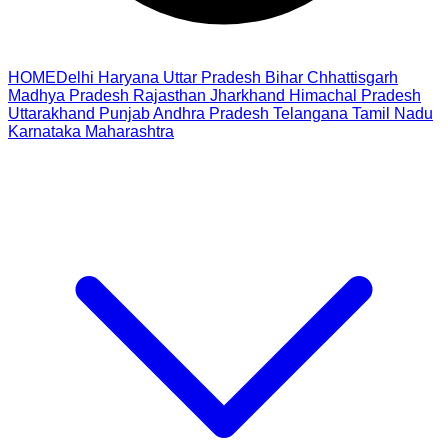
HOME
Delhi
Haryana
Uttar Pradesh
Bihar
Chhattisgarh
Madhya Pradesh
Rajasthan
Jharkhand
Himachal Pradesh
Uttarakhand
Punjab
Andhra Pradesh
Telangana
Tamil Nadu
Karnataka
Maharashtra