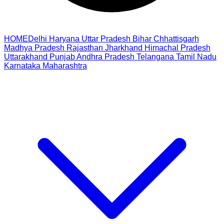
HOME
Delhi
Haryana
Uttar Pradesh
Bihar
Chhattisgarh
Madhya Pradesh
Rajasthan
Jharkhand
Himachal Pradesh
Uttarakhand
Punjab
Andhra Pradesh
Telangana
Tamil Nadu
Karnataka
Maharashtra