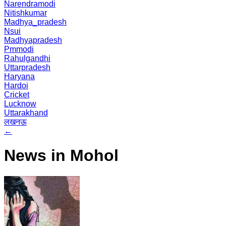
Narendramodi
Nitishkumar
Madhya_pradesh
Nsui
Madhyapradesh
Pmmodi
Rahulgandhi
Uttarpradesh
Haryana
Hardoi
Cricket
Lucknow
Uttarakhand
लखनऊ
←
News in Mohol