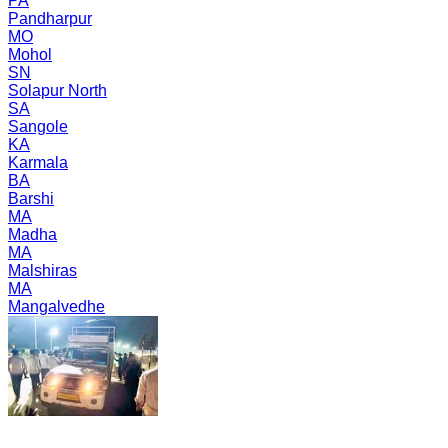
PA
Pandharpur
MO
Mohol
SN
Solapur North
SA
Sangole
KA
Karmala
BA
Barshi
MA
Madha
MA
Malshiras
MA
Mangalvedhe