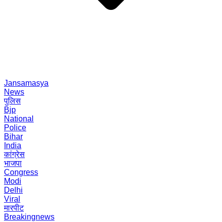
Jansamasya
News
पुलिस
Bjp
National
Police
Bihar
India
कांग्रेस
भाजपा
Congress
Modi
Delhi
Viral
मारपीट
Breakingnews