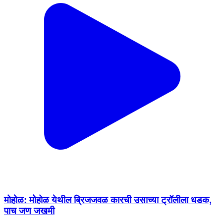
मोहोळ: मोहोळ येथील ब्रिजजवळ कारची उसाच्या ट्रॉलीला धडक,
पाच जण जखमी