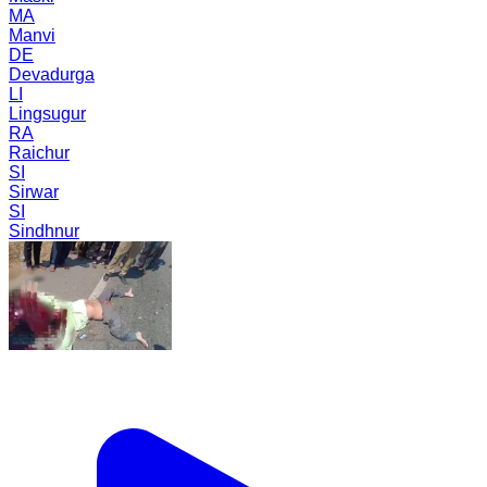
MA
Manvi
DE
Devadurga
LI
Lingsugur
RA
Raichur
SI
Sirwar
SI
Sindhnur