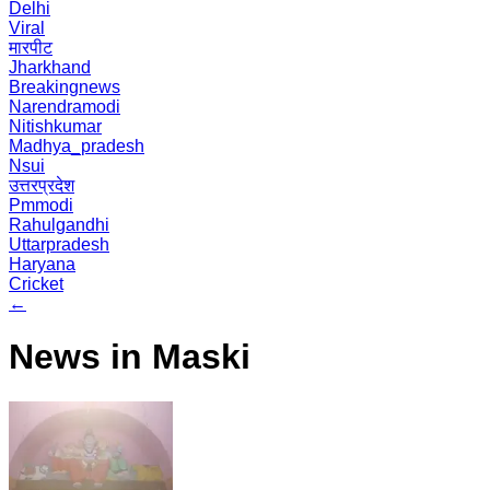
Delhi
Viral
मारपीट
Jharkhand
Breakingnews
Narendramodi
Nitishkumar
Madhya_pradesh
Nsui
उत्तरप्रदेश
Pmmodi
Rahulgandhi
Uttarpradesh
Haryana
Cricket
←
News in Maski