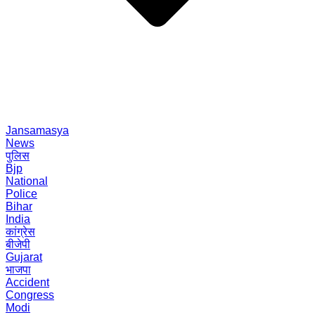
Jansamasya
News
पुलिस
Bjp
National
Police
Bihar
India
कांग्रेस
बीजेपी
Gujarat
भाजपा
Accident
Congress
Modi