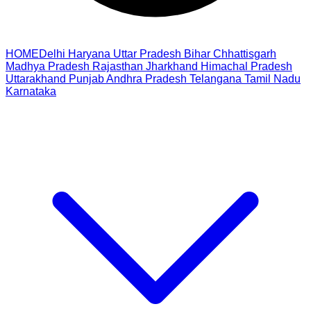
HOME
Delhi
Haryana
Uttar Pradesh
Bihar
Chhattisgarh
Madhya Pradesh
Rajasthan
Jharkhand
Himachal Pradesh
Uttarakhand
Punjab
Andhra Pradesh
Telangana
Tamil Nadu
Karnataka