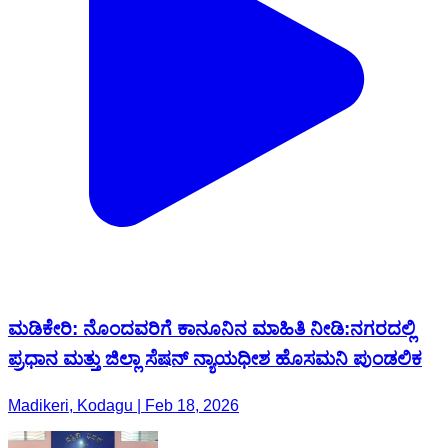
ಮಡಿಕೇರಿ: ನೊಂದವರಿಗೆ ಕಾನೂನಿನ ಮಾಹಿತಿ ನೀಡಿ:ನಗರದಲ್ಲಿ
ಪ್ರಧಾನ ಮತ್ತು ಜಿಲ್ಲಾ ಸೆಷನ್ ನ್ಯಾಯಧೀಶ ಹೊಸಮನಿ ಪುಂಡಲಿಕ
Madikeri, Kodagu | Feb 18, 2026