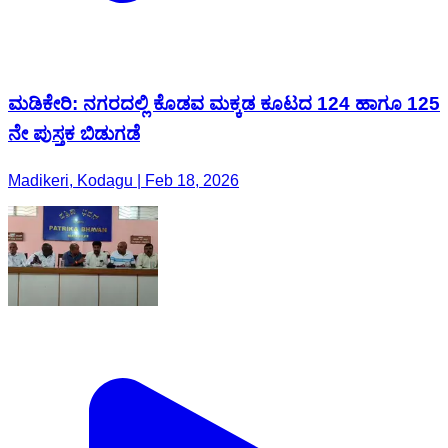
ಮಡಿಕೇರಿ: ನಗರದಲ್ಲಿ ಕೊಡವ ಮಕ್ಕಡ ಕೂಟದ 124 ಹಾಗೂ 125
ನೇ ಪುಸ್ತಕ ಬಿಡುಗಡೆ
Madikeri, Kodagu | Feb 18, 2026