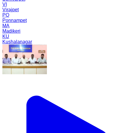
VI
Virajpet
PO
Ponnampet
MA
Madikeri
KU
Kushalanagar