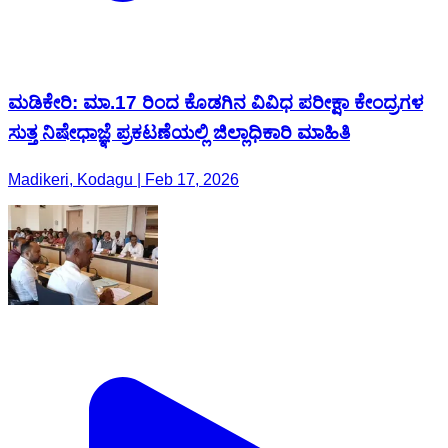
ಮಡಿಕೇರಿ: ಮಾ.17 ರಿಂದ ಕೊಡಗಿನ ವಿವಿಧ ಪರೀಕ್ಷಾ ಕೇಂದ್ರಗಳ
ಸುತ್ತ ನಿಷೇಧಾಜ್ಞೆ ಪ್ರಕಟಣೆಯಲ್ಲಿ ಜಿಲ್ಲಾಧಿಕಾರಿ ಮಾಹಿತಿ
Madikeri, Kodagu | Feb 17, 2026