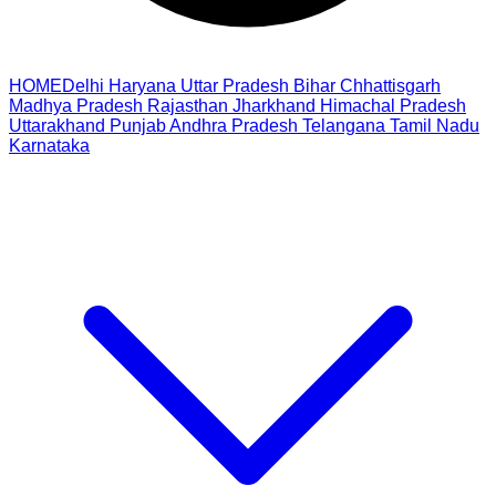
HOME
Delhi
Haryana
Uttar Pradesh
Bihar
Chhattisgarh
Madhya Pradesh
Rajasthan
Jharkhand
Himachal Pradesh
Uttarakhand
Punjab
Andhra Pradesh
Telangana
Tamil Nadu
Karnataka