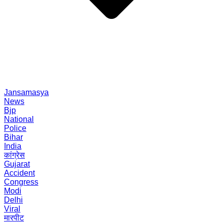
Jansamasya
News
Bjp
National
Police
Bihar
India
कांग्रेस
Gujarat
Accident
Congress
Modi
Delhi
Viral
मारपीट