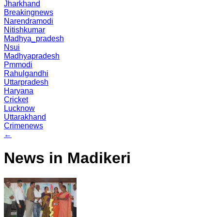
Jharkhand
Breakingnews
Narendramodi
Nitishkumar
Madhya_pradesh
Nsui
Madhyapradesh
Pmmodi
Rahulgandhi
Uttarpradesh
Haryana
Cricket
Lucknow
Uttarakhand
Crimenews
←
News in Madikeri