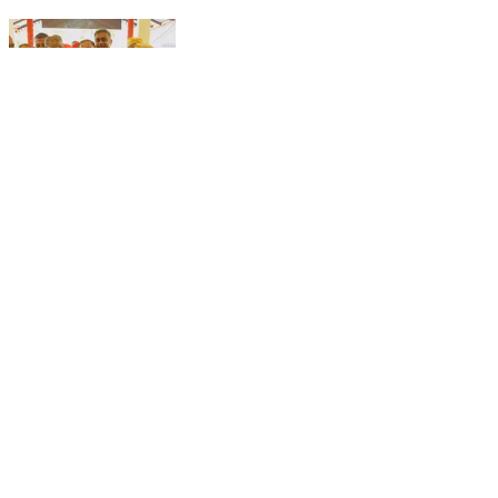
ಮಡಿಕೇರಿ: ಅರೆಕಾಡಿನಲ್ಲಿ ನೂತನ ಕೊಡವ ಭವನವನ್ನು
ಉದ್ಘಾಟಿಸಿದ ಶಾಸಕ ಪೊನ್ನಣ್ಣ
Madikeri, Kodagu | Feb 14, 2026