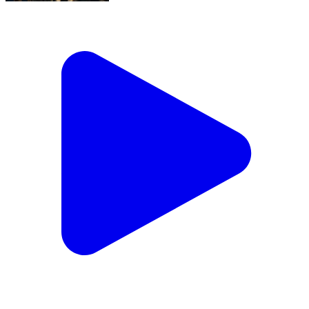
ಮಡಿಕೇರಿ: ಮೂರ್ನಾಡಿನಲ್ಲಿ ನೂತನ ವೆಂಕಟರಮಣ ಕ್ರೆಡಿಟ್ ಕೋ
ಆಪರೇಟಿವ್ ಸೋಸೈಟಿ ಉದ್ಘಾಟಿಸಿದ ಶಾಸಕ ಪೊನ್ನಣ್ಣ
Madikeri, Kodagu | Feb 15, 2026