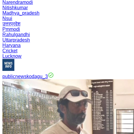
Narendramodi
Nitishkumar
Madhya_pradesh
Nsui
उत्तरप्रदेश
Pmmodi
Rahulgandhi
Uttarpradesh
Haryana
Cricket
Lucknow
publicnewskodagu_3