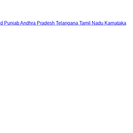
nd
Punjab
Andhra Pradesh
Telangana
Tamil Nadu
Karnataka