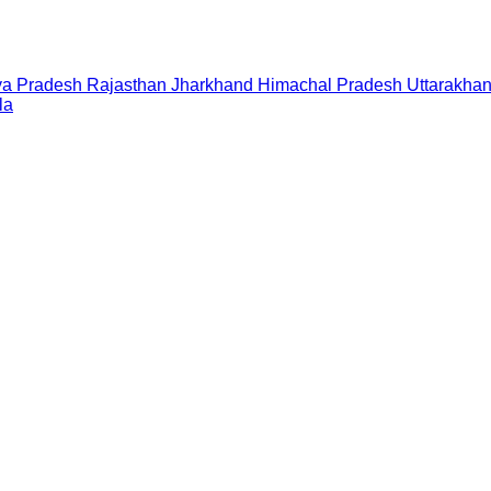
a Pradesh
Rajasthan
Jharkhand
Himachal Pradesh
Uttarakha
la