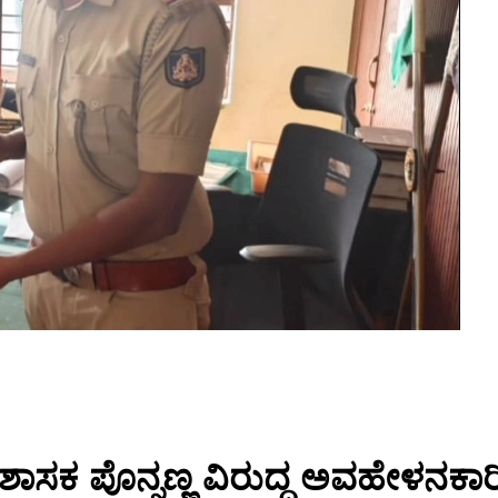
 ಶಾಸಕ ಪೊನ್ನಣ್ಣ ವಿರುದ್ಧ ಅವಹೇಳನಕ