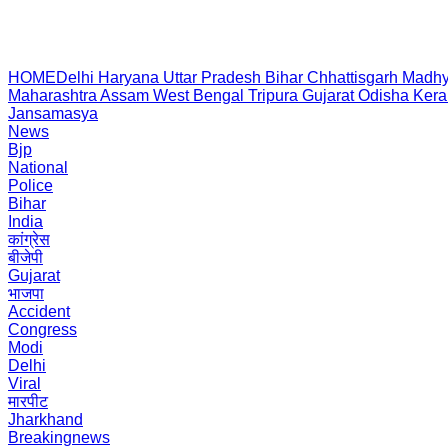
HOME
Delhi
Haryana
Uttar Pradesh
Bihar
Chhattisgarh
Madhy
Maharashtra
Assam
West Bengal
Tripura
Gujarat
Odisha
Kera
Jansamasya
News
Bjp
National
Police
Bihar
India
कांग्रेस
बीजेपी
Gujarat
भाजपा
Accident
Congress
Modi
Delhi
Viral
मारपीट
Jharkhand
Breakingnews