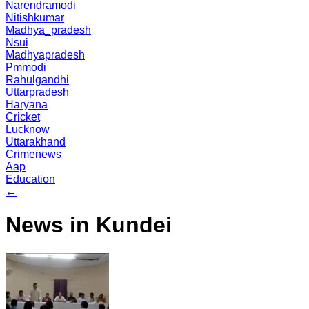
Narendramodi
Nitishkumar
Madhya_pradesh
Nsui
Madhyapradesh
Pmmodi
Rahulgandhi
Uttarpradesh
Haryana
Cricket
Lucknow
Uttarakhand
Crimenews
Aap
Education
←
News in Kundei