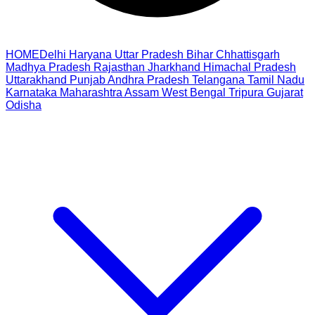
HOME
Delhi
Haryana
Uttar Pradesh
Bihar
Chhattisgarh
Madhya Pradesh
Rajasthan
Jharkhand
Himachal Pradesh
Uttarakhand
Punjab
Andhra Pradesh
Telangana
Tamil Nadu
Karnataka
Maharashtra
Assam
West Bengal
Tripura
Gujarat
Odisha