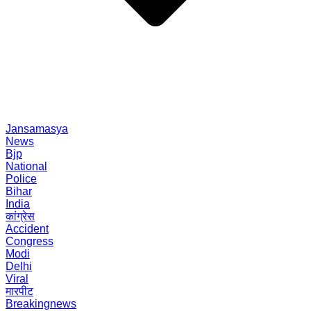
Jansamasya
News
Bjp
National
Police
Bihar
India
कांग्रेस
Accident
Congress
Modi
Delhi
Viral
मारपीट
Breakingnews