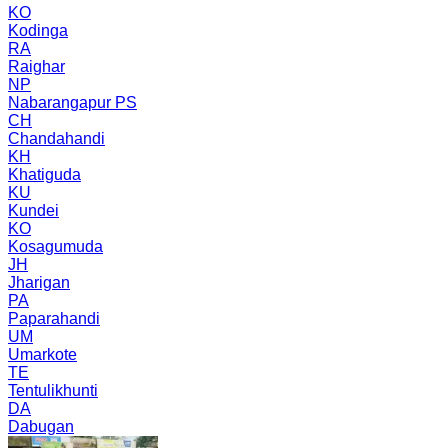
KO
Kodinga
RA
Raighar
NP
Nabarangapur PS
CH
Chandahandi
KH
Khatiguda
KU
Kundei
KO
Kosagumuda
JH
Jharigan
PA
Paparahandi
UM
Umarkote
TE
Tentulikhunti
DA
Dabugan