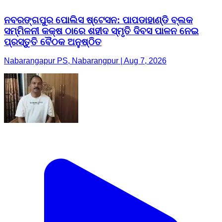
ନବରଙ୍ଗପୁର ପୋଲିସ ଷ୍ଟେସନ: ପାପଡାହାଣ୍ଡି ବ୍ଲକ
ସମ୍ମିଳନୀ କକ୍ଷ ଠାରେ ଶହୀଦ ସ୍ମୃତି ଦିବସ ପାଳନ ନେଇ
ପ୍ରସ୍ତୁତି ବୈଠକ ଅନୁଷ୍ଠିତ
Nabarangapur PS, Nabarangpur | Aug 7, 2026