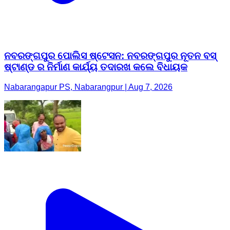
ନବରଙ୍ଗପୁର ପୋଲିସ ଷ୍ଟେସନ: ନବରଙ୍ଗପୁର ନୂତନ ବସ୍
ଷ୍ଟାଣ୍ଡ ର ନିର୍ମାଣ କାର୍ଯ୍ୟ ତଦାରଖ କଲେ ବିଧାୟକ
Nabarangapur PS, Nabarangpur | Aug 7, 2026