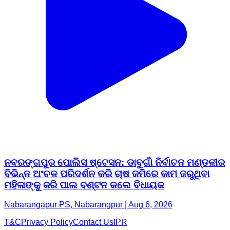
ନବରଙ୍ଗପୁର ପୋଲିସ ଷ୍ଟେସନ: ଡାବୁଗାଁ ନିର୍ବାଚନ ମଣ୍ଡଳୀର
ବିଭିନ୍ନ ଅଂଚଳ ପରିଦର୍ଶନ କରି ଚାଷ ଜମିରେ କାମ ଜରୁଥିବା
ମହିଳାଙ୍କୁ ଜରି ପାଲ ବଣ୍ଟନ କଲେ ବିଧାୟକ
Nabarangapur PS, Nabarangpur | Aug 6, 2026