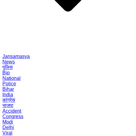
Jansamasya
News
पुलिस
Bjp
National
Police
Bihar
India
कांग्रेस
भाजपा
Accident
Congress
Modi
Delhi
Viral