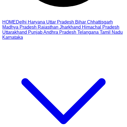
HOME
Delhi
Haryana
Uttar Pradesh
Bihar
Chhattisgarh
Madhya Pradesh
Rajasthan
Jharkhand
Himachal Pradesh
Uttarakhand
Punjab
Andhra Pradesh
Telangana
Tamil Nadu
Karnataka