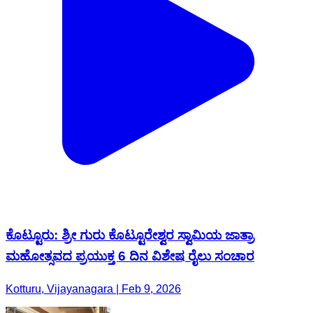
ಕೊಟ್ಟೂರು: ಶ್ರೀ ಗುರು ಕೊಟ್ಟೂರೇಶ್ವರ ಸ್ವಾಮಿಯ ಜಾತ್ರಾ
ಮಹೋತ್ಸವದ ಪ್ರಯುಕ್ತ 6 ದಿನ ವಿಶೇಷ ರೈಲು ಸಂಚಾರ
Kotturu, Vijayanagara | Feb 9, 2026