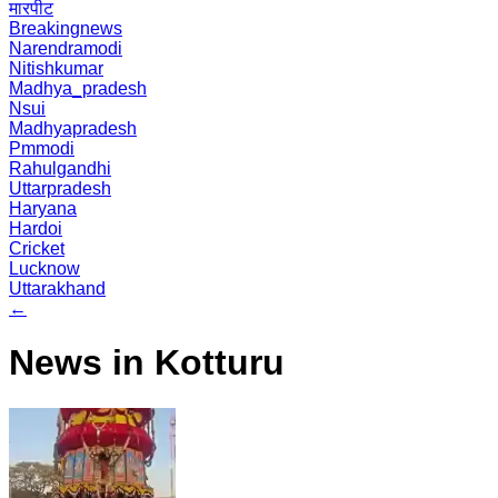
मारपीट
Breakingnews
Narendramodi
Nitishkumar
Madhya_pradesh
Nsui
Madhyapradesh
Pmmodi
Rahulgandhi
Uttarpradesh
Haryana
Hardoi
Cricket
Lucknow
Uttarakhand
←
News in Kotturu