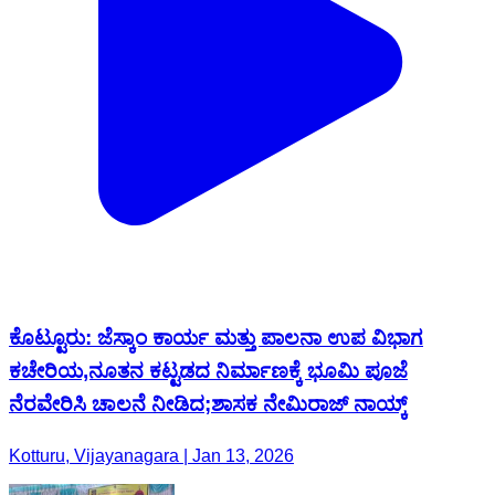
ಕೊಟ್ಟೂರು: ಜೆಸ್ಕಾಂ ಕಾರ್ಯ ಮತ್ತು ಪಾಲನಾ ಉಪ ವಿಭಾಗ
ಕಚೇರಿಯ,ನೂತನ ಕಟ್ಟಡದ ನಿರ್ಮಾಣಕ್ಕೆ ಭೂಮಿ ಪೂಜೆ
ನೆರವೇರಿಸಿ ಚಾಲನೆ ನೀಡಿದ;ಶಾಸಕ ನೇಮಿರಾಜ್ ನಾಯ್ಕ್
Kotturu, Vijayanagara | Jan 13, 2026