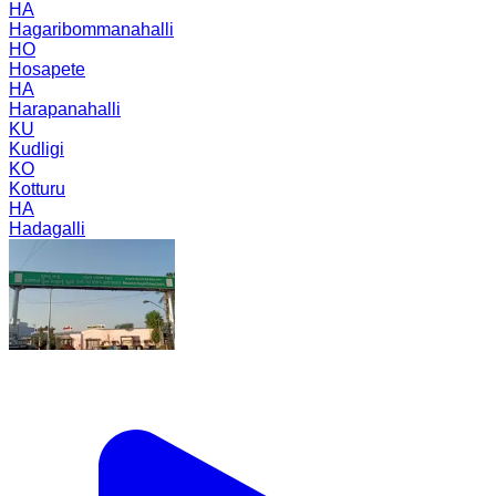
HA
Hagaribommanahalli
HO
Hosapete
HA
Harapanahalli
KU
Kudligi
KO
Kotturu
HA
Hadagalli