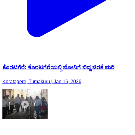
ಕೊರಟಗೆರೆ: ಕೊರಟಗೆರೆಯಲ್ಲಿ ಬೋನಿಗೆ ಬಿದ್ದ ಚಿರತೆ ಮರಿ
Koratagere, Tumakuru | Jan 16, 2026