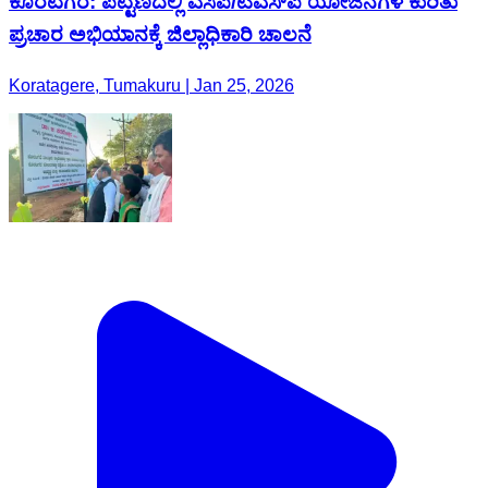
ಕೊರಟಗೆರೆ: ಪಟ್ಟಣದಲ್ಲಿ ಎಸಿಪಿ/ಟಿಎಸ್‌ಪಿ ಯೋಜನೆಗಳ ಕುರಿತು
ಪ್ರಚಾರ ಅಭಿಯಾನಕ್ಕೆ ಜಿಲ್ಲಾಧಿಕಾರಿ ಚಾಲನೆ
Koratagere, Tumakuru | Jan 25, 2026