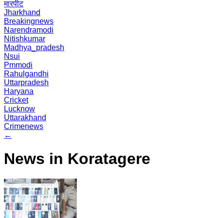
मारपीट
Jharkhand
Breakingnews
Narendramodi
Nitishkumar
Madhya_pradesh
Nsui
Pmmodi
Rahulgandhi
Uttarpradesh
Haryana
Cricket
Lucknow
Uttarakhand
Crimenews
←
News in Koratagere