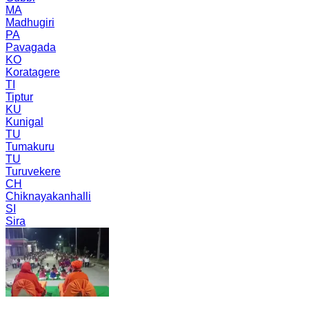
MA
Madhugiri
PA
Pavagada
KO
Koratagere
TI
Tiptur
KU
Kunigal
TU
Tumakuru
TU
Turuvekere
CH
Chiknayakanhalli
SI
Sira