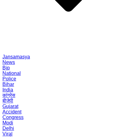
Jansamasya
News
Bjp
National
Police
Bihar
India
कांग्रेस
बीजेपी
Gujarat
Accident
Congress
Modi
Delhi
Viral