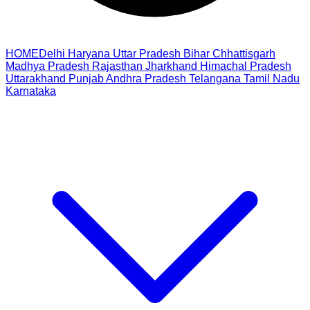
HOME
Delhi
Haryana
Uttar Pradesh
Bihar
Chhattisgarh
Madhya Pradesh
Rajasthan
Jharkhand
Himachal Pradesh
Uttarakhand
Punjab
Andhra Pradesh
Telangana
Tamil Nadu
Karnataka