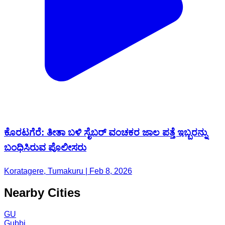
ಕೊರಟಗೆರೆ: ತೀತಾ ಬಳಿ ಸೈಬರ್ ವಂಚಕರ ಜಾಲ ಪತ್ತೆ ಇಬ್ಬರನ್ನು
ಬಂಧಿಸಿರುವ ಪೊಲೀಸರು
Koratagere, Tumakuru | Feb 8, 2026
Nearby Cities
GU
Gubbi