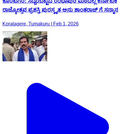
ಕೊರಟಗೆರೆ: ಸಿದ್ದರಬೆಟ್ಟದ ರಂಭಾಪುರಿ ಮಠದಲ್ಲಿ ಕರ್ನಾಟಕ
ರಾಜ್ಯೋತ್ಸವ ಪ್ರಶಸ್ತಿ ಪುರಸ್ಕೃತ ಅನು ಶಾಂತರಾಜ್ ಗೆ ಸನ್ಮಾನ
Koratagere, Tumakuru | Feb 1, 2026