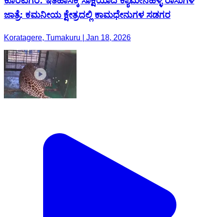
ಕೊರಟಗೆರೆ: ಇತಿಹಾಸಕ್ಕೆ ಸಾಕ್ಷಿಯಾದ ಕ್ಯಾಮೇನಹಳ್ಳಿ ರಾಸುಗಳ
ಜಾತ್ರೆ: ಕಮನೀಯ ಕ್ಷೇತ್ರದಲ್ಲಿ ಕಾಮಧೇನುಗಳ ಸಡಗರ
Koratagere, Tumakuru | Jan 18, 2026