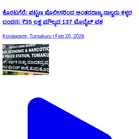
ಕೊರಟಗೆರೆ: ಪಟ್ಟಣ ಪೊಲೀಸರಿಂದ ಅಂತರರಾಜ್ಯ ನಾಲ್ವರು ಕಳ್ಳರ
ಬಂಧನ; ₹35 ಲಕ್ಷ ಮೌಲ್ಯದ 137 ಮೊಬೈಲ್ ವಶ
Koratagere, Tumakuru | Feb 20, 2026