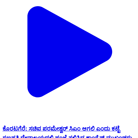
ಕೊರಟಗೆರೆ: ಸಚಿವ ಪರಮೇಶ್ವರ್ ಸಿಎಂ ಆಗಲಿ ಎಂದು ಕಟ್ಟೆ
ಗಣಪತಿ ದೇವಾಲಯದಲ್ಲಿ ಪೂಜೆ ಸಲ್ಲಿಸಿದ ಕಾಂಗ್ರೆಸ್ ಮುಖಂಡರು