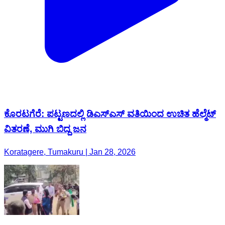
ಕೊರಟಗೆರೆ: ಪಟ್ಟಣದಲ್ಲಿ ಡಿಎಸ್ಎಸ್ ವತಿಯಿಂದ ಉಚಿತ ಹೆಲ್ಮೆಟ್
ವಿತರಣೆ, ಮುಗಿ ಬಿದ್ದ ಜನ
Koratagere, Tumakuru | Jan 28, 2026