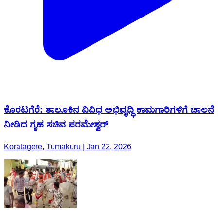
ಕೊರಟಗೆರೆ: ತಾಲೂಕಿನ ವಿವಿಧ ಅಭಿವೃದ್ಧಿ ಕಾಮಗಾರಿಗಳಿಗೆ ಚಾಲನೆ
ನೀಡಿದ ಗೃಹ ಸಚಿವ ಪರಮೇಶ್ವರ್
Koratagere, Tumakuru | Jan 22, 2026