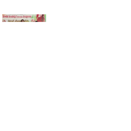
కోదాడ: కోదాడ పద్మావతి రెడ్డిపై విమర్శలు తగవు: కాంగ్రెస్
మహిళా నేతల ధ్వజం