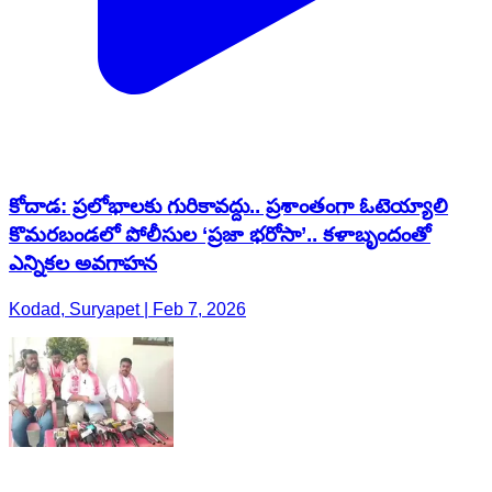
కోదాడ: ప్రలోభాలకు గురికావద్దు.. ప్రశాంతంగా ఓటెయ్యాలి
కొమరబండలో పోలీసుల ‘ప్రజా భరోసా’.. కళాబృందంతో
ఎన్నికల అవగాహన
Kodad, Suryapet | Feb 7, 2026