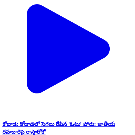
కోదాడ: కోదాడలో సెగలు రేపిన 'ఓటు' పోరు: జాతీయ
రహదారిపై రాస్తారోకో