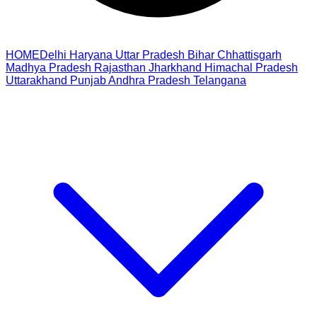
HOME
Delhi
Haryana
Uttar Pradesh
Bihar
Chhattisgarh
Madhya Pradesh
Rajasthan
Jharkhand
Himachal Pradesh
Uttarakhand
Punjab
Andhra Pradesh
Telangana