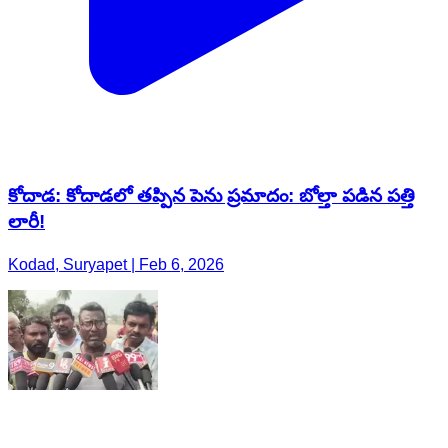
కోదాడ: కోదాడలో తప్పిన పెను ప్రమాదం: బోల్తా పడిన పత్తి
లారీ!
Kodad, Suryapet | Feb 6, 2026