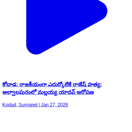
కోదాడ: రాజకీయంగా ఎదుర్కోలేకే రాజేష్ హత్య:
అల్వాలపురంలో మల్లయ్య యాదవ్ ఆరోపణ
Kodad, Suryapet | Jan 27, 2026