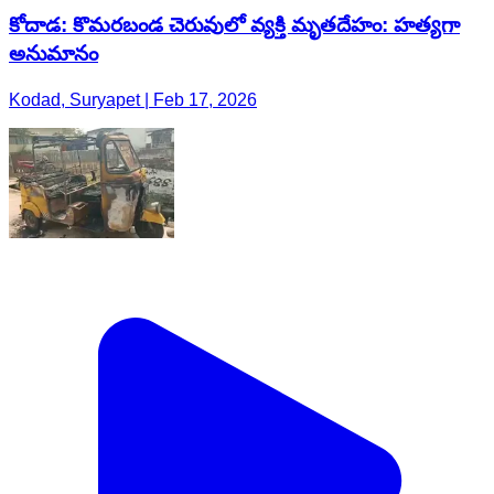
కోదాడ: కొమరబండ చెరువులో వ్యక్తి మృతదేహం: హత్యగా
అనుమానం
Kodad, Suryapet | Feb 17, 2026