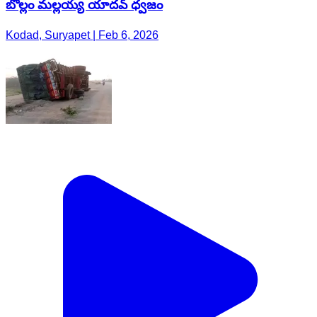
బొల్లం మల్లయ్య యాదవ్ ధ్వజం
Kodad, Suryapet | Feb 6, 2026