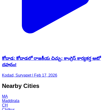
కోదాడ: కోదాడలో రాజకీయ చిచ్చు: కాంగ్రెస్ కార్యకర్త ఆటో
దహనం!
Kodad, Suryapet | Feb 17, 2026
Nearby Cities
MA
Maddirala
CH
Chilkur