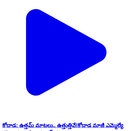
కోదాడ: ఉత్తమ్ మాటలు.. ఉత్తుత్తివే!కోదాడ మాజీ ఎమ్మెల్యే