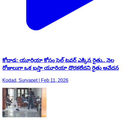
కోదాడ: యూరియా కోసం సెల్ టవర్ ఎక్కిన రైతు.. నెల
రోజులుగా ఒక బస్తా యూరియా దొరకలేదని రైతు ఆవేదన
Kodad, Suryapet | Feb 11, 2026