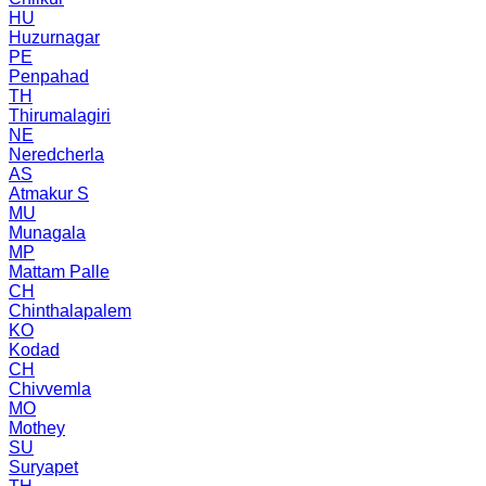
HU
Huzurnagar
PE
Penpahad
TH
Thirumalagiri
NE
Neredcherla
AS
Atmakur S
MU
Munagala
MP
Mattam Palle
CH
Chinthalapalem
KO
Kodad
CH
Chivvemla
MO
Mothey
SU
Suryapet