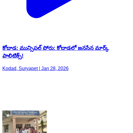
కోదాడ: మున్సిపల్ పోరు: కోదాడలో జనసేన మార్క్
పాలిటిక్స్!
Kodad, Suryapet | Jan 28, 2026