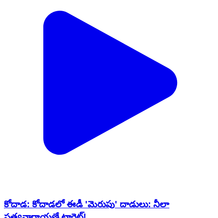
కోదాడ: కోదాడలో ఈడీ 'మెరుపు' దాడులు: నీలా
సత్యనారాయణే టార్గెట్!