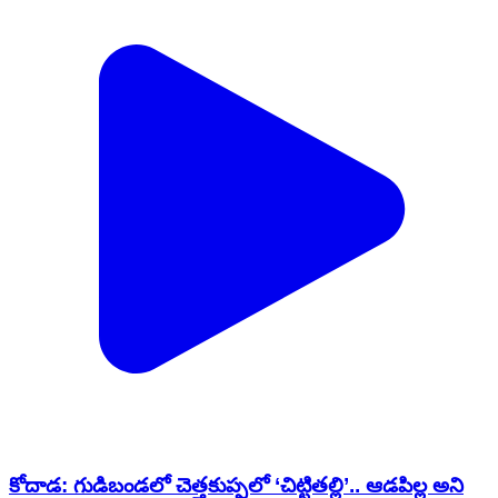
కోదాడ: గుడిబండలో చెత్తకుప్పలో ‘చిట్టితల్లి’.. ఆడపిల్ల అని