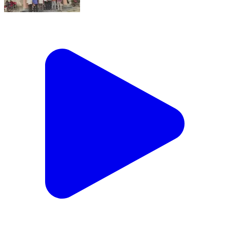
కోదాడ: కోదాడ సబ్ రిజిస్ట్రార్ ఆఫీసులో నిలిచిన ఆన్‌లైన్
సేవలు నాలుగు రోజులుగా ‘స్లాట్’ కష్టాలు.. కార్యాలయం వద్దే
బాధితుల పడిగాపు