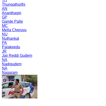
TH
Thungathurthi
AN
Ananthagiri
GP
Garide Palle
MC
Mella Cheruvu
NU
Nuthankal
PA
Palakeedu
JR
Jaji Reddi Gudem
NA
Nadigudem
NA
Nagaram