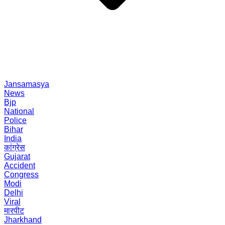
Jansamasya
News
Bjp
National
Police
Bihar
India
कांग्रेस
Gujarat
Accident
Congress
Modi
Delhi
Viral
मारपीट
Jharkhand