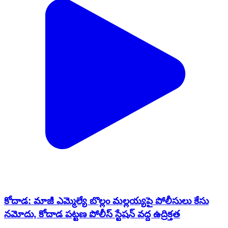
కోదాడ: మాజీ ఎమ్మెల్యే బొల్లం మల్లయ్యపై పోలీసులు కేసు
నమోదు, కోదాడ పట్టణ పోలీస్ స్టేషన్ వద్ద ఉద్రిక్తత