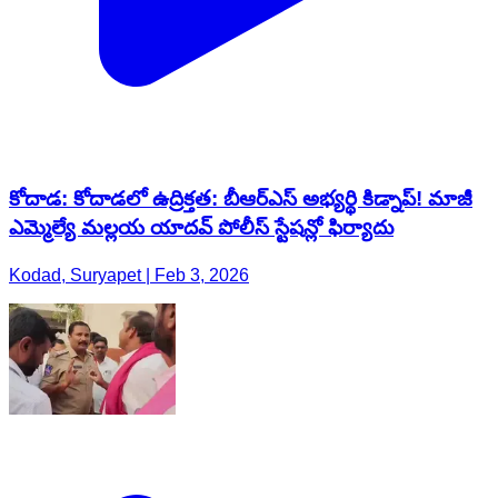
కోదాడ: కోదాడలో ఉద్రిక్తత: బీఆర్‌ఎస్ అభ్యర్థి కిడ్నాప్! మాజీ
ఎమ్మెల్యే మల్లయ యాదవ్ పోలీస్ స్టేషన్లో ఫిర్యాదు
Kodad, Suryapet | Feb 3, 2026