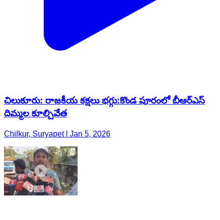
చిలుకూరు: రాజకీయ కక్షలు భగ్గు:కొండ పూరంలో బీఆర్‌ఎస్
దిమ్మల కూల్చివేత
Chilkur, Suryapet | Jan 5, 2026