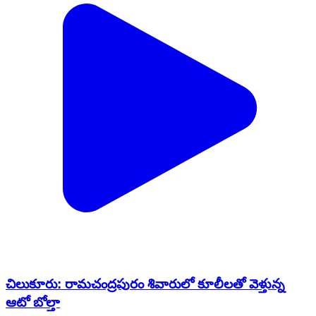
చిలుకూరు: రామచంద్రపురం శివారులో కూలీలతో వెళ్తున్న
ఆటో బోల్తా