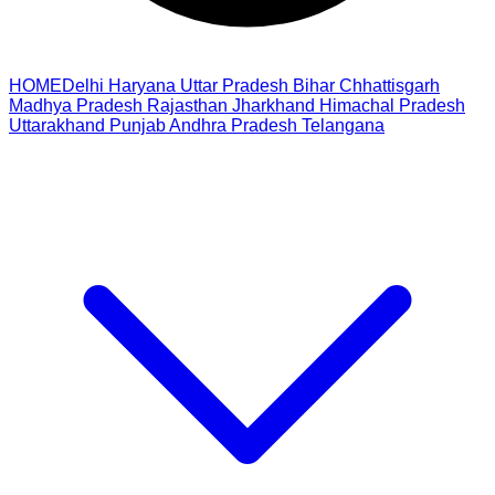
HOME
Delhi
Haryana
Uttar Pradesh
Bihar
Chhattisgarh
Madhya Pradesh
Rajasthan
Jharkhand
Himachal Pradesh
Uttarakhand
Punjab
Andhra Pradesh
Telangana