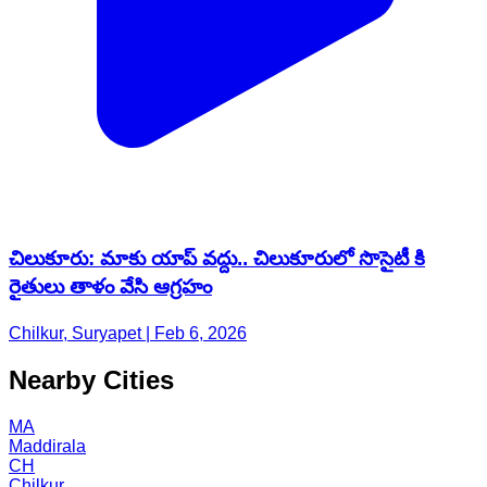
చిలుకూరు: మాకు యాప్ వద్దు.. చిలుకూరులో సొసైటీ కి
రైతులు తాళం వేసి ఆగ్రహం
Chilkur, Suryapet | Feb 6, 2026
Nearby Cities
MA
Maddirala
CH
Chilkur