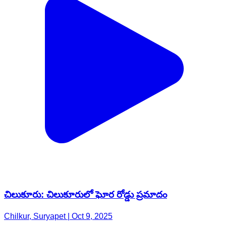
చిలుకూరు: చిలుకూరులో ఘోర రోడ్డు ప్రమాదం
Chilkur, Suryapet | Oct 9, 2025