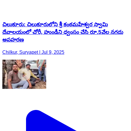
చిలుకూరు: చిలుకూరులోని శ్రీ కంఠమహేశ్వర స్వామి
దేవాలయంలో చోరీ, హుండీని ధ్వంసం చేసి రూ.5వేల నగదు
అపహరణ
Chilkur, Suryapet | Jul 9, 2025