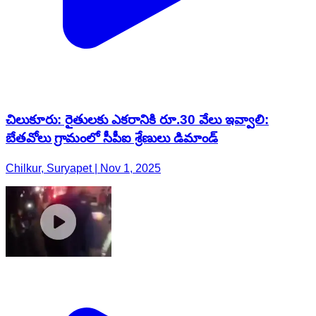
చిలుకూరు: రైతులకు ఎకరానికి రూ.30 వేలు ఇవ్వాలి:
బేతవోలు గ్రామంలో సీపీఐ శ్రేణులు డిమాండ్
Chilkur, Suryapet | Nov 1, 2025