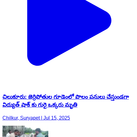
చిలుకూరు: జెర్రిపోతుల గూడెంలో పొలం పనులు చేస్తుండగా
విద్యుత్ షాక్ కు గురై ఒక్కరు మృతి
Chilkur, Suryapet | Jul 15, 2025