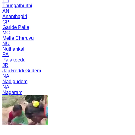
TH
Thungathurthi
AN
Ananthagiri
GP
Garide Palle
MC
Mella Cheruvu
NU
Nuthankal
PA
Palakeedu
JR
Jaji Reddi Gudem
NA
Nadigudem
NA
Nagaram