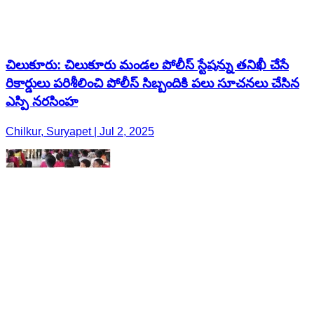
చిలుకూరు: చిలుకూరు మండల పోలీస్ స్టేషన్ను తనిఖీ చేసే
రికార్డులు పరిశీలించి పోలీస్ సిబ్బందికి పలు సూచనలు చేసిన
ఎస్పి నరసింహ
Chilkur, Suryapet | Jul 2, 2025