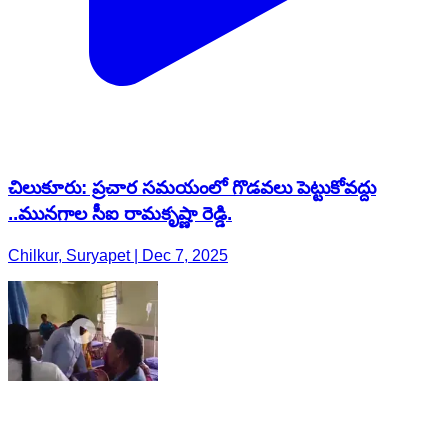
చిలుకూరు: ప్రచార సమయంలో గొడవలు పెట్టుకోవద్దు
..మునగాల సీఐ రామకృష్ణా రెడ్డి.
Chilkur, Suryapet | Dec 7, 2025