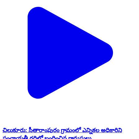
చిలుకూరు: సీతారాంపురం గ్రామంలో ఎన్నికల అధికారిని
పంచాయతీ గదిలో బంధించిన గ్రామస్తులు