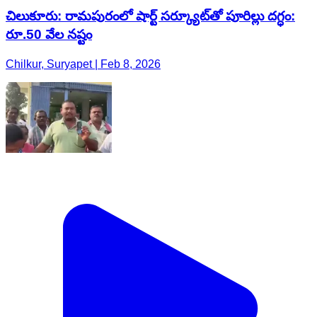
చిలుకూరు: రామపురంలో షార్ట్ సర్క్యూట్‌తో పూరిల్లు దగ్ధం:
రూ.50 వేల నష్టం
Chilkur, Suryapet | Feb 8, 2026