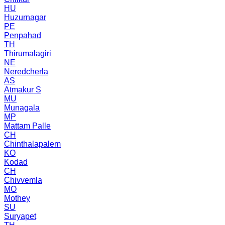
HU
Huzurnagar
PE
Penpahad
TH
Thirumalagiri
NE
Neredcherla
AS
Atmakur S
MU
Munagala
MP
Mattam Palle
CH
Chinthalapalem
KO
Kodad
CH
Chivvemla
MO
Mothey
SU
Suryapet