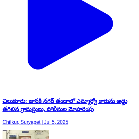
చిలుకూరు: జానకి నగర్ తండాలో ఎమ్మార్వో కారును అడ్డు
తగిలిన గ్రామస్తులు, పోలీసుల మోహరింపు
Chilkur, Suryapet | Jul 5, 2025