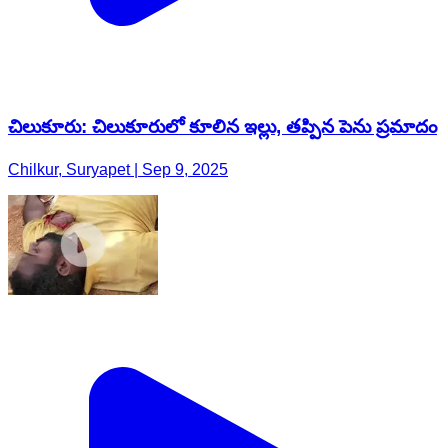
చిలుకూరు: చిలుకూరులో కూలిన ఇల్లు, తప్పిన పెను ప్రమాదం
Chilkur, Suryapet | Sep 9, 2025