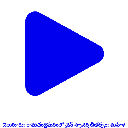
చిలుకూరు: రామచంద్రపురంలో చైన్ స్నాచర్ల బీభత్సం: మహిళ