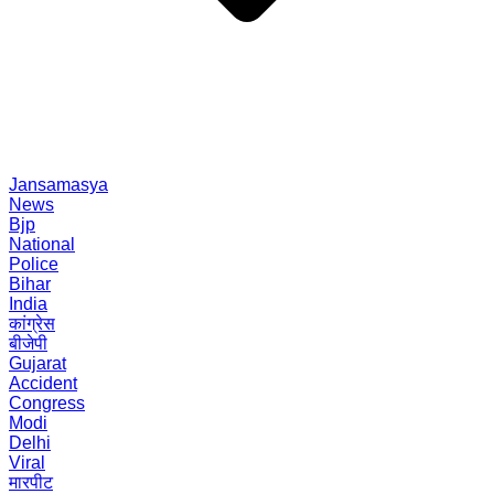
Jansamasya
News
Bjp
National
Police
Bihar
India
कांग्रेस
बीजेपी
Gujarat
Accident
Congress
Modi
Delhi
Viral
मारपीट