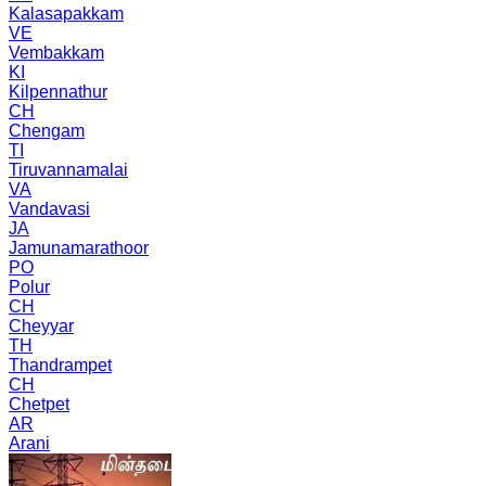
Kalasapakkam
VE
Vembakkam
KI
Kilpennathur
CH
Chengam
TI
Tiruvannamalai
VA
Vandavasi
JA
Jamunamarathoor
PO
Polur
CH
Cheyyar
TH
Thandrampet
CH
Chetpet
AR
Arani