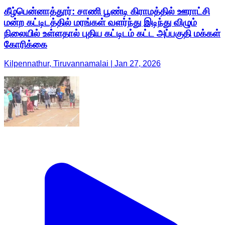
கீழ்பென்னாத்தூர்: சாணி பூண்டி கிராமத்தில் ஊராட்சி
மன்ற கட்டிடத்தில் மரங்கள் வளர்ந்து இடிந்து விழும்
நிலையில் உள்ளதால் புதிய கட்டிடம் கட்ட அப்பகுதி மக்கள்
கோரிக்கை
Kilpennathur, Tiruvannamalai | Jan 27, 2026