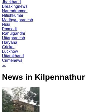
Jharkhand
Breakingnews
Narendramodi
Nitishkumar
Madhya_pradesh
Nsui
Pmmodi
Rahulgandhi
Uttarpradesh
Haryana
Cricket
Lucknow
Uttarakhand
Crimenews
←
News in Kilpennathur