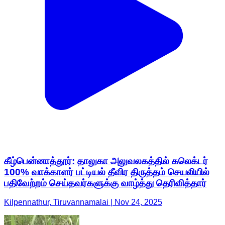
கீழ்பென்னாத்தூர்: தாலுகா அலுவலகத்தில் கலெக்டர்
100% வாக்காளர் பட்டியல் தீவிர திருத்தம் செயலியில்
பதிவேற்றம் செய்தவர்களுக்கு வாழ்த்து தெரிவித்தார்
Kilpennathur, Tiruvannamalai | Nov 24, 2025