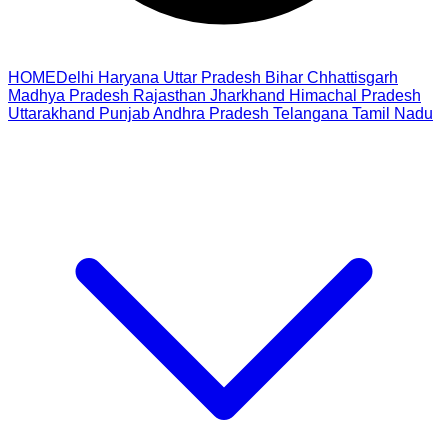
HOME
Delhi
Haryana
Uttar Pradesh
Bihar
Chhattisgarh
Madhya Pradesh
Rajasthan
Jharkhand
Himachal Pradesh
Uttarakhand
Punjab
Andhra Pradesh
Telangana
Tamil Nadu