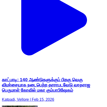
காட்பாடி: 140 ஆண்டுகளுக்குப் பிறகு வெகு
விமர்சையாக நடைபெற்ற தாராபடவேடு வரதராஜ
பெருமாள் கோவில் மகா கும்பாபிஷேகம்
Katpadi, Vellore | Feb 15, 2026