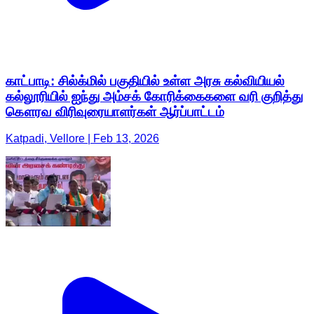
காட்பாடி: சில்க்மில் பகுதியில் உள்ள அரசு கல்வியியல்
கல்லூரியில் ஐந்து அம்சக் கோரிக்கைகளை வரி குறித்து
கௌரவ விரிவுரையாளர்கள் ஆர்ப்பாட்டம்
Katpadi, Vellore | Feb 13, 2026