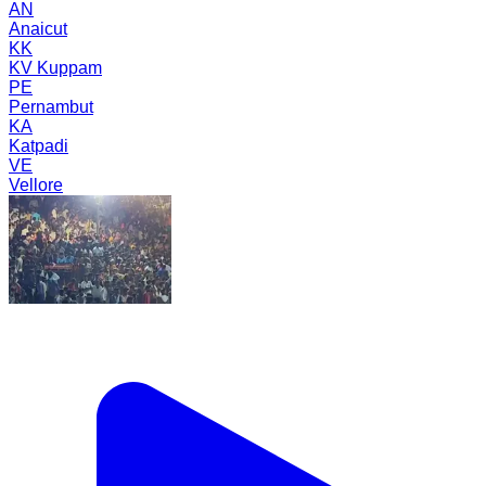
AN
Anaicut
KK
KV Kuppam
PE
Pernambut
KA
Katpadi
VE
Vellore