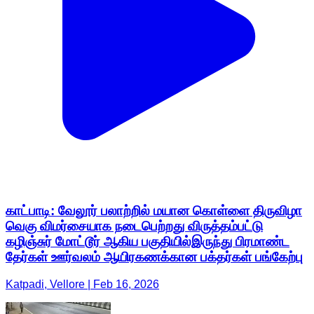
காட்பாடி: வேலூர் பலாற்றில் மயான கொள்ளை திருவிழா
வெகு விமர்சையாக நடைபெற்றது விருத்தம்பட்டு
கழிஞ்சுர் மோட்டூர் ஆகிய பகுதியில்இருந்து பிரமாண்ட
தேர்கள் ஊர்வலம் ஆயிரகணக்கான பக்தர்கள் பங்கேற்பு
Katpadi, Vellore | Feb 16, 2026