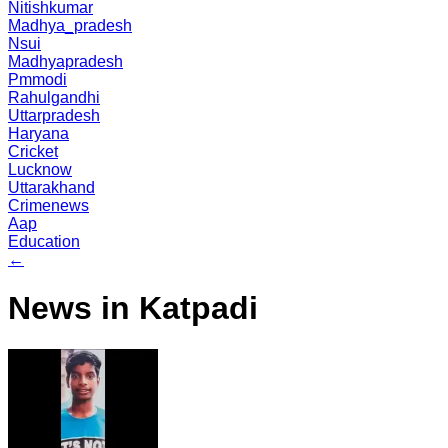
Nitishkumar
Madhya_pradesh
Nsui
Madhyapradesh
Pmmodi
Rahulgandhi
Uttarpradesh
Haryana
Cricket
Lucknow
Uttarakhand
Crimenews
Aap
Education
←
News in Katpadi