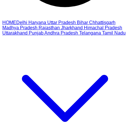
HOME
Delhi
Haryana
Uttar Pradesh
Bihar
Chhattisgarh
Madhya Pradesh
Rajasthan
Jharkhand
Himachal Pradesh
Uttarakhand
Punjab
Andhra Pradesh
Telangana
Tamil Nadu