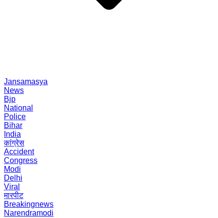
Jansamasya
News
Bjp
National
Police
Bihar
India
कांग्रेस
Accident
Congress
Modi
Delhi
Viral
मारपीट
Breakingnews
Narendramodi