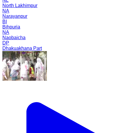
NL
North Lakhimpur
NA
Narayanpur
BI
Bihpuria
NA
Naobaicha
DP
Dhakuakhana Part