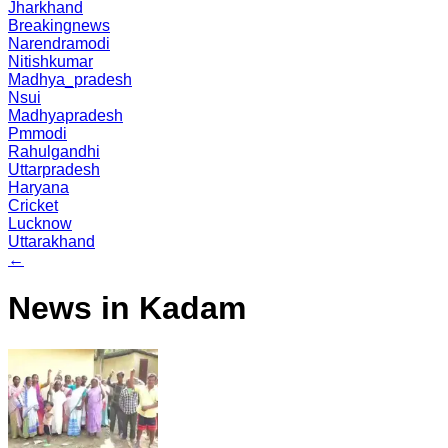
Jharkhand
Breakingnews
Narendramodi
Nitishkumar
Madhya_pradesh
Nsui
Madhyapradesh
Pmmodi
Rahulgandhi
Uttarpradesh
Haryana
Cricket
Lucknow
Uttarakhand
←
News in Kadam