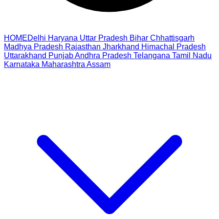
HOME
Delhi
Haryana
Uttar Pradesh
Bihar
Chhattisgarh
Madhya Pradesh
Rajasthan
Jharkhand
Himachal Pradesh
Uttarakhand
Punjab
Andhra Pradesh
Telangana
Tamil Nadu
Karnataka
Maharashtra
Assam