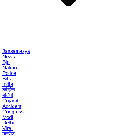
Jansamasya
News
Bjp
National
Police
Bihar
India
कांग्रेस
बीजेपी
Gujarat
Accident
Congress
Modi
Delhi
Viral
मारपीट