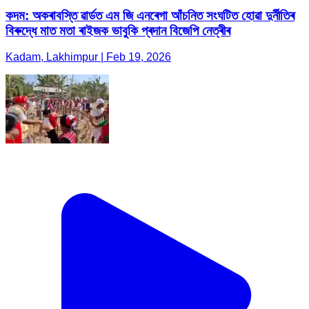
কদম: অকৰাবস্তি ৱাৰ্ডত এম জি এনৰেগা আঁচনিত সংঘটিত হোৱা দুর্নীতিৰ
বিৰুদ্ধে মাত মতা ৰাইজক ভাবুকি প্ৰদান বিজেপি নেত্ৰীৰ
Kadam, Lakhimpur | Feb 19, 2026