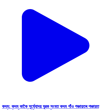
কদম: কদম কাকৈ সূৰ্য্যোদয় যুৱক সংঘত কদম গাঁ‌ও পঞ্চায়তৰ পঞ্চায়ত