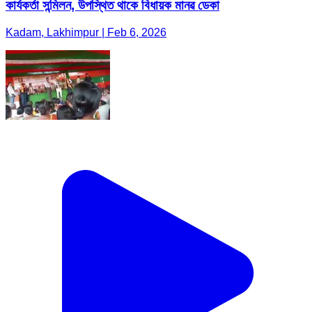
কাৰ্যকৰ্তা সন্মিলন, উপস্থিত থাকে বিধায়ক মানৱ ডেকা
Kadam, Lakhimpur | Feb 6, 2026