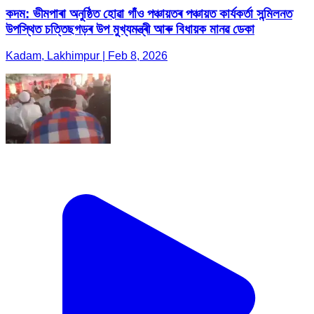
কদম: ভীমপাৰা অনুষ্ঠিত হোৱা গাঁও পঞ্চায়তৰ পঞ্চায়ত কাৰ্যকৰ্তা সন্মিলনত
উপস্থিত চত্তিছগড়ৰ উপ মুখ্যমন্ত্ৰী আৰু বিধায়ক মানৱ ডেকা
Kadam, Lakhimpur | Feb 8, 2026