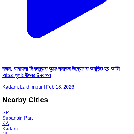
কদম: বাধাকৰা মিগমচুকত যুৱক সমাজৰ উদ্যোগত অনুষ্ঠিত হয় আলি
আ:য়ে লৃগাং উৎসৱ উদযাপন
Kadam, Lakhimpur | Feb 18, 2026
Nearby Cities
SP
Subansiri Part
KA
Kadam