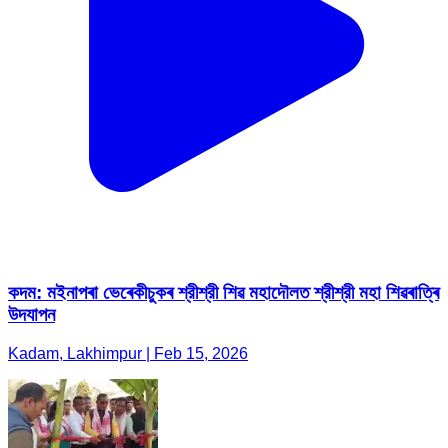
কদম: মইনাপৰা ভেৰেকীচুকৰ শ্রীশ্রী শিৱ মহাদৌলত শ্রীশ্রী মহা শিৱৰাত্ৰি
উদযাপন
Kadam, Lakhimpur | Feb 15, 2026