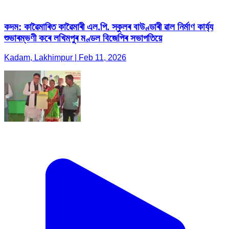
কদম: কাৱৈমাৰিত কাৱৈমাৰী এল.পি. স্কুলৰ বাউণ্ডাৰী ৱাল নিৰ্মাণ কাৰ্য্য
শুভাৰম্ভণী কৰে লখিমপুৰ মণ্ডল বিজেপিৰ সভাপতিয়ে
Kadam, Lakhimpur | Feb 11, 2026