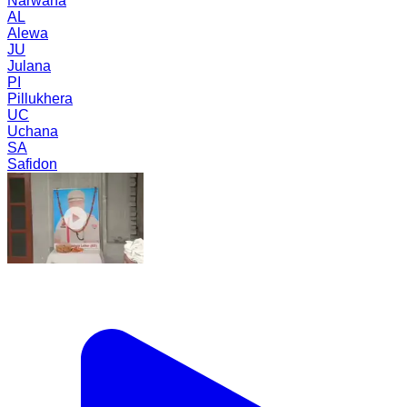
Narwana
AL
Alewa
JU
Julana
PI
Pillukhera
UC
Uchana
SA
Safidon