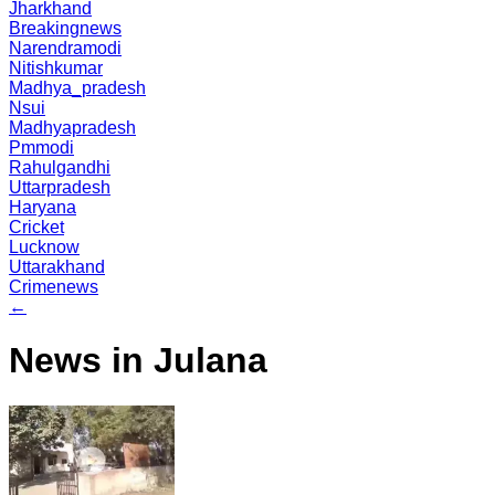
Jharkhand
Breakingnews
Narendramodi
Nitishkumar
Madhya_pradesh
Nsui
Madhyapradesh
Pmmodi
Rahulgandhi
Uttarpradesh
Haryana
Cricket
Lucknow
Uttarakhand
Crimenews
←
News in Julana