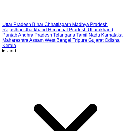
Uttar Pradesh
Bihar
Chhattisgarh
Madhya Pradesh
Rajasthan
Jharkhand
Himachal Pradesh
Uttarakhand
Punjab
Andhra Pradesh
Telangana
Tamil Nadu
Karnataka
Maharashtra
Assam
West Bengal
Tripura
Gujarat
Odisha
Kerala
Jind