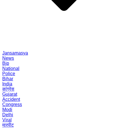
Jansamasya
News
Bjp
National
Police
Bihar
India
कांग्रेस
Gujarat
Accident
Congress
Modi
Delhi
Viral
मारपीट