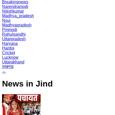
Breakingnews
Narendramodi
Nitishkumar
Madhya_pradesh
Nsui
Madhyapradesh
Pmmodi
Rahulgandhi
Uttarpradesh
Haryana
Hardoi
Cricket
Lucknow
Uttarakhand
लखनऊ
←
News in Jind