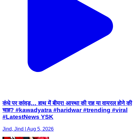
कंधे पर कांवड़… हाथ में बीयर! आस्था की राह या वायरल होने की
चाह? #kawadyatra #haridwar #trending #viral
#LatestNews YSK
Jind, Jind | Aug 5, 2026