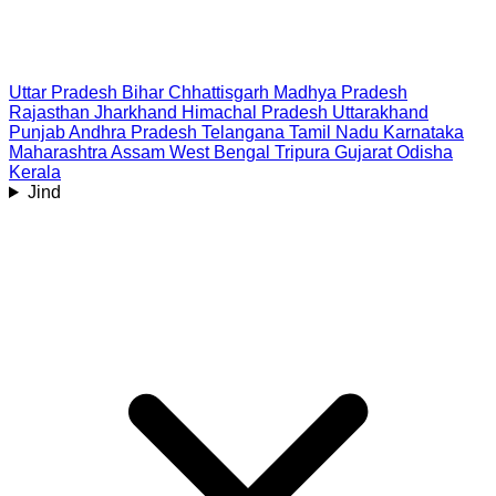
Uttar Pradesh
Bihar
Chhattisgarh
Madhya Pradesh
Rajasthan
Jharkhand
Himachal Pradesh
Uttarakhand
Punjab
Andhra Pradesh
Telangana
Tamil Nadu
Karnataka
Maharashtra
Assam
West Bengal
Tripura
Gujarat
Odisha
Kerala
Jind