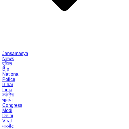
Jansamasya
News
पुलिस
Bjp
National
Police
Bihar
India
कांग्रेस
भाजपा
Congress
Modi
Delhi
Viral
मारपीट