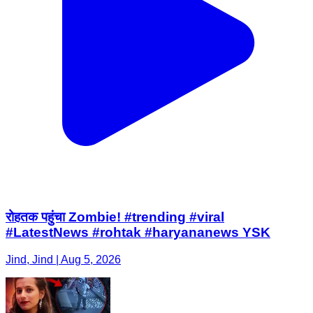
रोहतक पहुंचा Zombie! #trending #viral
#LatestNews #rohtak #haryananews YSK
Jind, Jind | Aug 5, 2026