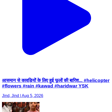
आसमान से कावड़ियों के लिए हुई फूलों की बारिश... #helicopter
#flowers #rain #kawad #haridwar YSK
Jind, Jind | Aug 5, 2026