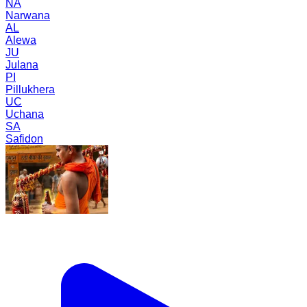
NA
Narwana
AL
Alewa
JU
Julana
PI
Pillukhera
UC
Uchana
SA
Safidon