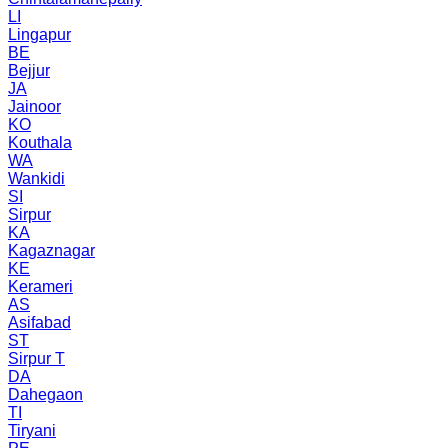
LI
Lingapur
BE
Bejjur
JA
Jainoor
KO
Kouthala
WA
Wankidi
SI
Sirpur
KA
Kagaznagar
KE
Kerameri
AS
Asifabad
ST
Sirpur T
DA
Dahegaon
TI
Tiryani