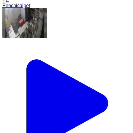
PE
Penchicalpet