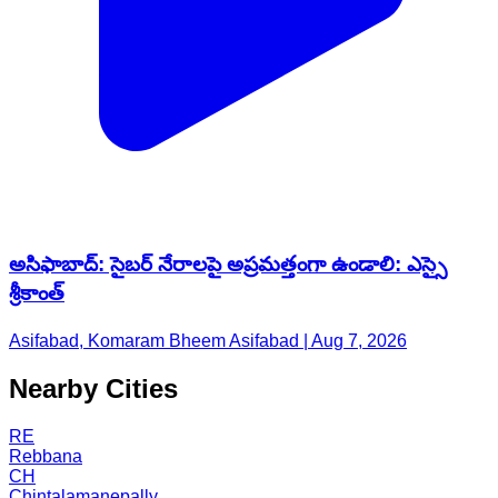
అసిఫాబాద్: సైబర్ నేరాలపై అప్రమత్తంగా ఉండాలి: ఎస్సై
శ్రీకాంత్
Asifabad, Komaram Bheem Asifabad | Aug 7, 2026
Nearby Cities
RE
Rebbana
CH
Chintalamanepally