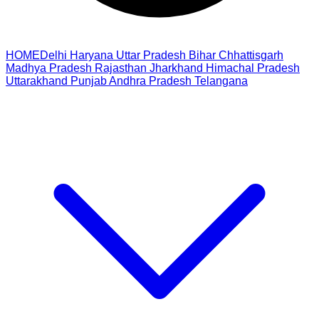
HOME
Delhi
Haryana
Uttar Pradesh
Bihar
Chhattisgarh
Madhya Pradesh
Rajasthan
Jharkhand
Himachal Pradesh
Uttarakhand
Punjab
Andhra Pradesh
Telangana