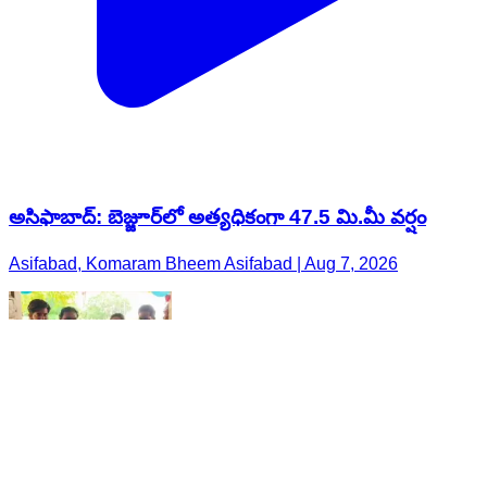
అసిఫాబాద్: బెజ్జూర్‌లో అత్యధికంగా 47.5 మి.మీ వర్షం
Asifabad, Komaram Bheem Asifabad | Aug 7, 2026