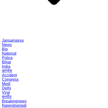
Jansamasya
News
Bjp
National
Police
Bihar
India
कांग्रेस
Accident
Congress
Modi
Delhi
Viral
मारपीट
Breakingnews
Narendramodi