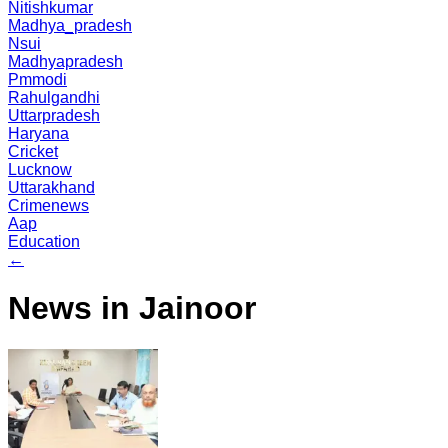
Nitishkumar
Madhya_pradesh
Nsui
Madhyapradesh
Pmmodi
Rahulgandhi
Uttarpradesh
Haryana
Cricket
Lucknow
Uttarakhand
Crimenews
Aap
Education
←
News in Jainoor