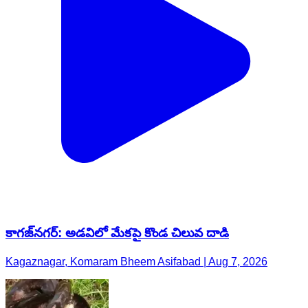
కాగజ్​నగర్: అడవిలో మేకపై కొండ చిలువ దాడి
Kagaznagar, Komaram Bheem Asifabad | Aug 7, 2026