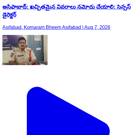
అసిఫాబాద్: ఖచ్చితమైన వివరాలు నమోదు చేయాలి: సెన్సస్
డైరెక్టర్
Asifabad, Komaram Bheem Asifabad | Aug 7, 2026