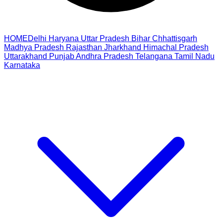
HOME
Delhi
Haryana
Uttar Pradesh
Bihar
Chhattisgarh
Madhya Pradesh
Rajasthan
Jharkhand
Himachal Pradesh
Uttarakhand
Punjab
Andhra Pradesh
Telangana
Tamil Nadu
Karnataka