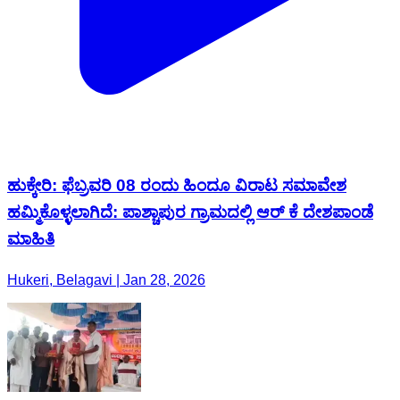
ಹುಕ್ಕೇರಿ: ಫೆಬ್ರವರಿ 08 ರಂದು ಹಿಂದೂ ವಿರಾಟ ಸಮಾವೇಶ
ಹಮ್ಮಿಕೊಳ್ಳಲಾಗಿದೆ: ಪಾಶ್ಚಾಪುರ ಗ್ರಾಮದಲ್ಲಿ ಆರ್ ಕೆ ದೇಶಪಾಂಡೆ
ಮಾಹಿತಿ
Hukeri, Belagavi | Jan 28, 2026