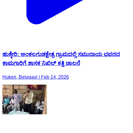
ಹುಕ್ಕೇರಿ: ಅಂಕಲಗುಡಕ್ಷೇತ್ರ ಗ್ರಾಮದಲ್ಲಿ ಸಮುದಾಯ ಭವನದ
ಕಾಮಗಾರಿಗೆ ಶಾಸಕ ನಿಖಿಲ್ ಕತ್ತಿ ಚಾಲನೆ
Hukeri, Belagavi | Feb 14, 2026