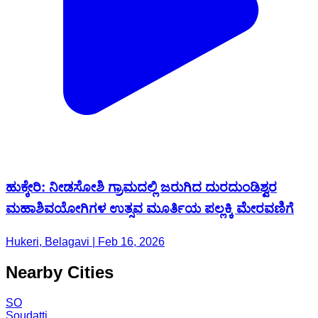
ಹುಕ್ಕೇರಿ: ನೀಡಸೋಶಿ ಗ್ರಾಮದಲ್ಲಿ ಜರುಗಿದ ದುರದುಂಡಿಶ್ವರ
ಮಹಾಶಿವಯೋಗಿಗಳ ಉತ್ಸವ ಮೂರ್ತಿಯ ಪಲ್ಲಕ್ಕಿ ಮೇರವಣಿಗೆ
Hukeri, Belagavi | Feb 16, 2026
Nearby Cities
SO
Soudatti