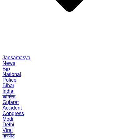
Jansamasya
News
Bjp
National
Police
Bihar
India
कांग्रेस
Gujarat
Accident
Congress
Modi
Delhi
Viral
मारपीट