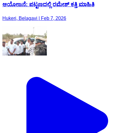
ಆಯೋಜನೆ: ಪಟ್ಟಣದಲ್ಲಿ ರಮೇಶ್ ಕತ್ತಿ ಮಾಹಿತಿ
Hukeri, Belagavi | Feb 7, 2026