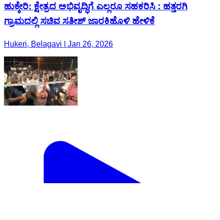
ಹುಕ್ಕೇರಿ: ಕ್ಷೇತ್ರದ ಅಭಿವೃದ್ಧಿಗೆ ಎಲ್ಲರೂ ಸಹಕರಿಸಿ : ಹತ್ತರಗಿ
ಗ್ರಾಮದಲ್ಲಿ ಸಚಿವ ಸತೀಶ್ ಜಾರಕಿಹೊಳಿ ಹೇಳಿಕೆ
Hukeri, Belagavi | Jan 26, 2026