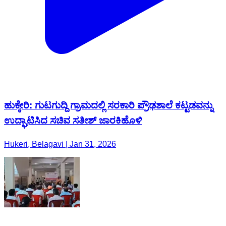
ಹುಕ್ಕೇರಿ: ಗುಟಗುದ್ದಿ ಗ್ರಾಮದಲ್ಲಿ ಸರಕಾರಿ ಪ್ರೌಢಶಾಲೆ ಕಟ್ಟಡವನ್ನು
ಉದ್ಘಾಟಿಸಿದ ಸಚಿವ ಸತೀಶ್ ಜಾರಕಿಹೊಳಿ
Hukeri, Belagavi | Jan 31, 2026