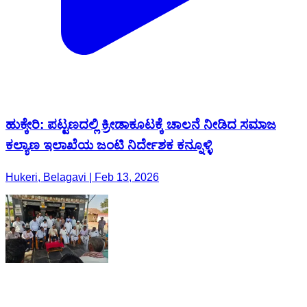
ಹುಕ್ಕೇರಿ: ಪಟ್ಟಣದಲ್ಲಿ ಕ್ರೀಡಾಕೂಟಕ್ಕೆ ಚಾಲನೆ ನೀಡಿದ ಸಮಾಜ
ಕಲ್ಯಾಣ ಇಲಾಖೆಯ ಜಂಟಿ ನಿರ್ದೇಶಕ ಕನ್ನೂಳ್ಳಿ
Hukeri, Belagavi | Feb 13, 2026