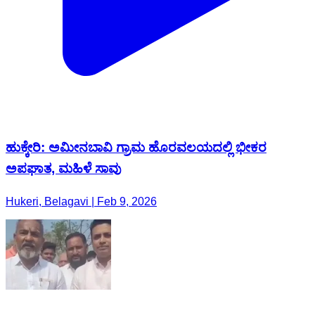
ಹುಕ್ಕೇರಿ: ಅಮೀನಬಾವಿ ಗ್ರಾಮ ಹೊರವಲಯದಲ್ಲಿ ಭೀಕರ
ಅಪಘಾತ, ಮಹಿಳೆ ಸಾವು
Hukeri, Belagavi | Feb 9, 2026