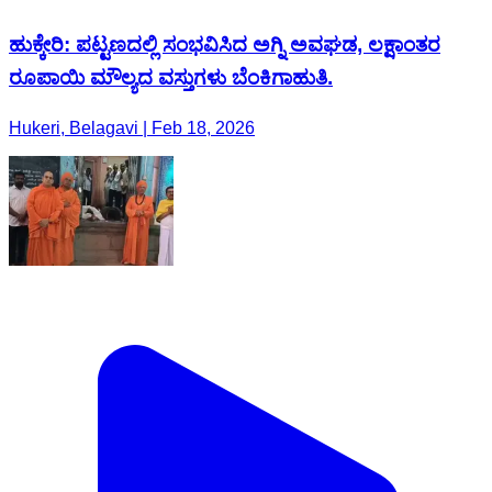
ಹುಕ್ಕೇರಿ: ಪಟ್ಟಣದಲ್ಲಿ ಸಂಭವಿಸಿದ ಅಗ್ನಿ ಅವಘಡ, ಲಕ್ಷಾಂತರ
ರೂಪಾಯಿ ಮೌಲ್ಯದ ವಸ್ತುಗಳು ಬೆಂಕಿಗಾಹುತಿ.
Hukeri, Belagavi | Feb 18, 2026