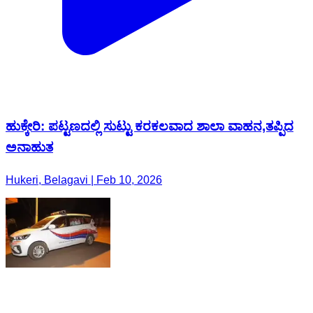
ಹುಕ್ಕೇರಿ: ಪಟ್ಟಣದಲ್ಲಿ ಸುಟ್ಟು ಕರಕಲವಾದ ಶಾಲಾ ವಾಹನ,ತಪ್ಪಿದ
ಅನಾಹುತ
Hukeri, Belagavi | Feb 10, 2026