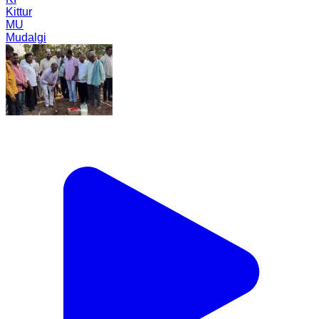
Kittur
MU
Mudalgi