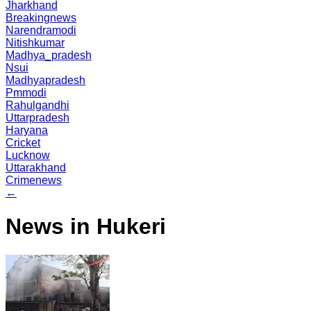
Jharkhand
Breakingnews
Narendramodi
Nitishkumar
Madhya_pradesh
Nsui
Madhyapradesh
Pmmodi
Rahulgandhi
Uttarpradesh
Haryana
Cricket
Lucknow
Uttarakhand
Crimenews
←
News in Hukeri