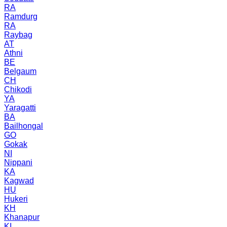
RA
Ramdurg
RA
Raybag
AT
Athni
BE
Belgaum
CH
Chikodi
YA
Yaragatti
BA
Bailhongal
GO
Gokak
NI
Nippani
KA
Kagwad
HU
Hukeri
KH
Khanapur
KI