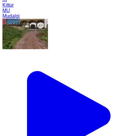
Kittur
MU
Mudalgi