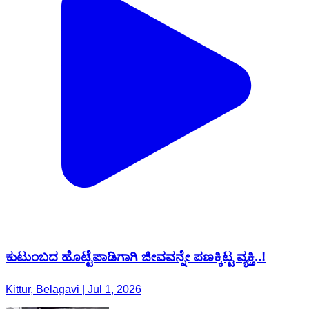
ಕುಟುಂಬದ ಹೊಟ್ಟೆಪಾಡಿಗಾಗಿ ಜೀವವನ್ನೇ ಪಣಕ್ಕಿಟ್ಟ ವ್ಯಕ್ತಿ..!
Kittur, Belagavi | Jul 1, 2026