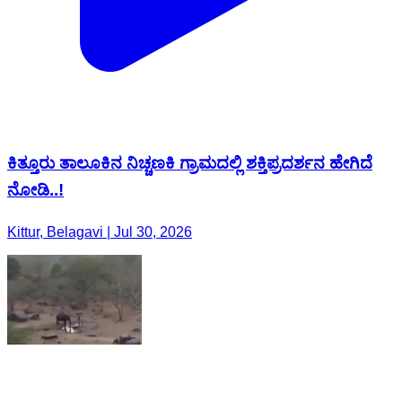
ಕಿತ್ತೂರು ತಾಲೂಕಿನ ನಿಚ್ಚಣಕಿ ಗ್ರಾಮದಲ್ಲಿ ಶಕ್ತಿಪ್ರದರ್ಶನ ಹೇಗಿದೆ
ನೋಡಿ..!
Kittur, Belagavi | Jul 30, 2026