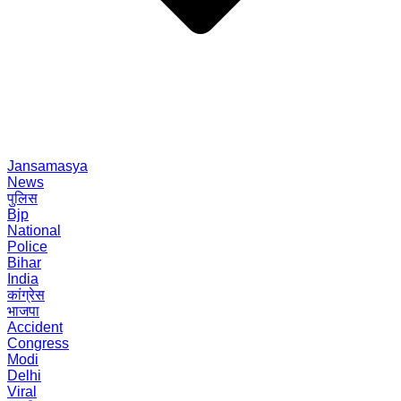
Jansamasya
News
पुलिस
Bjp
National
Police
Bihar
India
कांग्रेस
भाजपा
Accident
Congress
Modi
Delhi
Viral