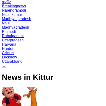
मारपीट
Breakingnews
Narendramodi
Nitishkumar
Madhya_pradesh
Nsui
Madhyapradesh
Pmmodi
Rahulgandhi
Uttarpradesh
Haryana
Hardoi
Cricket
Lucknow
Uttarakhand
←
News in Kittur