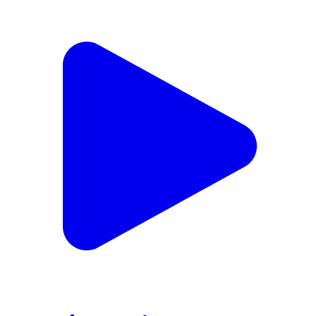
ಮನುಷ್ಯ-ಪ್ರಾಣಿಗಳ ಬಾಂಧವ್ಯಕ್ಕೆ ಸಾಕ್ಷಿಯಾದ ಮನಮುಟ್ಟುವ ದೃಶ್ಯ..!
Kittur, Belagavi | Jun 24, 2026