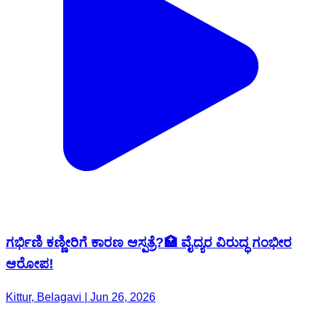
ಗರ್ಭಿಣಿ ಕಣ್ಣೀರಿಗೆ ಕಾರಣ ಆಸ್ಪತ್ರೆ?🏥 ವೈದ್ಯರ ವಿರುದ್ಧ ಗಂಭೀರ
ಆರೋಪ!
Kittur, Belagavi | Jun 26, 2026