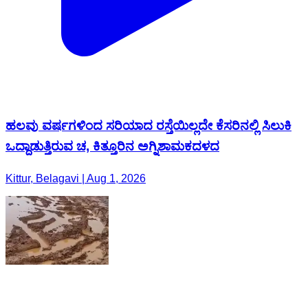
ಹಲವು ವರ್ಷಗಳಿಂದ ಸರಿಯಾದ ರಸ್ತೆಯಿಲ್ಲದೇ ಕೆಸರಿನಲ್ಲಿ ಸಿಲುಕಿ
ಒದ್ದಾಡುತ್ತಿರುವ ಚ, ಕಿತ್ತೂರಿನ ಅಗ್ನಿಶಾಮಕದಳದ
Kittur, Belagavi | Aug 1, 2026