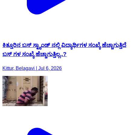
ಕಿತ್ತೂರಿನ ಬಸ್ ಸ್ಟ್ಯಾಂಡ್ ನಲ್ಲಿ ವಿದ್ಯಾರ್ಥಿಗಳ ಸಂಖ್ಯೆ ಹೆಚ್ಚಾಗುತ್ತಿದೆ
ಬಸ್ ಗಳ ಸಂಖ್ಯೆ ಹೆಚ್ಚಾಗುತ್ತಿಲ್ಲ..?
Kittur, Belagavi | Jul 6, 2026