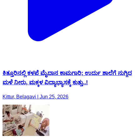
ಕಿತ್ತೂರಿನಲ್ಲಿ ಕಳಪೆ ಮೈದಾನ ಕಾಮಗಾರಿ; ಉರ್ದು ಶಾಲೆಗೆ ನುಗ್ಗಿದ
ಮಳೆ ನೀರು, ಮಕ್ಕಳ ವಿದ್ಯಾಭ್ಯಾಸಕ್ಕೆ ಕುತ್ತು..!
Kittur, Belagavi | Jun 25, 2026