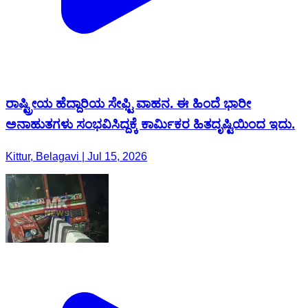
ರಾಷ್ಟ್ರೀಯ ಹೆದ್ದಾರಿಯ ಸೇಫ್ಟಿ ವಾಹನ. ಈ ಹಿಂದೆ ಭಾರೀ
ಅನಾಹುತಗಳು ಸಂಭವಿಸಿದ್ದಕ್ಕೆ ಕಾರ್ಮಿಕರ ಹಿತದೃಷ್ಟಿಯಿಂದ ಇದು.
Kittur, Belagavi | Jul 15, 2026