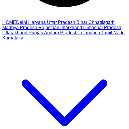
HOME
Delhi
Haryana
Uttar Pradesh
Bihar
Chhattisgarh
Madhya Pradesh
Rajasthan
Jharkhand
Himachal Pradesh
Uttarakhand
Punjab
Andhra Pradesh
Telangana
Tamil Nadu
Karnataka