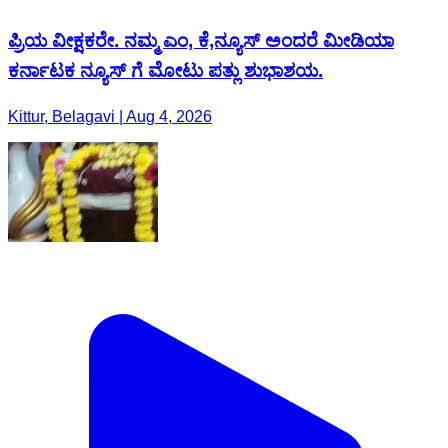
ಪ್ರಿಯ ವೀಕ್ಷಕರೇ. ನಮ್ಮ ಎಂ, ಕೆ,ನ್ಯೂಸ್ ಅಂದರೆ ಮೀಡಿಯಾ
ಕರ್ನಾಟಕ ನ್ಯೂಸ್ ಗೆ ಮೋಟು ಪತ್ಲು ಶುಭಾಶಯ.
Kittur, Belagavi | Aug 4, 2026