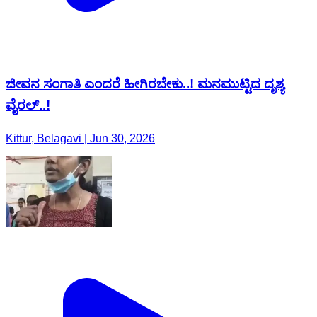
ಜೀವನ ಸಂಗಾತಿ ಎಂದರೆ ಹೀಗಿರಬೇಕು..! ಮನಮುಟ್ಟಿದ ದೃಶ್ಯ
ವೈರಲ್..!
Kittur, Belagavi | Jun 30, 2026