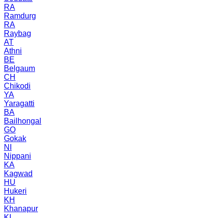
RA
Ramdurg
RA
Raybag
AT
Athni
BE
Belgaum
CH
Chikodi
YA
Yaragatti
BA
Bailhongal
GO
Gokak
NI
Nippani
KA
Kagwad
HU
Hukeri
KH
Khanapur
KI