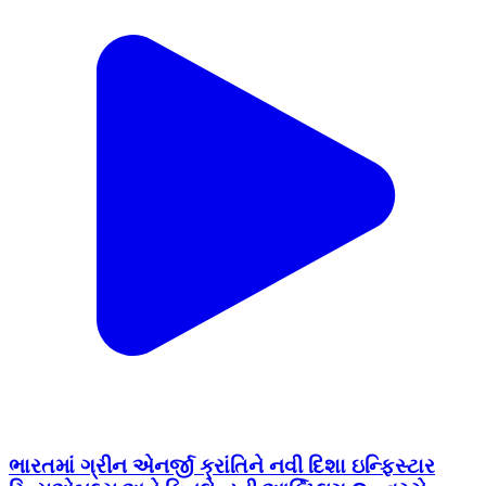
ભારતમાં ગ્રીન એનર્જી ક્રાંતિને નવી દિશા ઇન્ફિસ્ટાર