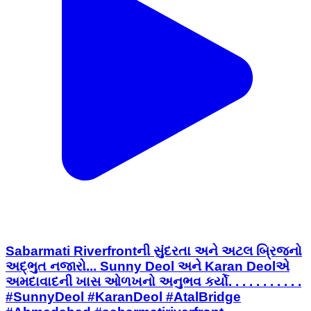
Sabarmati Riverfrontની સુંદરતા અને અટલ બ્રિજનો
અદ્ભુત નજારો... Sunny Deol અને Karan Deolએ
અમદાવાદની ખાસ ઓળખનો અનુભવ કર્યો. . . . . . . . . . .
#SunnyDeol #KaranDeol #AtalBridge