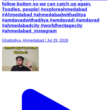
follow button so we can catch up again.
Toodles, people! #exploreahmedabad
#Ahmedabad #ahmedabadwithaditya
#amdavadwithaditya #amdavadi #amdavad
#ahmedabadcity #worldheritagecity
#ahmedabad_instagram
Ghatlodiya, Ahmedabad | Jul 29, 2026