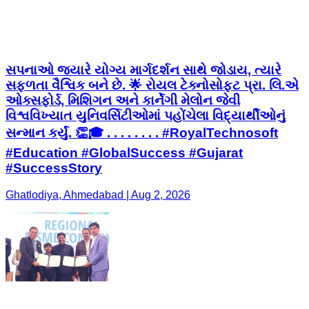
સપનાઓ જ્યારે યોગ્ય માર્ગદર્શન સાથે જોડાય, ત્યારે
સફળતા વૈશ્વિક બને છે. 🌟 રોયલ ટેક્નોસોફ્ટ પ્રા. લિ.એ
ઓક્સફોર્ડ, મિશિગન અને કાર્નેગી મેલોન જેવી
વિશ્વવિખ્યાત યુનિવર્સિટીઓમાં પહોંચેલા વિદ્યાર્થીઓનું
સન્માન કર્યું. 👏🎓 . . . . . . . . #RoyalTechnosoft
#Education #GlobalSuccess #Gujarat
#SuccessStory
Ghatlodiya, Ahmedabad | Aug 2, 2026