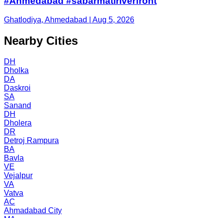
#Ahmedabad #sabarmatiriverfront
Ghatlodiya, Ahmedabad | Aug 5, 2026
Nearby Cities
DH
Dholka
DA
Daskroi
SA
Sanand
DH
Dholera
DR
Detroj Rampura
BA
Bavla
VE
Vejalpur
VA
Vatva
AC
Ahmadabad City