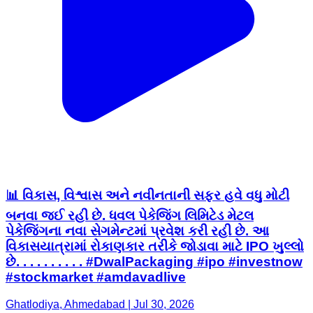
📊 વિકાસ, વિશ્વાસ અને નવીનતાની સફર હવે વધુ મોટી
બનવા જઈ રહી છે. ધવલ પેકેજિંગ લિમિટેડ મેટલ
પેકેજિંગના નવા સેગમેન્ટમાં પ્રવેશ કરી રહી છે. આ
વિકાસયાત્રામાં રોકાણકાર તરીકે જોડાવા માટે IPO ખુલ્લો
છે. . . . . . . . . . #DwalPackaging #ipo #investnow
#stockmarket #amdavadlive
Ghatlodiya, Ahmedabad | Jul 30, 2026