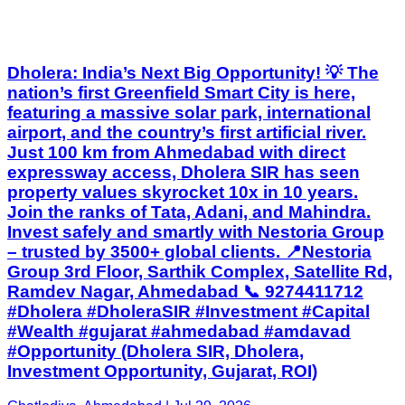
Dholera: India’s Next Big Opportunity! 💡 The
nation’s first Greenfield Smart City is here,
featuring a massive solar park, international
airport, and the country’s first artificial river.
Just 100 km from Ahmedabad with direct
expressway access, Dholera SIR has seen
property values skyrocket 10x in 10 years.
Join the ranks of Tata, Adani, and Mahindra.
Invest safely and smartly with Nestoria Group
– trusted by 3500+ global clients. 📍Nestoria
Group 3rd Floor, Sarthik Complex, Satellite Rd,
Ramdev Nagar, Ahmedabad 📞 9274411712
#Dholera #DholeraSIR #Investment #Capital
#Wealth #gujarat #ahmedabad #amdavad
#Opportunity (Dholera SIR, Dholera,
Investment Opportunity, Gujarat, ROI)