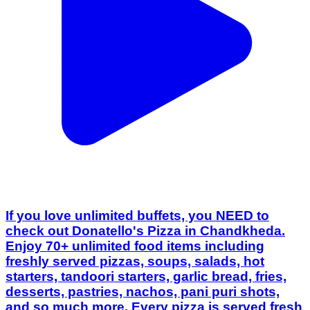
If you love unlimited buffets, you NEED to
check out Donatello's Pizza in Chandkheda.
Enjoy 70+ unlimited food items including
freshly served pizzas, soups, salads, hot
starters, tandoori starters, garlic bread, fries,
desserts, pastries, nachos, pani puri shots,
and so much more. Every pizza is served fresh