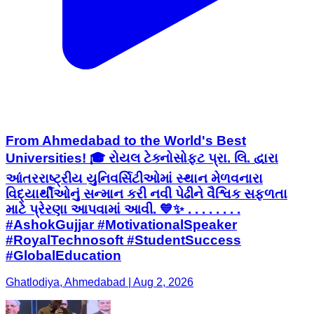
From Ahmedabad to the World's Best
Universities! 🎓 રોયલ ટેક્નોસોફ્ટ પ્રા. લિ. દ્વારા
આંતરરાષ્ટ્રીય યુનિવર્સિટીઓમાં સ્થાન મેળવનારા
વિદ્યાર્થીઓનું સન્માન કરી નવી પેઢીને વૈશ્વિક સફળતા
માટે પ્રેરણા આપવામાં આવી. 💙✨ . . . . . . . .
#AshokGujjar #MotivationalSpeaker
#RoyalTechnosoft #StudentSuccess
#GlobalEducation
Ghatlodiya, Ahmedabad | Aug 2, 2026