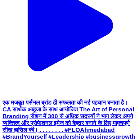
एक मजबूत पर्सनल ब्रांड ही सफलता की नई पहचान बनाता है।
CA सार्थक आहूजा के साथ आयोजित The Art of Personal
Branding सेशन में 300 से अधिक सदस्यों ने भाग लेकर अपने
व्यक्तित्व और प्रोफेशनल इमेज को बेहतर बनाने के लिए महत्वपूर्ण
सीख हासिल की। . . . . . . . . #FLOAhmedabad
#BrandYourself #Leadership #businessgrowth