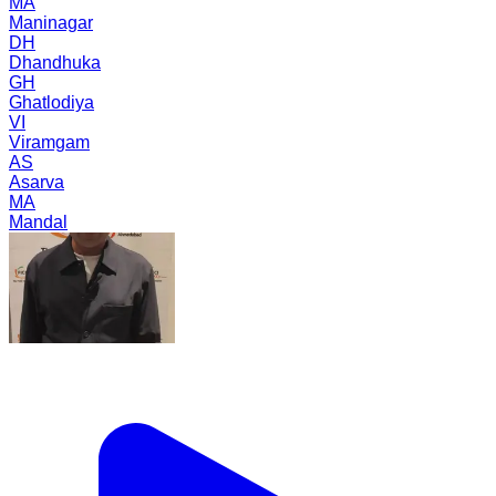
MA
Maninagar
DH
Dhandhuka
GH
Ghatlodiya
VI
Viramgam
AS
Asarva
MA
Mandal