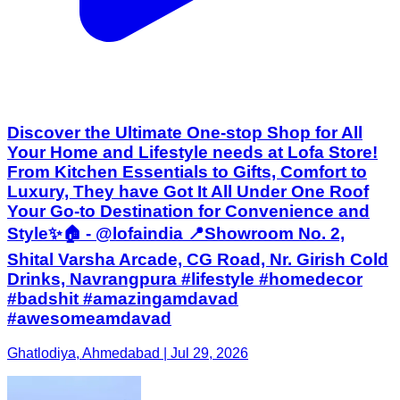
Discover the Ultimate One-stop Shop for All
Your Home and Lifestyle needs at Lofa Store!
From Kitchen Essentials to Gifts, Comfort to
Luxury, They have Got It All Under One Roof
Your Go-to Destination for Convenience and
Style✨🏠 - @lofaindia 📍Showroom No. 2,
Shital Varsha Arcade, CG Road, Nr. Girish Cold
Drinks, Navrangpura #lifestyle #homedecor
#badshit #amazingamdavad
#awesomeamdavad
Ghatlodiya, Ahmedabad | Jul 29, 2026