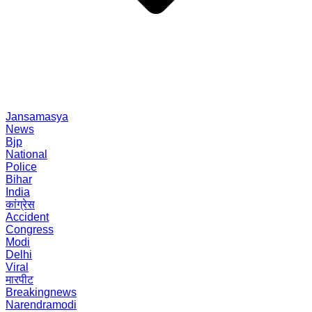
Jansamasya
News
Bjp
National
Police
Bihar
India
कांग्रेस
Accident
Congress
Modi
Delhi
Viral
मारपीट
Breakingnews
Narendramodi