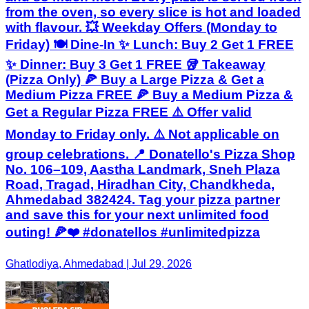
from the oven, so every slice is hot and loaded
with flavour. 💥 Weekday Offers (Monday to
Friday) 🍽️ Dine-In ✨ Lunch: Buy 2 Get 1 FREE
✨ Dinner: Buy 3 Get 1 FREE 🥡 Takeaway
(Pizza Only) 🍕 Buy a Large Pizza & Get a
Medium Pizza FREE 🍕 Buy a Medium Pizza &
Get a Regular Pizza FREE ⚠️ Offer valid
Monday to Friday only. ⚠️ Not applicable on
group celebrations. 📍 Donatello's Pizza Shop
No. 106–109, Aastha Landmark, Sneh Plaza
Road, Tragad, Hiradhan City, Chandkheda,
Ahmedabad 382424. Tag your pizza partner
and save this for your next unlimited food
outing! 🍕❤️ #donatellos #unlimitedpizza
Ghatlodiya, Ahmedabad | Jul 29, 2026