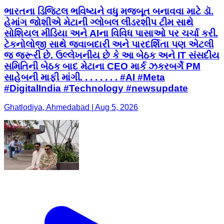
ભારતના ડિજિટલ ભવિષ્યને વધુ મજબૂત બનાવવા માટે ડૉ.
હેમાંગ જોશીએ મેટાની ગ્લોબલ લીડરશીપ ટીમ સાથે
સોશિયલ મીડિયા અને AIના વિવિધ પાસાઓ પર ચર્ચા કરી.
ટેકનોલોજી સાથે જવાબદારી અને પારદર્શિતા પણ એટલી
જ જરૂરી છે. ઉલ્લેખનીય છે કે આ બેઠક અને IT સંસદીય
સમિતિની બેઠક બાદ મેટાના CEO માર્ક ઝકરબર્ગે PM
સાહેબની માફી માંગી. . . . . . . . #AI #Meta
#DigitalIndia #Technology #newsupdate
Ghatlodiya, Ahmedabad | Aug 5, 2026