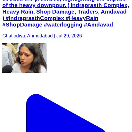
of the heavy downpour. ( Indraprasth Complex,
Heavy Rain, Shop Damage, Traders, Amdavad
) #IndraprasthComplex #HeavyRain
#ShopDamage #waterlogging #Amdavad
Ghatlodiya, Ahmedabad | Jul 29, 2026