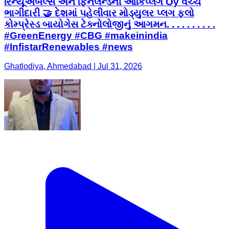
રિન્યૂએબલ્સ અને ફિનલેન્ડની આર્કિપ્લગ Oy વચ્ચે
ભાગીદારી 🤝 દેશમાં પહેલીવાર મોડ્યુલર પ્લગ ફ્લો
કોમ્પ્રેસ્ડ બાયોગેસ ટેક્નોલોજીનું આગમન. . . . . . . . . .
#GreenEnergy #CBG #makeinindia
#InfistarRenewables #news
Ghatlodiya, Ahmedabad | Jul 31, 2026