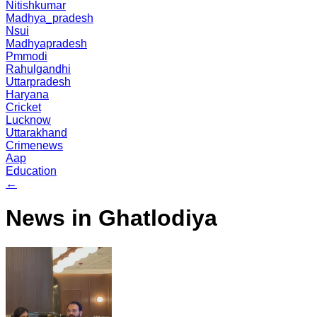
Nitishkumar
Madhya_pradesh
Nsui
Madhyapradesh
Pmmodi
Rahulgandhi
Uttarpradesh
Haryana
Cricket
Lucknow
Uttarakhand
Crimenews
Aap
Education
←
News in Ghatlodiya