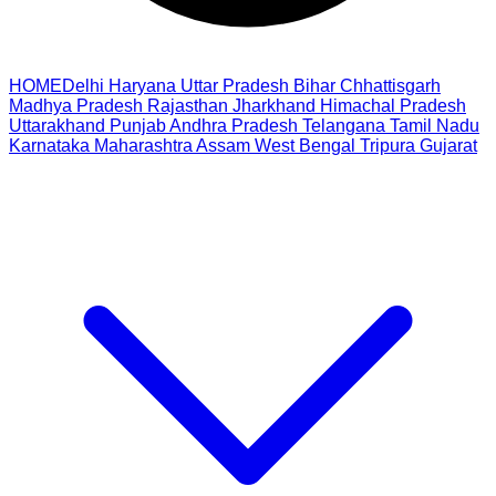
HOME
Delhi
Haryana
Uttar Pradesh
Bihar
Chhattisgarh
Madhya Pradesh
Rajasthan
Jharkhand
Himachal Pradesh
Uttarakhand
Punjab
Andhra Pradesh
Telangana
Tamil Nadu
Karnataka
Maharashtra
Assam
West Bengal
Tripura
Gujarat