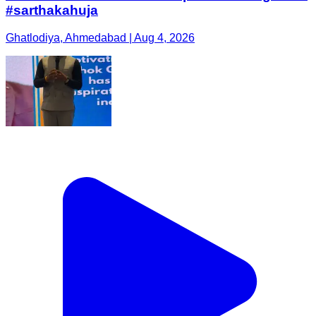
#sarthakahuja
Ghatlodiya, Ahmedabad | Aug 4, 2026