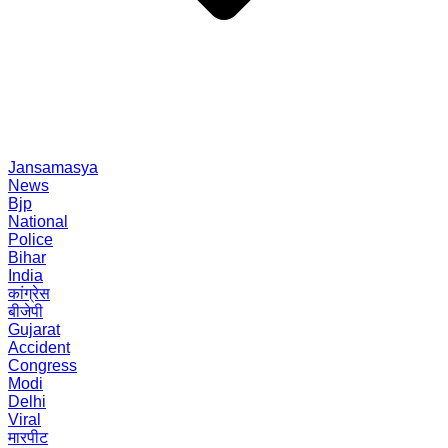
Jansamasya
News
Bjp
National
Police
Bihar
India
कांग्रेस
बीजेपी
Gujarat
Accident
Congress
Modi
Delhi
Viral
मारपीट