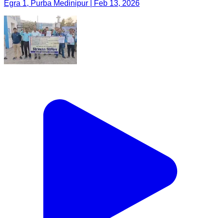
Egra 1, Purba Medinipur | Feb 13, 2026