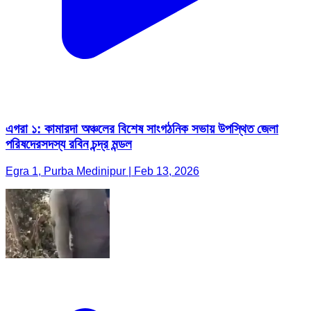
এগরা ১: কামারদা অঞ্চলের বিশেষ সাংগঠনিক সভায় উপস্থিত জেলা
পরিষদেরসদস্য রবিন চন্দ্র মন্ডল
Egra 1, Purba Medinipur | Feb 13, 2026