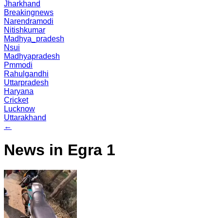
Jharkhand
Breakingnews
Narendramodi
Nitishkumar
Madhya_pradesh
Nsui
Madhyapradesh
Pmmodi
Rahulgandhi
Uttarpradesh
Haryana
Cricket
Lucknow
Uttarakhand
←
News in Egra 1