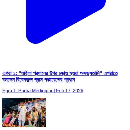
এগরা ১: "মহিলা প্রধানের উপর চড়াও হওয়া অসভ্যতামি" এগরাতে
বললেন বিবেকানন্দ গ্রাম পঞ্চায়েতের প্রধান
Egra 1, Purba Medinipur | Feb 17, 2026