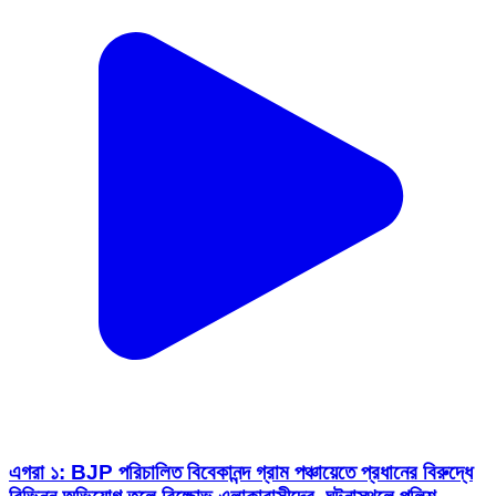
এগরা ১: BJP পরিচালিত বিবেকানন্দ গ্রাম পঞ্চায়েতে প্রধানের বিরুদ্ধে