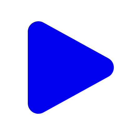
এগরা ১: "লক্ষীর ভান্ডারের অর্থ বাড়লেও মুখ্যমন্ত্রী নারীদের কোন সুরক্ষা
দিতে পারেনি" কাঁথিতে বললেন বিজেপি নেত্রী
Egra 1, Purba Medinipur | Feb 9, 2026