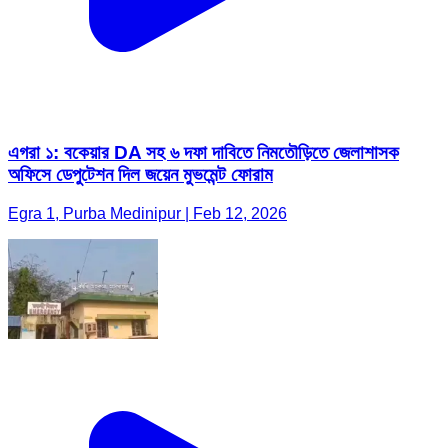
এগরা ১: বকেয়ার DA সহ ৬ দফা দাবিতে নিমতৌড়িতে জেলাশাসক
অফিসে ডেপুটেশন দিল জয়েন মুভমেন্ট ফোরাম
Egra 1, Purba Medinipur | Feb 12, 2026