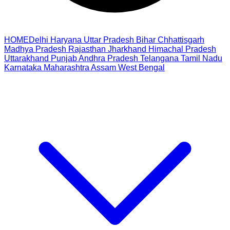
HOME
Delhi
Haryana
Uttar Pradesh
Bihar
Chhattisgarh
Madhya Pradesh
Rajasthan
Jharkhand
Himachal Pradesh
Uttarakhand
Punjab
Andhra Pradesh
Telangana
Tamil Nadu
Karnataka
Maharashtra
Assam
West Bengal