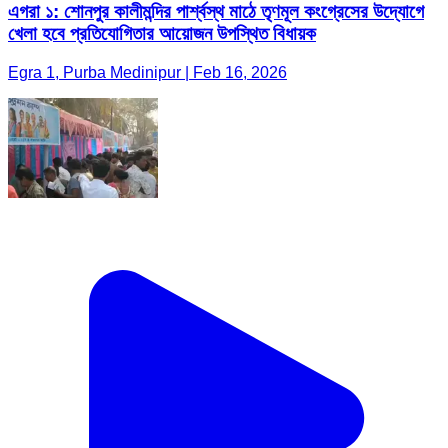
এগরা ১: শোনপুর কালীমন্দির পার্শ্বস্থ মাঠে তৃণমূল কংগ্রেসের উদ্যোগে
খেলা হবে প্রতিযোগিতার আয়োজন উপস্থিত বিধায়ক
Egra 1, Purba Medinipur | Feb 16, 2026