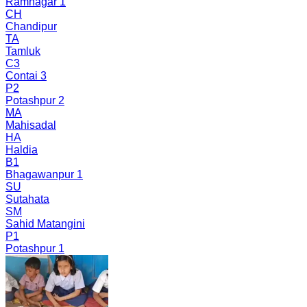
Ramnagar 1
CH
Chandipur
TA
Tamluk
C3
Contai 3
P2
Potashpur 2
MA
Mahisadal
HA
Haldia
B1
Bhagawanpur 1
SU
Sutahata
SM
Sahid Matangini
P1
Potashpur 1