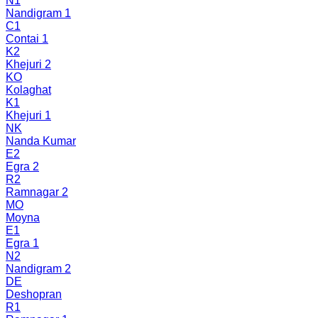
N1
Nandigram 1
C1
Contai 1
K2
Khejuri 2
KO
Kolaghat
K1
Khejuri 1
NK
Nanda Kumar
E2
Egra 2
R2
Ramnagar 2
MO
Moyna
E1
Egra 1
N2
Nandigram 2
DE
Deshopran
R1