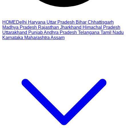
HOME
Delhi
Haryana
Uttar Pradesh
Bihar
Chhattisgarh
Madhya Pradesh
Rajasthan
Jharkhand
Himachal Pradesh
Uttarakhand
Punjab
Andhra Pradesh
Telangana
Tamil Nadu
Karnataka
Maharashtra
Assam