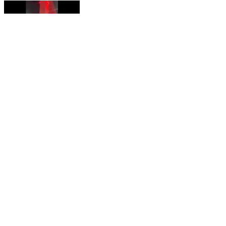
দিছপুৰ: নৱ নিৰ্মিত কুমাৰ ভাস্কৰ বৰ্মা সেতু পৰিদৰ্শন মুখ্যমন্ত্ৰী হিমন্ত বিশ্ব
শৰ্মাৰ
Dispur, Kamrup Metropolitan | Feb 11, 2026