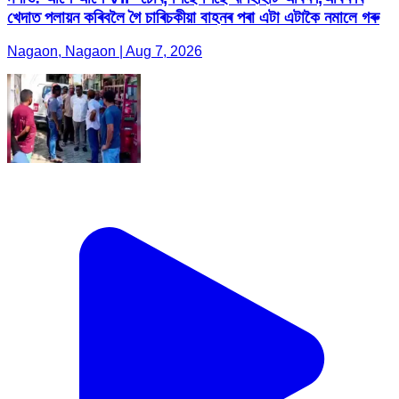
খেদাত পলায়ন কৰিবলৈ গৈ চাৰিচকীয়া বাহনৰ পৰা এটা এটাকৈ নমালে গৰু
Nagaon, Nagaon | Aug 7, 2026