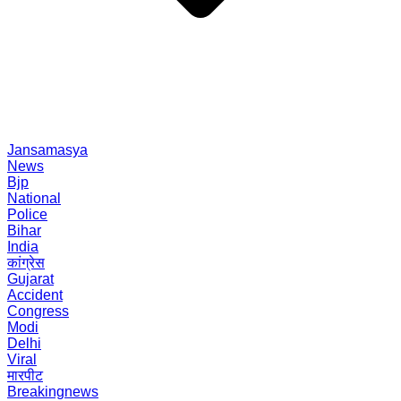
Jansamasya
News
Bjp
National
Police
Bihar
India
कांग्रेस
Gujarat
Accident
Congress
Modi
Delhi
Viral
मारपीट
Breakingnews