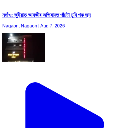
নগাঁও: জুৰীয়াত আৰক্ষীৰ অভিযানত পাঁচটা চুৰি গৰু জব্দ
Nagaon, Nagaon | Aug 7, 2026