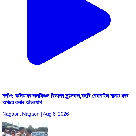
নগাঁও: কলিয়াবৰ জলসিঞ্চন বিভাগৰ লুন্ঠনৰাজ,বছৰি মেৰামতিৰ নামত ধনৰ
অপচয় কৰাৰ অভিযোগ
Nagaon, Nagaon | Aug 6, 2026