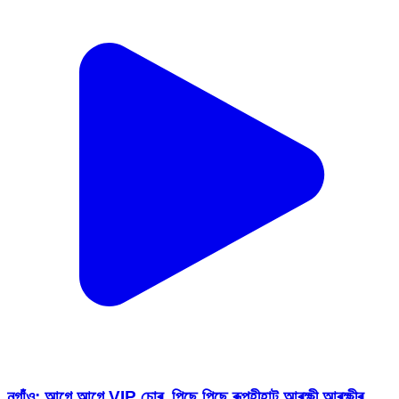
নগাঁও: আগে আগে VIP চোৰ, পিছে পিছে ৰূপহীহাট আৰক্ষী,আৰক্ষীৰ