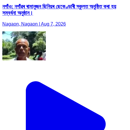
নগাঁও: নগাঁৱৰ ৰামানুজন ছিনিয়ৰ ছেকেণ্ডাৰী স্কুলত অনুষ্ঠিত কৰা হয়
সম্বৰ্ধনা অনুষ্ঠান।
Nagaon, Nagaon | Aug 7, 2026