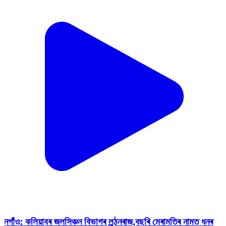
নগাঁও: কলিয়াবৰ জলসিঞ্চন বিভাগৰ লুন্ঠনৰাজ,বছৰি মেৰামতিৰ নামত ধনৰ
অপচয় কৰাৰ অভিযোগ
Nagaon, Nagaon | Aug 6, 2026