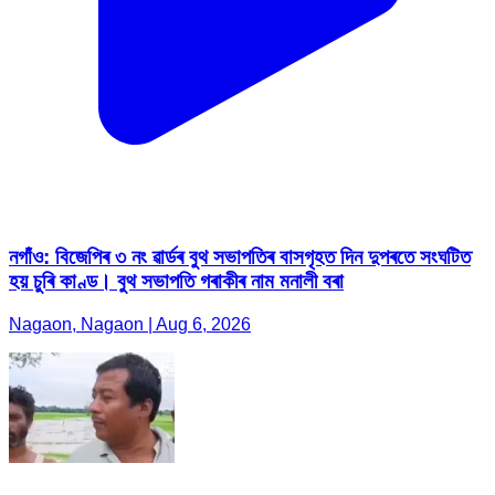
নগাঁও: বিজেপিৰ ৩ নং ৱাৰ্ডৰ বুথ সভাপতিৰ বাসগৃহত দিন দুপৰতে সংঘটিত
হয় চুৰি কাণ্ড। বুথ সভাপতি গৰাকীৰ নাম মনালী বৰা
Nagaon, Nagaon | Aug 6, 2026