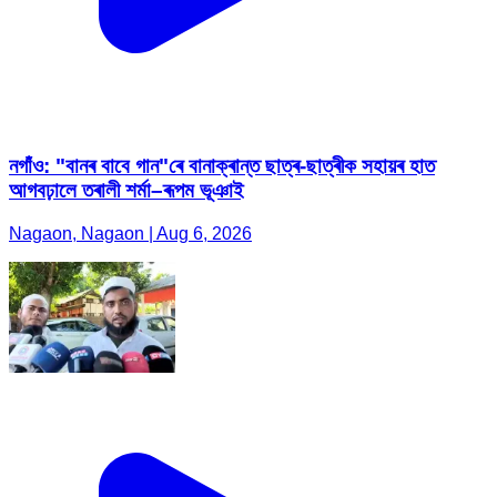
নগাঁও: "বানৰ বাবে গান"ৰে বানাক্ৰান্ত ছাত্ৰ-ছাত্ৰীক সহায়ৰ হাত
আগবঢ়ালে তৰালী শৰ্মা–ৰূপম ভূঞাই
Nagaon, Nagaon | Aug 6, 2026