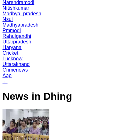
Narendramodi
Nitishkumar
Madhya_pradesh
Nsui
Madhyapradesh
Pmmodi
Rahulgandhi
Uttarpradesh
Haryana
Cricket
Lucknow
Uttarakhand
Crimenews
Aap
←
News in Dhing