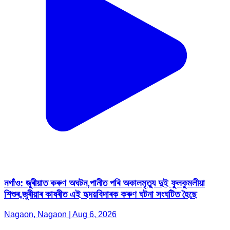
নগাঁও: জুৰীয়াত কৰুণ অঘটন,পানীত পৰি অকালমৃত্যু দুই ফুলকুমলীয়া
শিশুৰ,জুৰীয়াৰ কাষৰীত এই হৃদয়বিদাৰক কৰুণ ঘটনা সংঘটিত হৈছে
Nagaon, Nagaon | Aug 6, 2026