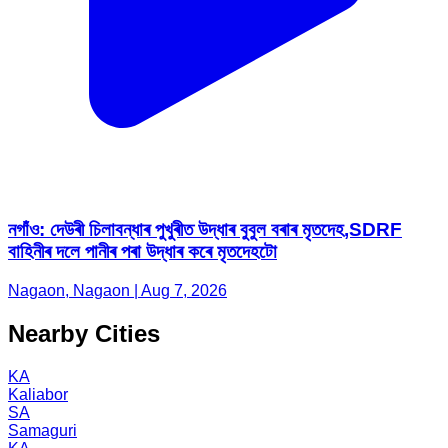
নগাঁও: দেউৰী চিলাবন্ধাৰ পুখুৰীত উদ্ধাৰ বুবুল বৰাৰ মৃতদেহ,SDRF
বাহিনীৰ দলে পানীৰ পৰা উদ্ধাৰ কৰে মৃতদেহটো
Nagaon, Nagaon | Aug 7, 2026
Nearby Cities
KA
Kaliabor
SA
Samaguri