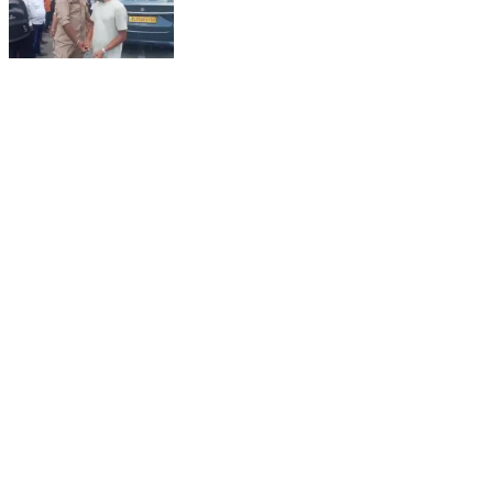
নগাঁও: নগাঁও পুৰণিগুদাম ১২৭ নং ৰাষ্ট্ৰীয় ঘাইপথত ভয়ংকৰ পথ দুৰ্ঘটনা
Nagaon, Nagaon | Aug 6, 2026