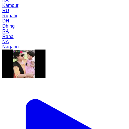
KA
Kampur
RU
Rupahi
DH
Dhing
RA
Raha
NA
Nagaon