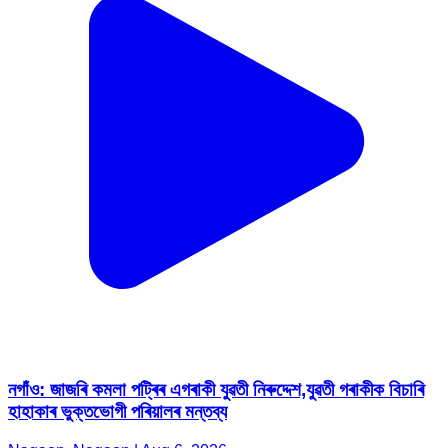
নগাঁও: জাজৰি কমলা পট্ৰিৰ এগৰাকী যুৱতী নিৰুদ্দেশ,যুৱতী গৰাকীক বিচাৰি
হাহাকাৰ ভুক্তভোগী পৰিয়ালৰ মন্তব্য