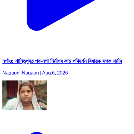
নগাঁও: শান্তিপুৰত পথ-নলা নিৰ্মাণৰ কাম পৰিদৰ্শন বিধায়ক ৰূপক শৰ্মাৰ
Nagaon, Nagaon | Aug 6, 2026