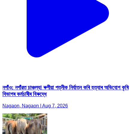
নগাঁও: নগাঁৱত চাঞ্চল্য! ৰুগীয়া পত্নীক নিৰ্যাতন কৰি হত্যাৰ অভিযোগ কৃষি
বিভাগৰ কৰ্মচাৰীৰ বিৰুদ্ধে
Nagaon, Nagaon | Aug 7, 2026