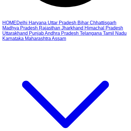
HOME
Delhi
Haryana
Uttar Pradesh
Bihar
Chhattisgarh
Madhya Pradesh
Rajasthan
Jharkhand
Himachal Pradesh
Uttarakhand
Punjab
Andhra Pradesh
Telangana
Tamil Nadu
Karnataka
Maharashtra
Assam