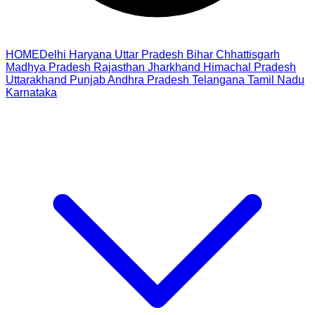
HOME
Delhi
Haryana
Uttar Pradesh
Bihar
Chhattisgarh
Madhya Pradesh
Rajasthan
Jharkhand
Himachal Pradesh
Uttarakhand
Punjab
Andhra Pradesh
Telangana
Tamil Nadu
Karnataka