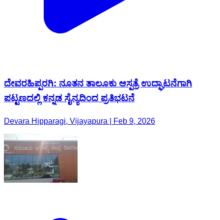
ದೇವರಹಿಪ್ಪರಗಿ: ನೂತನ ತಾಲೂಕು ಆಸ್ಪತ್ರೆ ಉದ್ಘಾಟನೆಗಾಗಿ
ಪಟ್ಟಣದಲ್ಲಿ ಕನ್ನಡ ಸೈನ್ಯದಿಂದ ಪ್ರತಿಭಟನೆ
Devara Hipparagi, Vijayapura | Feb 9, 2026