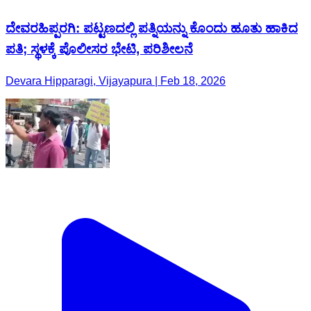
ದೇವರಹಿಪ್ಪರಗಿ: ಪಟ್ಟಣದಲ್ಲಿ ಪತ್ನಿಯನ್ನು ಕೊಂದು ಹೂತು ಹಾಕಿದ
ಪತಿ; ಸ್ಥಳಕ್ಕೆ ಪೊಲೀಸರ ಭೇಟಿ, ಪರಿಶೀಲನೆ
Devara Hipparagi, Vijayapura | Feb 18, 2026