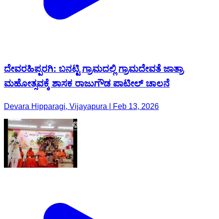
ದೇವರಹಿಪ್ಪರಗಿ: ಬನಟ್ಟಿ ಗ್ರಾಮದಲ್ಲಿ ಗ್ರಾಮದೇವತೆ ಜಾತ್ರಾ
ಮಹೋತ್ಸವಕ್ಕೆ ಶಾಸಕ ರಾಜುಗೌಡ ಪಾಟೀಲ್ ಚಾಲನೆ
Devara Hipparagi, Vijayapura | Feb 13, 2026