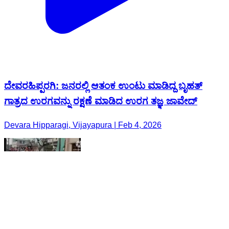
ದೇವರಹಿಪ್ಪರಗಿ: ಜನರಲ್ಲಿ ಆತಂಕ ಉಂಟು ಮಾಡಿದ್ದ ಬೃಹತ್
ಗಾತ್ರದ ಉರಗವನ್ನು ರಕ್ಷಣೆ ಮಾಡಿದ ಉರಗ ತಜ್ಞ ಜಾವೇದ್
Devara Hipparagi, Vijayapura | Feb 4, 2026