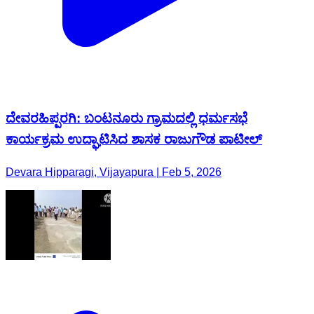
ದೇವರಹಿಪ್ಪರಗಿ: ಬಂಟನೂರು ಗ್ರಾಮದಲ್ಲಿ ಧರ್ಮಸಭೆ
ಕಾರ್ಯಕ್ರಮ ಉದ್ಘಾಟಿಸಿದ ಶಾಸಕ ರಾಜುಗೌಡ ಪಾಟೀಲ್
Devara Hipparagi, Vijayapura | Feb 5, 2026