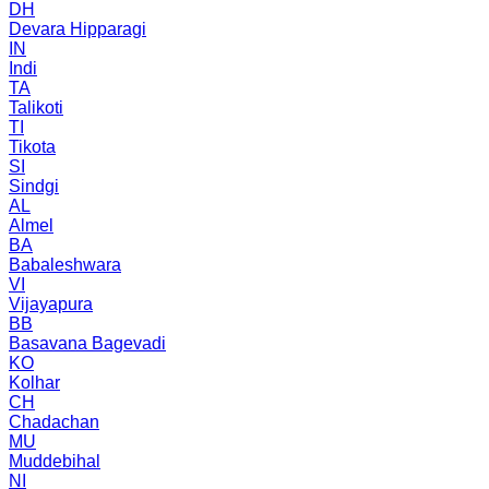
DH
Devara Hipparagi
IN
Indi
TA
Talikoti
TI
Tikota
SI
Sindgi
AL
Almel
BA
Babaleshwara
VI
Vijayapura
BB
Basavana Bagevadi
KO
Kolhar
CH
Chadachan
MU
Muddebihal
NI