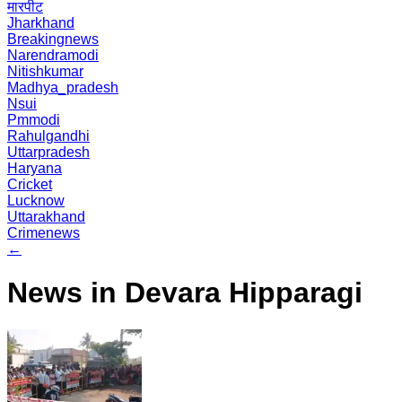
मारपीट
Jharkhand
Breakingnews
Narendramodi
Nitishkumar
Madhya_pradesh
Nsui
Pmmodi
Rahulgandhi
Uttarpradesh
Haryana
Cricket
Lucknow
Uttarakhand
Crimenews
←
News in Devara Hipparagi