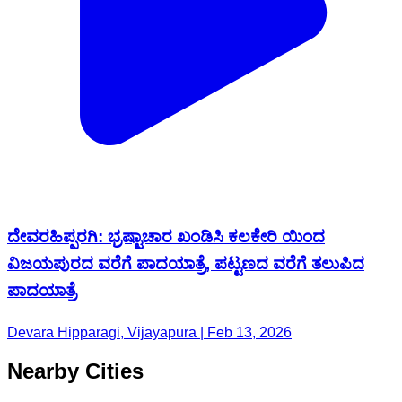
ದೇವರಹಿಪ್ಪರಗಿ: ಭ್ರಷ್ಟಾಚಾರ ಖಂಡಿಸಿ ಕಲಕೇರಿ ಯಿಂದ
ವಿಜಯಪುರದ ವರೆಗೆ ಪಾದಯಾತ್ರೆ, ಪಟ್ಟಣದ ವರೆಗೆ ತಲುಪಿದ
ಪಾದಯಾತ್ರೆ
Devara Hipparagi, Vijayapura | Feb 13, 2026
Nearby Cities