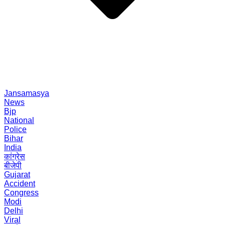
Jansamasya
News
Bjp
National
Police
Bihar
India
कांग्रेस
बीजेपी
Gujarat
Accident
Congress
Modi
Delhi
Viral