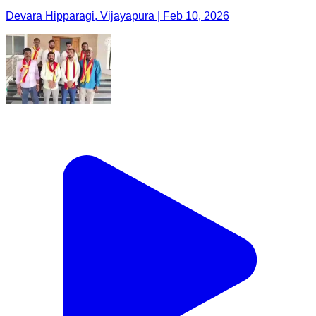
Devara Hipparagi, Vijayapura | Feb 10, 2026