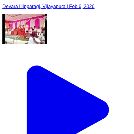
Devara Hipparagi, Vijayapura | Feb 6, 2026