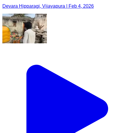
Devara Hipparagi, Vijayapura | Feb 4, 2026