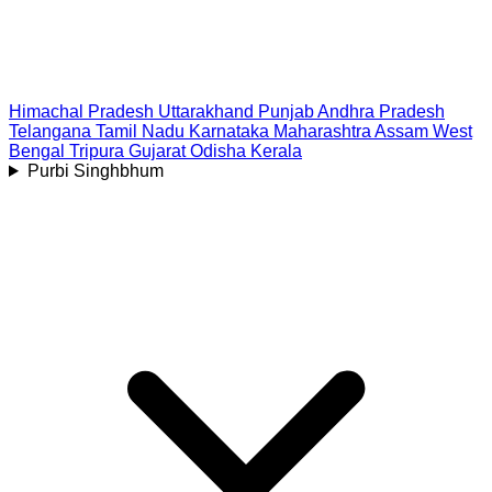
Himachal Pradesh
Uttarakhand
Punjab
Andhra Pradesh
Telangana
Tamil Nadu
Karnataka
Maharashtra
Assam
West
Bengal
Tripura
Gujarat
Odisha
Kerala
Purbi Singhbhum