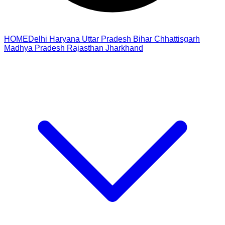
HOME
Delhi
Haryana
Uttar Pradesh
Bihar
Chhattisgarh
Madhya Pradesh
Rajasthan
Jharkhand