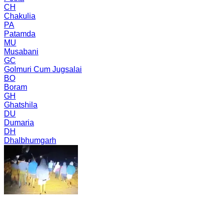
CH
Chakulia
PA
Patamda
MU
Musabani
GC
Golmuri Cum Jugsalai
BO
Boram
GH
Ghatshila
DU
Dumaria
DH
Dhalbhumgarh