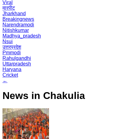
Viral
मारपीट
Jharkhand
Breakingnews
Narendramodi
Nitishkumar
Madhya_pradesh
Nsui
उत्तरप्रदेश
Pmmodi
Rahulgandhi
Uttarpradesh
Haryana
Cricket
←
News in Chakulia