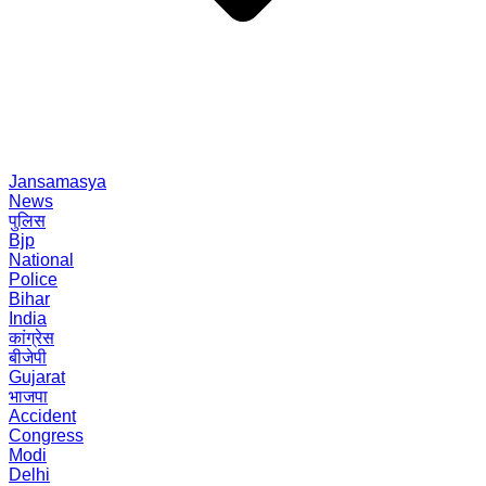
Jansamasya
News
पुलिस
Bjp
National
Police
Bihar
India
कांग्रेस
बीजेपी
Gujarat
भाजपा
Accident
Congress
Modi
Delhi