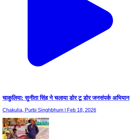
चाकुलिया: सुनीता सिंह ने चलाया डोर टू डोर जनसंपर्क अभियान
Chakulia, Purbi Singhbhum | Feb 18, 2026