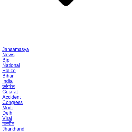
Jansamasya
News
Bjp
National
Police
Bihar
India
कांग्रेस
Gujarat
Accident
Congress
Modi
Delhi
Viral
मारपीट
Jharkhand