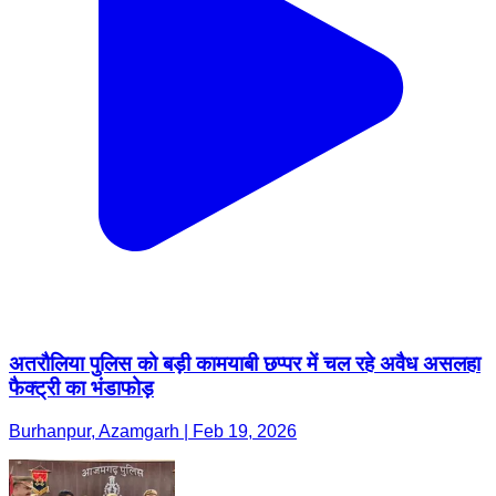
अतरौलिया पुलिस को बड़ी कामयाबी छप्पर में चल रहे अवैध असलहा
फैक्ट्री का भंडाफोड़
Burhanpur, Azamgarh | Feb 19, 2026