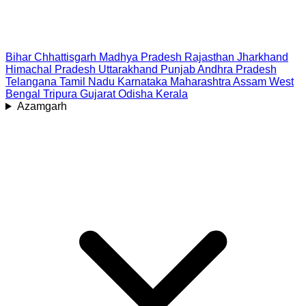
Bihar
Chhattisgarh
Madhya Pradesh
Rajasthan
Jharkhand
Himachal Pradesh
Uttarakhand
Punjab
Andhra Pradesh
Telangana
Tamil Nadu
Karnataka
Maharashtra
Assam
West
Bengal
Tripura
Gujarat
Odisha
Kerala
Azamgarh