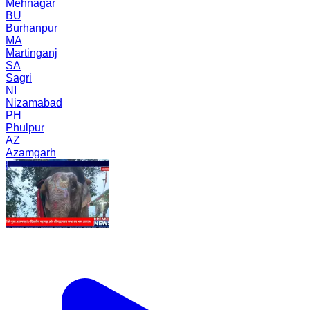
Mehnagar
BU
Burhanpur
MA
Martinganj
SA
Sagri
NI
Nizamabad
PH
Phulpur
AZ
Azamgarh