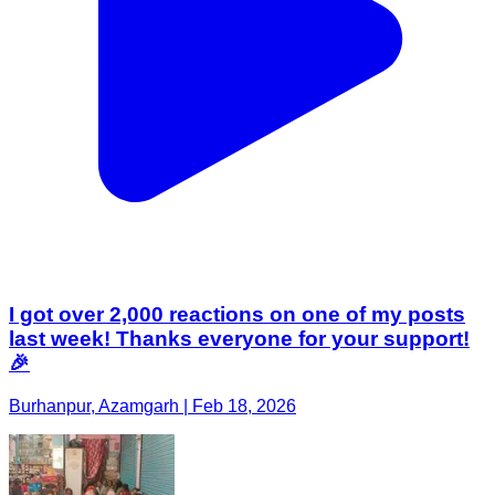
I got over 2,000 reactions on one of my posts
last week! Thanks everyone for your support!
🎉
Burhanpur, Azamgarh | Feb 18, 2026