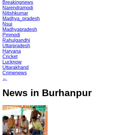
Breakingnews
Narendramodi
Nitishkumar
Madhya_pradesh
Nsui
Madhyapradesh
Pmmodi
Rahulgandhi
Uttarpradesh
Haryana
Cricket
Lucknow
Uttarakhand
Crimenews
←
News in Burhanpur