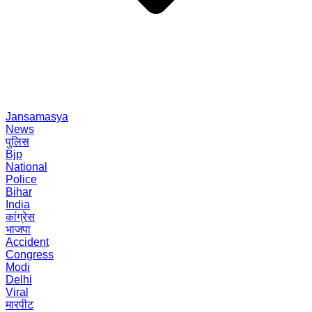
Jansamasya
News
पुलिस
Bjp
National
Police
Bihar
India
कांग्रेस
भाजपा
Accident
Congress
Modi
Delhi
Viral
मारपीट