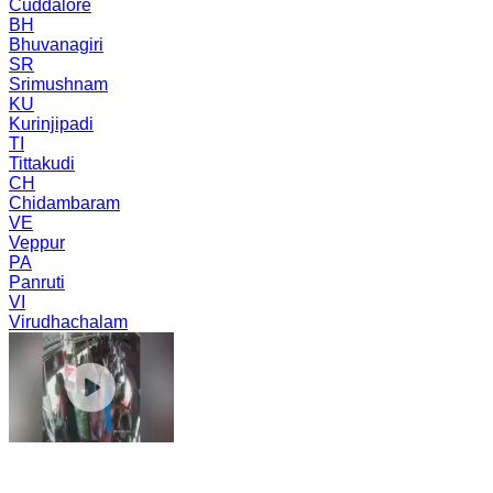
Cuddalore
BH
Bhuvanagiri
SR
Srimushnam
KU
Kurinjipadi
TI
Tittakudi
CH
Chidambaram
VE
Veppur
PA
Panruti
VI
Virudhachalam