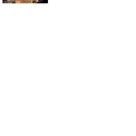
புவனகிரி: புவனகிரியில் ராகவேந்திரர் பிறந்த பூர்வ
புண்ணிய ஜென்ம ஸ்தலத்தில் 38 வது ஆராதனை விழா
விமர்சையாக நடைபெற்றது
Bhuvanagiri, Cuddalore | Aug 11, 2025