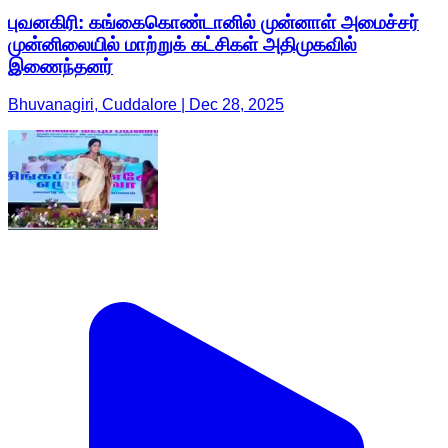
புவனகிரி: கங்கைகொண்டானில் முன்னாள் அமைச்சர்
முன்னிலையில் மாற்றுக் கட்சிகள் அதிமுகவில்
இணைந்தனர்
Bhuvanagiri, Cuddalore | Dec 28, 2025