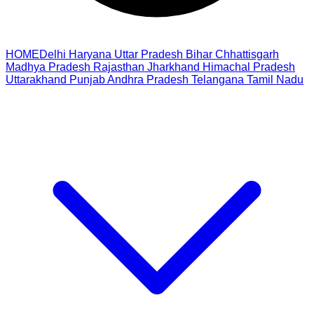
HOME
Delhi
Haryana
Uttar Pradesh
Bihar
Chhattisgarh
Madhya Pradesh
Rajasthan
Jharkhand
Himachal Pradesh
Uttarakhand
Punjab
Andhra Pradesh
Telangana
Tamil Nadu