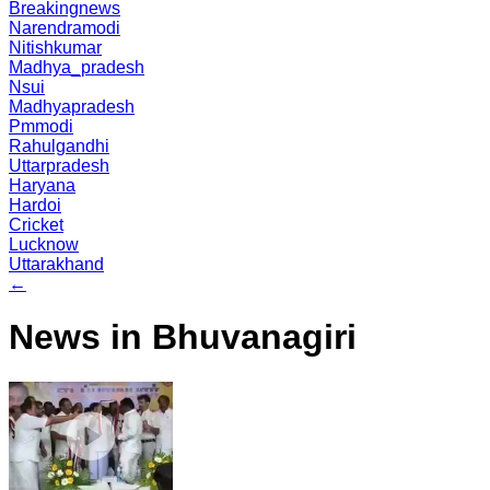
Breakingnews
Narendramodi
Nitishkumar
Madhya_pradesh
Nsui
Madhyapradesh
Pmmodi
Rahulgandhi
Uttarpradesh
Haryana
Hardoi
Cricket
Lucknow
Uttarakhand
←
News in Bhuvanagiri