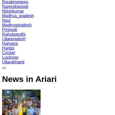
Breakingnews
Narendramodi
Nitishkumar
Madhya_pradesh
Nsui
Madhyapradesh
Pmmodi
Rahulgandhi
Uttarpradesh
Haryana
Hardoi
Cricket
Lucknow
Uttarakhand
←
News in Ariari