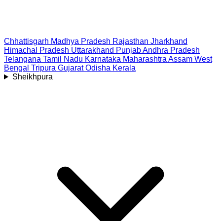
Chhattisgarh
Madhya Pradesh
Rajasthan
Jharkhand
Himachal Pradesh
Uttarakhand
Punjab
Andhra Pradesh
Telangana
Tamil Nadu
Karnataka
Maharashtra
Assam
West
Bengal
Tripura
Gujarat
Odisha
Kerala
Sheikhpura