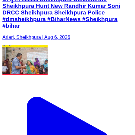
Sheikhpura Hunt New Randhir Kumar Soni
DRCC Sheikhpura Sheikhpura Police
#dmsheikhpura #BiharNews #Sheikhpura
#bihar
Ariari, Sheikhpura | Aug 6, 2026