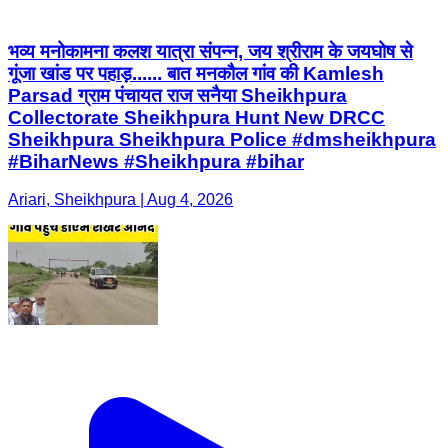
Collectorate Sheikhpura Hunt New DRCC
Sheikhpura Sheikhpura Police #dmsheikhpura
#BiharNews #Sheikhpura #bihar
Ariari, Sheikhpura | Aug 4, 2026