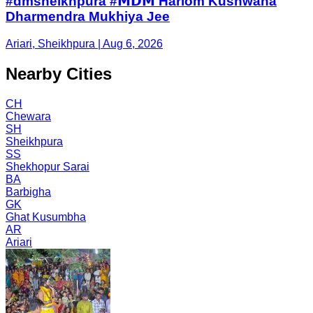
#dmsheikhpura #𝗠𝗗𝗠 Hariom Kushwaha
Dharmendra Mukhiya Jee
Ariari, Sheikhpura | Aug 6, 2026
Nearby Cities
CH
Chewara
SH
Sheikhpura
SS
Shekhopur Sarai
BA
Barbigha
GK
Ghat Kusumbha
AR
Ariari