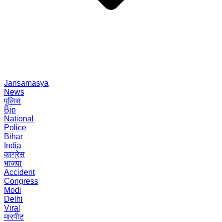
Jansamasya
News
पुलिस
Bjp
National
Police
Bihar
India
कांग्रेस
भाजपा
Accident
Congress
Modi
Delhi
Viral
मारपीट