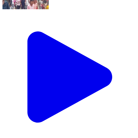
भव्य मनोकामना कलश यात्रा संपन्न, जय श्रीराम के जयघोष से
गूंजा खांड पर पहाड़...... बात मनकौल गांव की Kamlesh
Parsad ग्राम पंचायत राज सनैया Sheikhpura