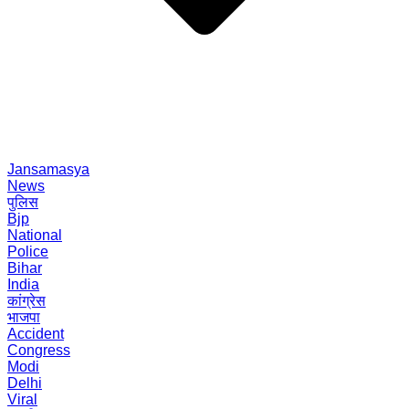
Jansamasya
News
पुलिस
Bjp
National
Police
Bihar
India
कांग्रेस
भाजपा
Accident
Congress
Modi
Delhi
Viral