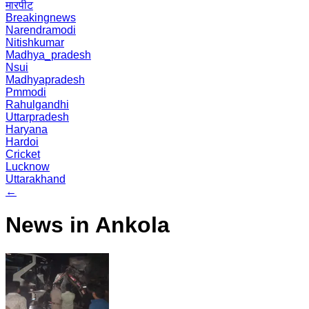
मारपीट
Breakingnews
Narendramodi
Nitishkumar
Madhya_pradesh
Nsui
Madhyapradesh
Pmmodi
Rahulgandhi
Uttarpradesh
Haryana
Hardoi
Cricket
Lucknow
Uttarakhand
←
News in Ankola