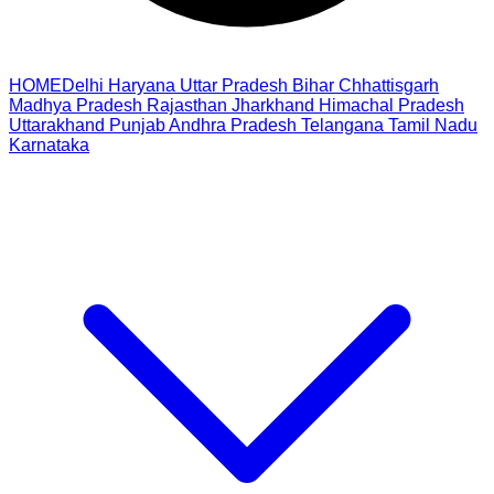
HOME
Delhi
Haryana
Uttar Pradesh
Bihar
Chhattisgarh
Madhya Pradesh
Rajasthan
Jharkhand
Himachal Pradesh
Uttarakhand
Punjab
Andhra Pradesh
Telangana
Tamil Nadu
Karnataka