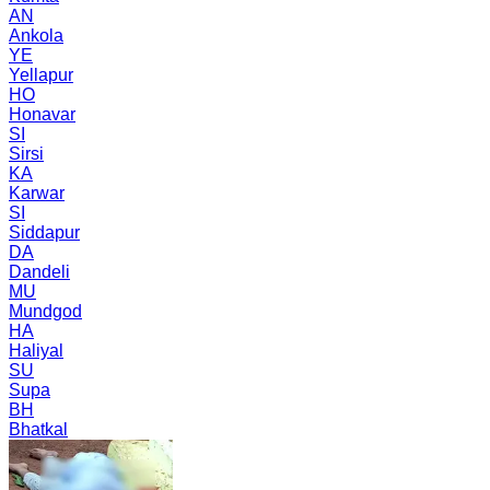
AN
Ankola
YE
Yellapur
HO
Honavar
SI
Sirsi
KA
Karwar
SI
Siddapur
DA
Dandeli
MU
Mundgod
HA
Haliyal
SU
Supa
BH
Bhatkal