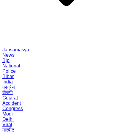
Jansamasya
News
Bjp
National
Police
Bihar
India
कांग्रेस
बीजेपी
Gujarat
Accident
Congress
Modi
Delhi
Viral
मारपीट