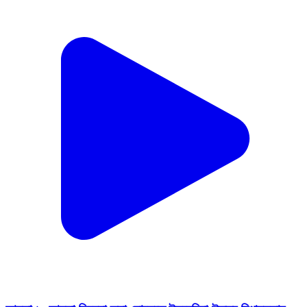
আমতা ১: আমতা সিনেমা তলা মোড়েতে উলবেরিয়া উত্তর বিধানসভার
এক নম্বর মন্ডল বিজেপির পক্ষ থেকে অনুষ্ঠিত হলো পরিবর্তন সংকল্প সভা।
Amta 1, Howrah | Jan 16, 2026