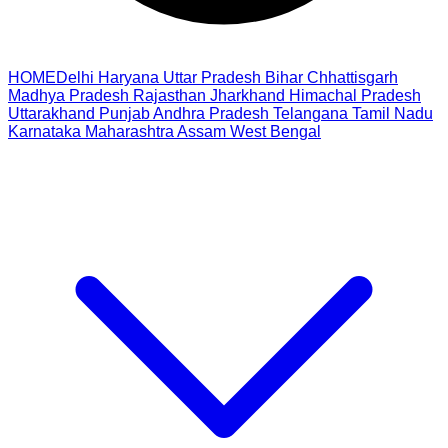
HOME
Delhi
Haryana
Uttar Pradesh
Bihar
Chhattisgarh
Madhya Pradesh
Rajasthan
Jharkhand
Himachal Pradesh
Uttarakhand
Punjab
Andhra Pradesh
Telangana
Tamil Nadu
Karnataka
Maharashtra
Assam
West Bengal