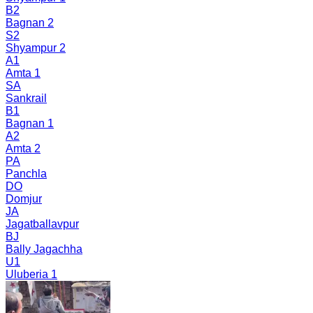
B2
Bagnan 2
S2
Shyampur 2
A1
Amta 1
SA
Sankrail
B1
Bagnan 1
A2
Amta 2
PA
Panchla
DO
Domjur
JA
Jagatballavpur
BJ
Bally Jagachha
U1
Uluberia 1