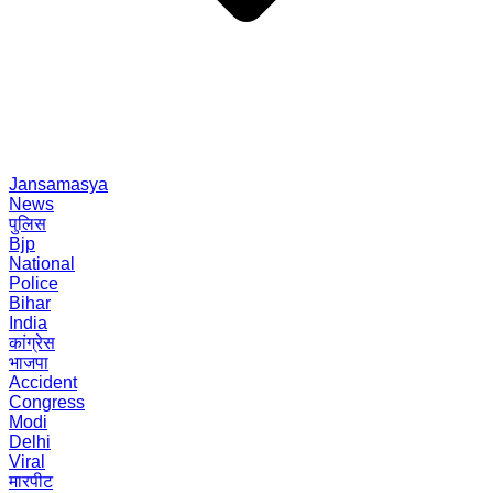
Jansamasya
News
पुलिस
Bjp
National
Police
Bihar
India
कांग्रेस
भाजपा
Accident
Congress
Modi
Delhi
Viral
मारपीट