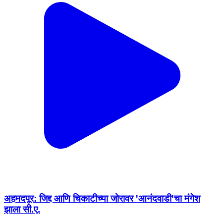
अहमदपूर: जिद्द आणि चिकाटीच्या जोरावर 'आनंदवाडी'चा मंगेश
झाला सी.ए.