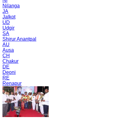
NI
Nilanga
JA
Jalkot
UD
Udgir
SA
Shirur Anantpal
AU
Ausa
CH
Chakur
DE
Deoni
RE
Renapur