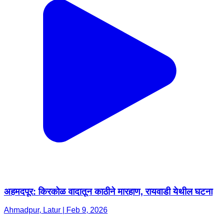
अहमदपूर: किरकोळ वादातून काठीने मारहाण, रायवाडी येथील घटना
Ahmadpur, Latur | Feb 9, 2026