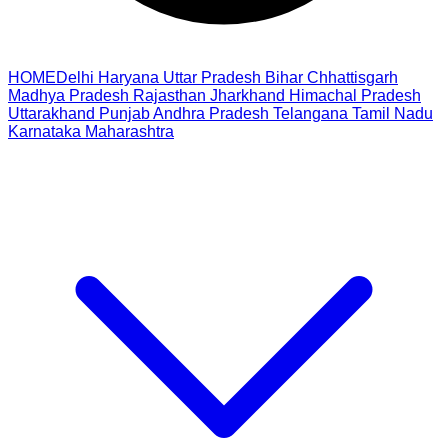
HOME
Delhi
Haryana
Uttar Pradesh
Bihar
Chhattisgarh
Madhya Pradesh
Rajasthan
Jharkhand
Himachal Pradesh
Uttarakhand
Punjab
Andhra Pradesh
Telangana
Tamil Nadu
Karnataka
Maharashtra