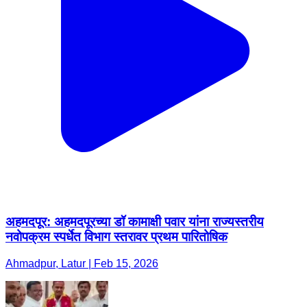
अहमदपूर: अहमदपूरच्या डॉ कामाक्षी पवार यांना राज्यस्तरीय
नवोपक्रम स्पर्धेत विभाग स्तरावर प्रथम पारितोषिक
Ahmadpur, Latur | Feb 15, 2026