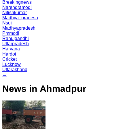
Breakingnews
Narendramodi
Nitishkumar
Madhya_pradesh
Nsui
Madhyapradesh
Pmmodi
Rahulgandhi
Uttarpradesh
Haryana
Hardoi
Cricket
Lucknow
Uttarakhand
←
News in Ahmadpur