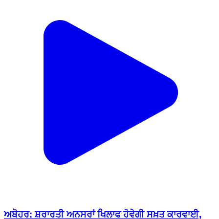
ਅਬੋਹਰ: ਸ਼ਰਾਰਤੀ ਅਨਸਰਾਂ ਖਿਲਾਫ ਹੋਵੇਗੀ ਸਖ਼ਤ ਕਾਰਵਾਈ,