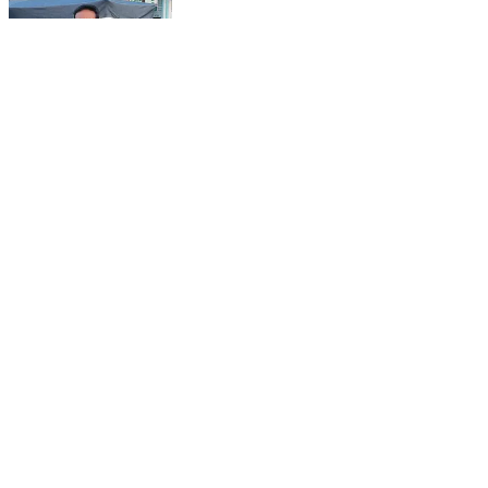
E scooty ਤੇ 10000 ਦਾ ਡਿਸਕਾਉਂਟ, 5000 ਦੀ ਅਸੈਸਰੀ
Free 79865-96241 ADVANCE FARMER'S HUB
(AFH)4 Deals in E-Scooty, E-Riks...
Abohar, Fazilka | Feb 19, 2026