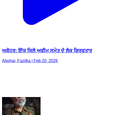
ਅਬੋਹਰ: ਇੱਕ ਕਿਲੋ ਅਫੀਮ ਸਮੇਤ ਦੋ ਲੋਕ ਗਿਰਫਤਾਰ
Abohar, Fazilka | Feb 20, 2026