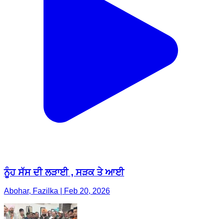
ਨੂੰਹ ਸੱਸ ਦੀ ਲੜਾਈ , ਸੜਕ ਤੇ ਆਈ
Abohar, Fazilka | Feb 20, 2026