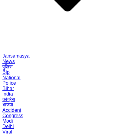
Jansamasya
News
पुलिस
Bjp
National
Police
Bihar
India
कांग्रेस
भाजपा
Accident
Congress
Modi
Delhi
Viral