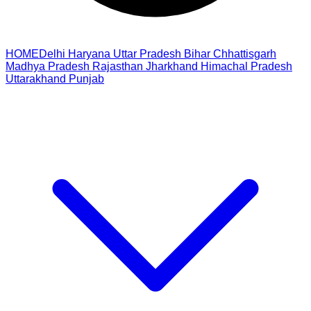
HOME
Delhi
Haryana
Uttar Pradesh
Bihar
Chhattisgarh
Madhya Pradesh
Rajasthan
Jharkhand
Himachal Pradesh
Uttarakhand
Punjab