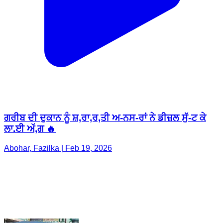
ਗਰੀਬ ਦੀ ਦੁਕਾਨ ਨੂੰ ਸ਼,ਰਾ,ਰ,ਤੀ ਅ-ਨਸ-ਰਾਂ ਨੇ ਡੀਜ਼ਲ ਸੁੱ-ਟ ਕੇ
ਲਾ.ਈ ਅੱ,ਗ 🔥
Abohar, Fazilka | Feb 19, 2026