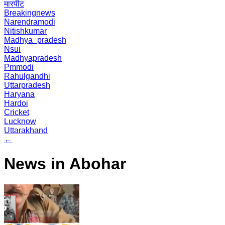
मारपीट
Breakingnews
Narendramodi
Nitishkumar
Madhya_pradesh
Nsui
Madhyapradesh
Pmmodi
Rahulgandhi
Uttarpradesh
Haryana
Hardoi
Cricket
Lucknow
Uttarakhand
←
News in Abohar