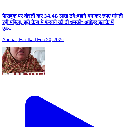
फेसबुक पर दोस्ती कर 34.46 लाख ठगे:बहाने बनाकर रुपए मांगती
रही महिला, झूठे केस में फंसाने की दी धमकी* अबोहर इलाके में
एक...
Abohar, Fazilka | Feb 20, 2026