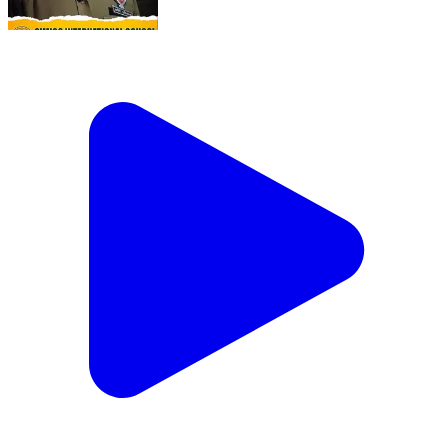
ਪੰਜਾਬ ਸਰਕਾਰ ਨੇ ਜਾਰੀ ਕੀਤਾ ਐਂਟੀ ਗੈਂ.ਗ/ਸਟ.ਰ ਨੰਬਰ
Abohar, Fazilka | Feb 19, 2026