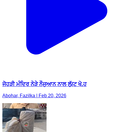
ਜੋਹੜੀ ਮੰਦਿਰ ਨੇੜੇ ਨੌਜੁਆਨ ਨਾਲ ਲੁੱ/ਟ ਖੋ.ਹ
Abohar, Fazilka | Feb 20, 2026