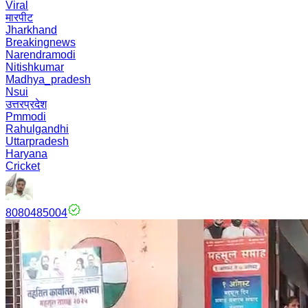
Viral
मारपीट
Jharkhand
Breakingnews
Narendramodi
Nitishkumar
Madhya_pradesh
Nsui
उत्तरप्रदेश
Pmmodi
Rahulgandhi
Uttarpradesh
Haryana
Cricket
8080485004