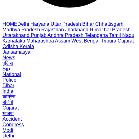
HOME
Delhi
Haryana
Uttar Pradesh
Bihar
Chhattisgarh
Madhya Pradesh
Rajasthan
Jharkhand
Himachal Pradesh
Uttarakhand
Punjab
Andhra Pradesh
Telangana
Tamil Nadu
Karnataka
Maharashtra
Assam
West Bengal
Tripura
Gujarat
Odisha
Kerala
Jansamasya
News
पुलिस
Bjp
National
Police
Bihar
India
कांग्रेस
बीजेपी
Gujarat
भाजपा
Accident
Congress
Modi
Delhi