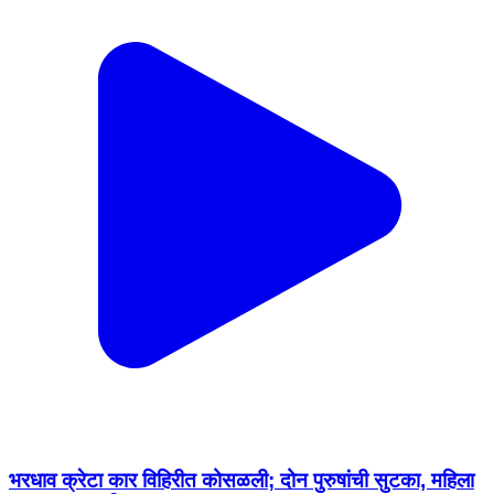
भरधाव क्रेटा कार विहिरीत कोसळली; दोन पुरुषांची सुटका, महिला