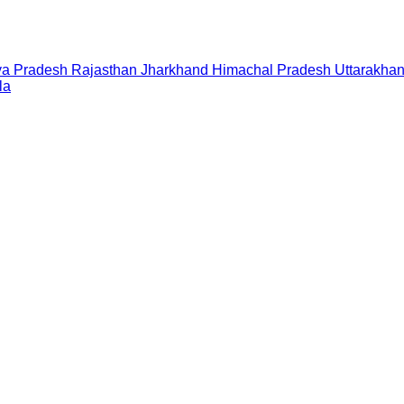
a Pradesh
Rajasthan
Jharkhand
Himachal Pradesh
Uttarakha
la