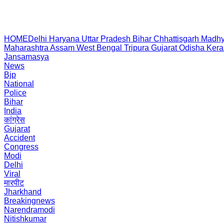
HOME
Delhi
Haryana
Uttar Pradesh
Bihar
Chhattisgarh
Madhy
Maharashtra
Assam
West Bengal
Tripura
Gujarat
Odisha
Kera
Jansamasya
News
Bjp
National
Police
Bihar
India
कांग्रेस
Gujarat
Accident
Congress
Modi
Delhi
Viral
मारपीट
Jharkhand
Breakingnews
Narendramodi
Nitishkumar