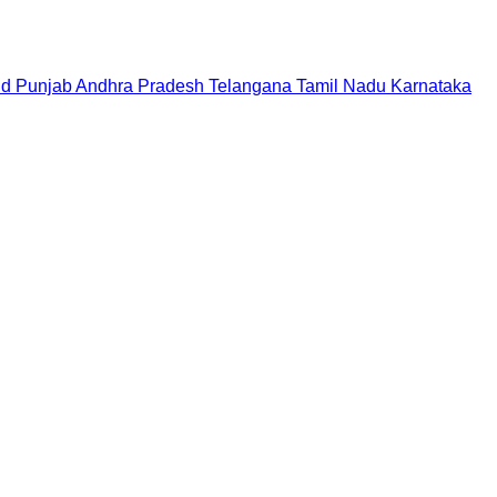
nd
Punjab
Andhra Pradesh
Telangana
Tamil Nadu
Karnataka