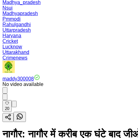
Madhya_pradesh
Nsui
Madhyapradesh
Pmmodi
Rahulgandhi
Uttarpradesh
Haryana
Cricket
Lucknow
Uttarakhand
Crimenews
maddy300008
No video available
20
नागौर: नागौर में करीब एक घंटे बाद जीओ