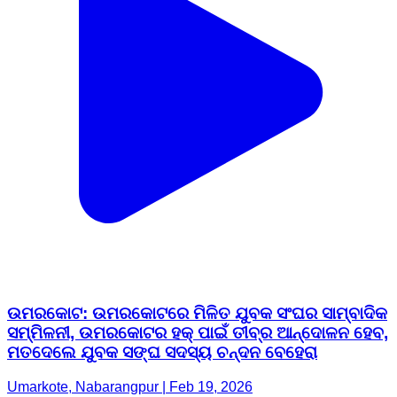
ଉମରକୋଟ: ଉମରକୋଟରେ ମିଳିତ ଯୁବକ ସଂଘର ସାମ୍ବାଦିକ
ସମ୍ମିଳନୀ, ଉମରକୋଟର ହକ୍ ପାଇଁ ତୀବ୍ର ଆନ୍ଦୋଳନ ହେବ,
ମତଦେଲେ ଯୁବକ ସଙ୍ଘ ସଦସ୍ୟ ଚନ୍ଦନ ବେହେରା
Umarkote, Nabarangpur | Feb 19, 2026