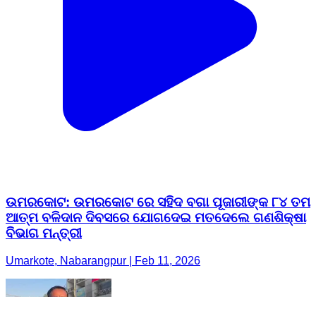
ଉମରକୋଟ: ଉମରକୋଟ ରେ ସହିଦ ବଗା ପୂଜାରୀଙ୍କ ୮୪ ତମ
ଆତ୍ମ ବଳିଦାନ ଦିବସରେ ଯୋଗଦେଇ ମତଦେଲେ ଗଣଶିକ୍ଷା
ବିଭାଗ ମନ୍ତ୍ରୀ
Umarkote, Nabarangpur | Feb 11, 2026