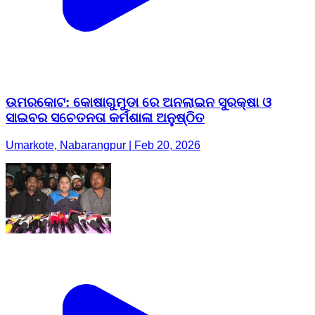
ଉମରକୋଟ: କୋଷାଗୁମୁଡା ରେ ଅନଲାଇନ ସୁରକ୍ଷା ଓ
ସାଇବର ସଚେତନତା କର୍ମଶାଳା ଅନୁଷ୍ଠିତ
Umarkote, Nabarangpur | Feb 20, 2026