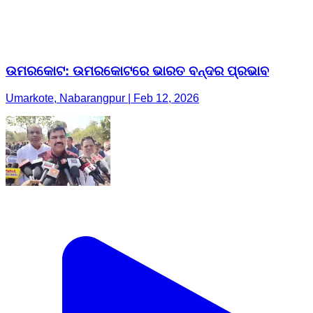
ଉମରକୋଟ: ଉମରକୋଟରେ ଭାରତ ବନ୍ଦର ପ୍ରଭାବ
Umarkote, Nabarangpur | Feb 12, 2026