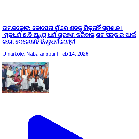
ଉମରକୋଟ: କୋପେନା ଗାଁରେ ଶବକୁ ମିଳୁନାହିଁ ସ୍ମଶାନ।
ମୂଳଧର୍ମ ଛାଡି ଅନ୍ୟ ଧର୍ମ ଗ୍ରହଣ କରିବାରୁ ଶବ ସତ୍କାର ପାଇଁ
ଜାଗା ଦେଲେନାହିଁ ହିନ୍ଦୁଧର୍ମାଲମ୍ବୀ
Umarkote, Nabarangpur | Feb 14, 2026