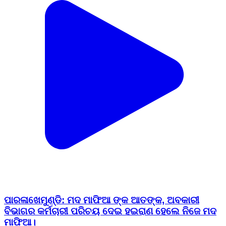
ପାରଳାଖେମୁଣ୍ଡି: ମଦ ମାଫିଆ ଙ୍କ ଆତଙ୍କ, ଅବକାରୀ
ବିଭାଗର କର୍ମଚାରୀ ପରିଚୟ ଦେଇ ହଇରାଣ ହେଲେ ନିଜେ ମଦ
ମାଫିଆ।