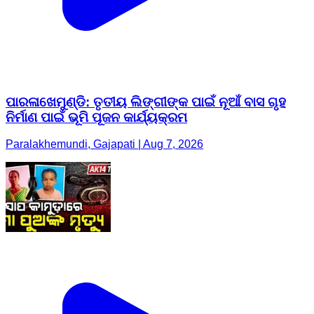
ପାରଳାଖେମୁଣ୍ଡି: ତୃତୀୟ ଲିଙ୍ଗୀଙ୍କ ପାଇଁ ନୂଆଁ ବାସ ଗୃହ
ନିର୍ମାଣ ପାଇଁ ଭୂମି ପୂଜନ କାର୍ଯ୍ୟକ୍ରମ
Paralakhemundi, Gajapati | Aug 7, 2026