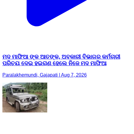
ମଦ ମାଫିଆ ଙ୍କ ଆତଙ୍କ, ଅବକାରୀ ବିଭାଗର କର୍ମଚାରୀ
ପରିଚୟ ଦେଇ ହଇରାଣ ହେଲେ ନିଜେ ମଦ ମାଫିଆ
Paralakhemundi, Gajapati | Aug 7, 2026