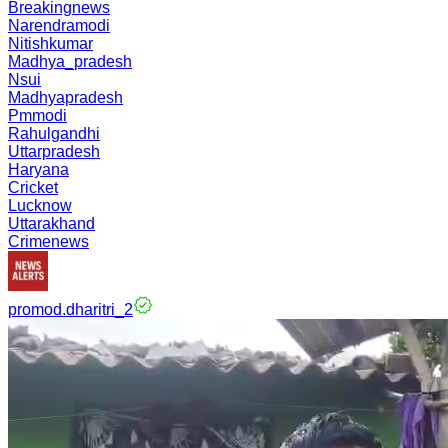
Breakingnews
Narendramodi
Nitishkumar
Madhya_pradesh
Nsui
Madhyapradesh
Pmmodi
Rahulgandhi
Uttarpradesh
Haryana
Cricket
Lucknow
Uttarakhand
Crimenews
promod.dharitri_2