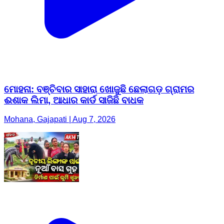
ମୋହନା: ବଞ୍ଚିବାର ସାହାରା ଖୋଜୁଛି ଛେଲାଗଡ଼ ଗ୍ରାମର
ଈଶାକ ଲିମା, ଆଧାର କାର୍ଡ ସାଜିଛି ବାଧକ
Mohana, Gajapati | Aug 7, 2026