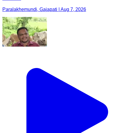
Paralakhemundi, Gajapati | Aug 7, 2026