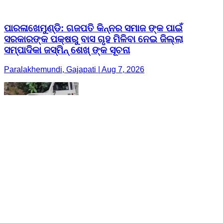
ପାରଳାଖେମୁଣ୍ଡି: ଗଜପତି କିନ୍ନର ସମାଜ ଙ୍କ ପାଇଁ
ସରକାରଙ୍କ ପକ୍ଷରୁ ବାସ ଗୃହ ମିଳିବା ନେଇ ଜିଲ୍ଲା
ସମ୍ପାଦିକା ଜସ୍ମିନ୍ ଶେଖ୍ ଙ୍କ ସୂଚନା
Paralakhemundi, Gajapati | Aug 7, 2026