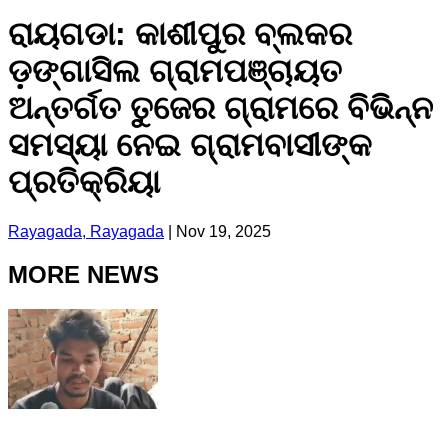
ରାୟଗଡା: କାଶୀପୁର ବ୍ଲକର
ଡ଼ଙ୍ଗାସିଲ ଗ୍ରାମପଞ୍ଚାୟତ
ଅନ୍ତର୍ଗତ ତୁଜେର ଗ୍ରାମରେ ବିଭିନ୍ନ
ସମସ୍ୟା ନେଇ ଗ୍ରାମବାସୀଙ୍କ
ପ୍ରତିକ୍ରିୟା
Rayagada, Rayagada
|
Nov 19, 2025
MORE NEWS