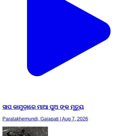
ସାପ କାମୁଡ଼ାରେ ମାଆ ପୁଅ ଙ୍କ ମୃତ୍ୟୁ
Paralakhemundi, Gajapati | Aug 7, 2026