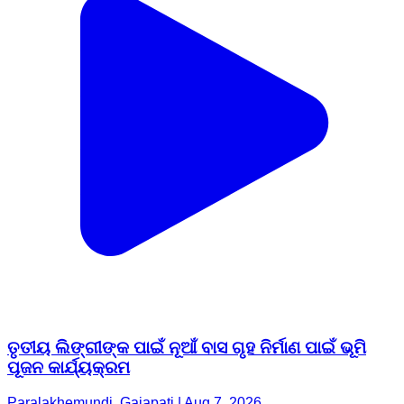
ତୃତୀୟ ଲିଙ୍ଗୀଙ୍କ ପାଇଁ ନୂଆଁ ବାସ ଗୃହ ନିର୍ମାଣ ପାଇଁ ଭୂମି
ପୂଜନ କାର୍ଯ୍ୟକ୍ରମ
Paralakhemundi, Gajapati | Aug 7, 2026