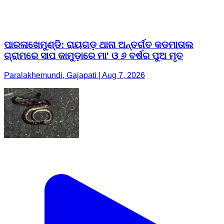
ପାରଳାଖେମୁଣ୍ଡି: ରାୟଗଡ଼ ଥାନା ଅନ୍ତର୍ଗତ କଡମାତାଲ
ଗ୍ରାମରେ ସାପ କାମୁଡ଼ାରେ ମା' ଓ ୬ ବର୍ଷର ପୁଅ ମୃତ
Paralakhemundi, Gajapati | Aug 7, 2026