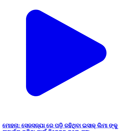
ମୋହନା: ସେଜସଜ୍ୟା ରେ ପଡ଼ି ରହିଥିବା ଇସାକ୍ ଲିମା ଙ୍କୁ