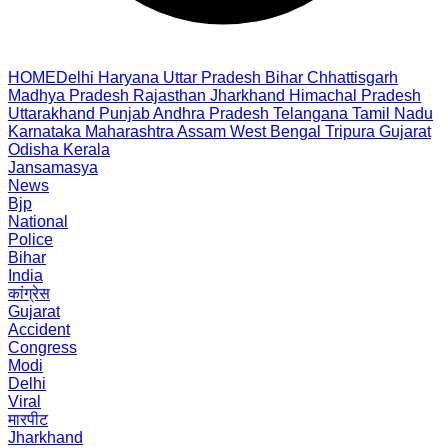
HOME
Delhi
Haryana
Uttar Pradesh
Bihar
Chhattisgarh
Madhya Pradesh
Rajasthan
Jharkhand
Himachal Pradesh
Uttarakhand
Punjab
Andhra Pradesh
Telangana
Tamil Nadu
Karnataka
Maharashtra
Assam
West Bengal
Tripura
Gujarat
Odisha
Kerala
Jansamasya
News
Bjp
National
Police
Bihar
India
कांग्रेस
Gujarat
Accident
Congress
Modi
Delhi
Viral
मारपीट
Jharkhand