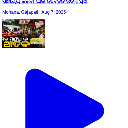
ସାହାର୍ଯ୍ୟ କରିବା ପାଇଁ ନିବେଦନ କଲେ ପୁଅ
Mohana, Gajapati | Aug 7, 2026