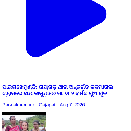
ପାରଳାଖେମୁଣ୍ଡି: ରାୟଗଡ଼ ଥାନା ଅନ୍ତର୍ଗତ କଡମାତାଲ
ଗ୍ରାମରେ ସାପ କାମୁଡ଼ାରେ ମା' ଓ ୬ ବର୍ଷର ପୁଅ ମୃତ
Paralakhemundi, Gajapati | Aug 7, 2026