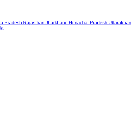
a Pradesh
Rajasthan
Jharkhand
Himachal Pradesh
Uttarakha
la