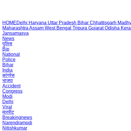
HOME
Delhi
Haryana
Uttar Pradesh
Bihar
Chhattisgarh
Madhy
Maharashtra
Assam
West Bengal
Tripura
Gujarat
Odisha
Kera
Jansamasya
News
पुलिस
Bjp
National
Police
Bihar
India
कांग्रेस
भाजपा
Accident
Congress
Modi
Delhi
Viral
मारपीट
Breakingnews
Narendramodi
Nitishkumar