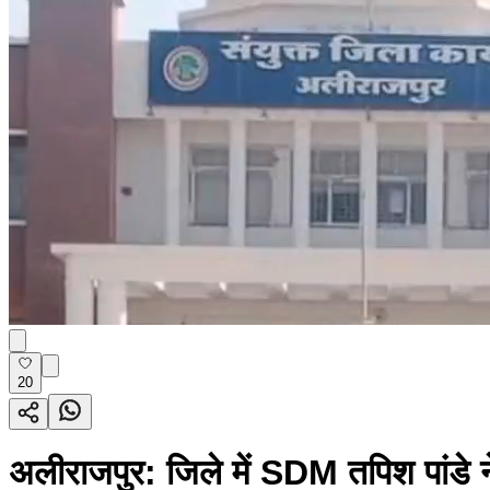
20
अलीराजपुर: जिले में SDM तपिश पांडे ने