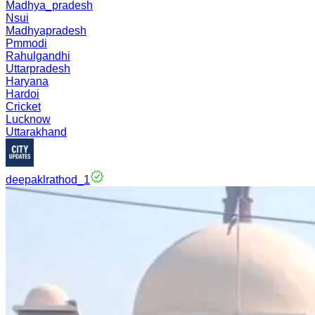
Madhya_pradesh
Nsui
Madhyapradesh
Pmmodi
Rahulgandhi
Uttarpradesh
Haryana
Hardoi
Cricket
Lucknow
Uttarakhand
deepaklrathod_1