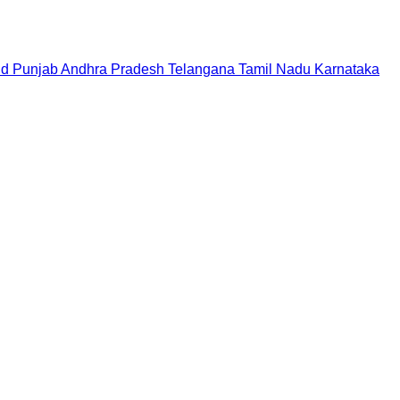
nd
Punjab
Andhra Pradesh
Telangana
Tamil Nadu
Karnataka