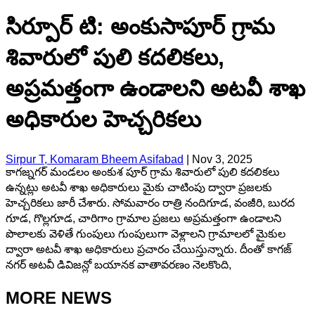
సిర్పూర్ టి: అంకుసాపూర్ గ్రామ
శివారులో పులి కదలికలు,
అప్రమత్తంగా ఉండాలని అటవీ శాఖ
అధికారుల హెచ్చరికలు
Sirpur T, Komaram Bheem Asifabad
|
Nov 3, 2025
కాగజ్నగర్ మండలం అంకుశ పూర్ గ్రామ శివారులో పులి కదలికలు
ఉన్నట్లు అటవీ శాఖ అధికారులు మైకు చాటింపు ద్వారా ప్రజలకు
హెచ్చరికలు జారీ చేశారు. సోమవారం రాత్రి నందిగూడ, వంజీరి, బురద
గూడ, గొల్లగూడ, చారిగాం గ్రామాల ప్రజలు అప్రమత్తంగా ఉండాలని
పొలాలకు వెళితే గుంపులు గుంపులుగా వెళ్లాలని గ్రామాలలో మైకుల
ద్వారా అటవీ శాఖ అధికారులు ప్రచారం చేయిస్తున్నారు. దీంతో కాగజ్
నగర్ అటవీ డివిజన్లో బయానక వాతావరణం నెలకొంది,
MORE NEWS