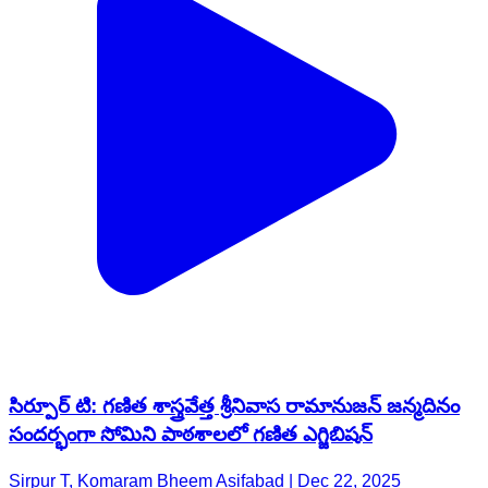
సిర్పూర్ టి: గణిత శాస్త్రవేత్త శ్రీనివాస రామానుజన్ జన్మదినం
సందర్భంగా సోమిని పాఠశాలలో గణిత ఎగ్జిబిషన్
Sirpur T, Komaram Bheem Asifabad | Dec 22, 2025