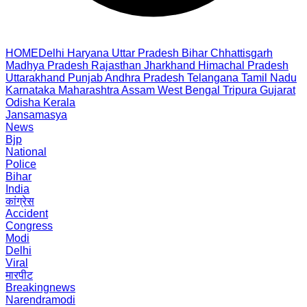
HOME
Delhi
Haryana
Uttar Pradesh
Bihar
Chhattisgarh
Madhya Pradesh
Rajasthan
Jharkhand
Himachal Pradesh
Uttarakhand
Punjab
Andhra Pradesh
Telangana
Tamil Nadu
Karnataka
Maharashtra
Assam
West Bengal
Tripura
Gujarat
Odisha
Kerala
Jansamasya
News
Bjp
National
Police
Bihar
India
कांग्रेस
Accident
Congress
Modi
Delhi
Viral
मारपीट
Breakingnews
Narendramodi