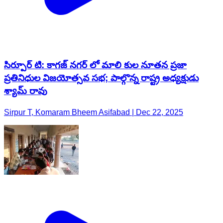
సిర్పూర్ టి: కాగజ్ నగర్ లో మాలి కుల నూతన ప్రజా
ప్రతినిధుల విజయోత్సవ సభ; పాల్గొన్న రాష్ట్ర అధ్యక్షుడు
శ్యామ్ రావు
Sirpur T, Komaram Bheem Asifabad | Dec 22, 2025