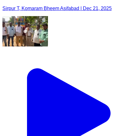
Sirpur T, Komaram Bheem Asifabad | Dec 21, 2025