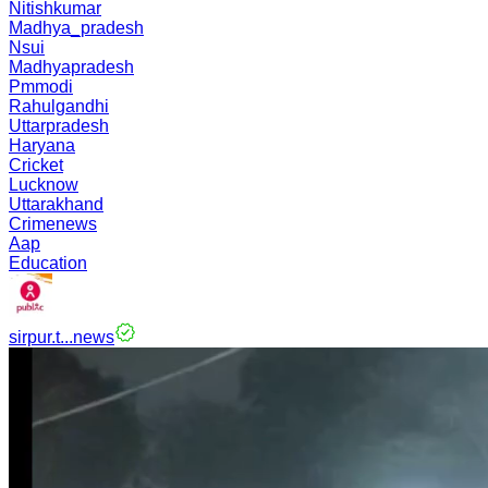
Nitishkumar
Madhya_pradesh
Nsui
Madhyapradesh
Pmmodi
Rahulgandhi
Uttarpradesh
Haryana
Cricket
Lucknow
Uttarakhand
Crimenews
Aap
Education
sirpur.t...news