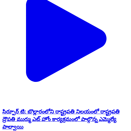
సిర్పూర్ టి: బొల్లారంలోని రాష్ట్రపతి నిలయంలో రాష్ట్రపతి
ద్రౌపతి ముర్ము ఎట్ హోం కార్యక్రమంలో పాల్గొన్న ఎమ్మెల్యే
పాల్వాయి