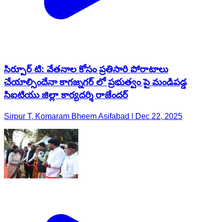
సిర్పూర్ టి: వేతనాల కోసం ప్రతిసారి పోరాటాలు
చేయాల్సిందేనా కాగజ్నగర్ లో ప్రభుత్వం పై మండిపడ్డ
సిఐటియు జిల్లా కార్యదర్శి రాజేందర్
Sirpur T, Komaram Bheem Asifabad | Dec 22, 2025