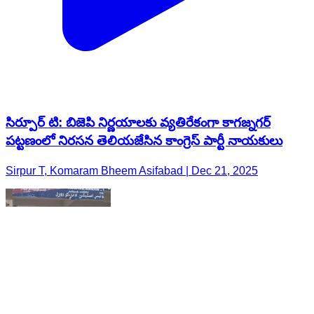
సిర్పూర్ టి: బిజెపి నిర్ణయాలకు వ్యతిరేకంగా కాగజ్నగర్
పట్టణంలో నిరసన తెలియజేసిన కాంగ్రెస్ పార్టీ నాయకులు
Sirpur T, Komaram Bheem Asifabad | Dec 21, 2025