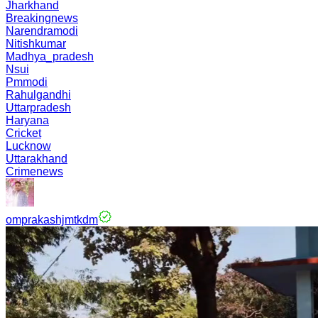
Jharkhand
Breakingnews
Narendramodi
Nitishkumar
Madhya_pradesh
Nsui
Pmmodi
Rahulgandhi
Uttarpradesh
Haryana
Cricket
Lucknow
Uttarakhand
Crimenews
omprakashjmtkdm