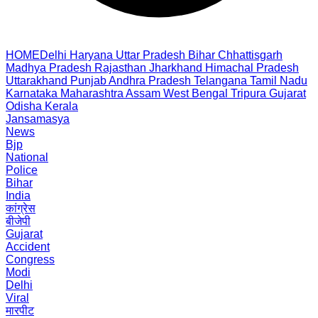
HOME
Delhi
Haryana
Uttar Pradesh
Bihar
Chhattisgarh
Madhya Pradesh
Rajasthan
Jharkhand
Himachal Pradesh
Uttarakhand
Punjab
Andhra Pradesh
Telangana
Tamil Nadu
Karnataka
Maharashtra
Assam
West Bengal
Tripura
Gujarat
Odisha
Kerala
Jansamasya
News
Bjp
National
Police
Bihar
India
कांग्रेस
बीजेपी
Gujarat
Accident
Congress
Modi
Delhi
Viral
मारपीट