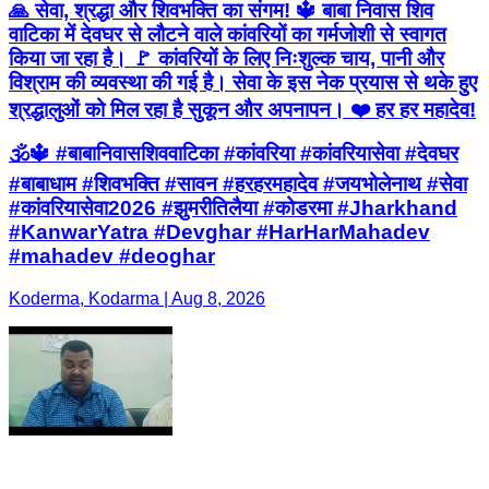
🙏 सेवा, श्रद्धा और शिवभक्ति का संगम! 🔱 बाबा निवास शिव
वाटिका में देवघर से लौटने वाले कांवरियों का गर्मजोशी से स्वागत
किया जा रहा है। 🚩 कांवरियों के लिए निःशुल्क चाय, पानी और
विश्राम की व्यवस्था की गई है। सेवा के इस नेक प्रयास से थके हुए
श्रद्धालुओं को मिल रहा है सुकून और अपनापन। ❤️ हर हर महादेव!
🕉️🔱 #बाबानिवासशिववाटिका #कांवरिया #कांवरियासेवा #देवघर
#बाबाधाम #शिवभक्ति #सावन #हरहरमहादेव #जयभोलेनाथ #सेवा
#कांवरियासेवा2026 #झुमरीतिलैया #कोडरमा #Jharkhand
#KanwarYatra #Devghar #HarHarMahadev
#mahadev #deoghar
Koderma, Kodarma | Aug 8, 2026