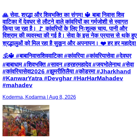
🙏 सेवा, श्रद्धा और शिवभक्ति का संगम! 🔱 बाबा निवास शिव
वाटिका में देवघर से लौटने वाले कांवरियों का गर्मजोशी से स्वागत
किया जा रहा है। 🚩 कांवरियों के लिए निःशुल्क चाय, पानी और
विश्राम की व्यवस्था की गई है। सेवा के इस नेक प्रयास से थके हुए
श्रद्धालुओं को मिल रहा है सुकून और अपनापन। ❤️ हर हर महादेव!
🕉️🔱 #बाबानिवासशिववाटिका #कांवरिया #कांवरियासेवा #देवघर
#बाबाधाम #शिवभक्ति #सावन #हरहरमहादेव #जयभोलेनाथ #सेवा
#कांवरियासेवा2026 #झुमरीतिलैया #कोडरमा #Jharkhand
#KanwarYatra #Devghar #HarHarMahadev
#mahadev
Koderma, Kodarma | Aug 8, 2026