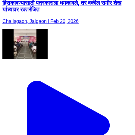
हिसकावण्यासाठी पत्रकाराला धमकावले, तर वकील समीर शेख
यांच्यावर रक्तरंजित
Chalisgaon, Jalgaon | Feb 20, 2026