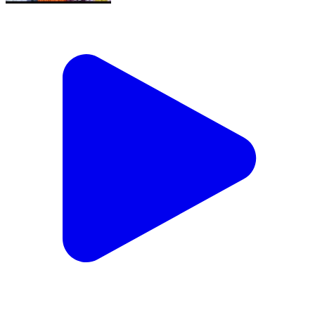
चाळीसगाव: चाळीसगावात संत सेवालाल महाराज जयंतीचा जल्लोष;
भव्य मिरवणूक अन् 'गोरमाटी' पुस्तकाचे प्रकाशन
Chalisgaon, Jalgaon | Feb 17, 2026