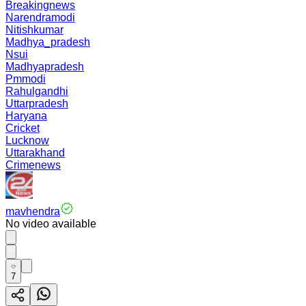
Breakingnews
Narendramodi
Nitishkumar
Madhya_pradesh
Nsui
Madhyapradesh
Pmmodi
Rahulgandhi
Uttarpradesh
Haryana
Cricket
Lucknow
Uttarakhand
Crimenews
mavhendra
No video available
7