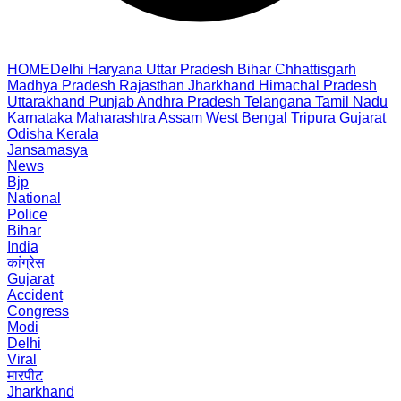
HOME
Delhi
Haryana
Uttar Pradesh
Bihar
Chhattisgarh
Madhya Pradesh
Rajasthan
Jharkhand
Himachal Pradesh
Uttarakhand
Punjab
Andhra Pradesh
Telangana
Tamil Nadu
Karnataka
Maharashtra
Assam
West Bengal
Tripura
Gujarat
Odisha
Kerala
Jansamasya
News
Bjp
National
Police
Bihar
India
कांग्रेस
Gujarat
Accident
Congress
Modi
Delhi
Viral
मारपीट
Jharkhand