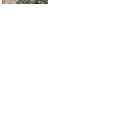
चाळीसगाव: ​चाळीसगाव: बर्डी शिवारात विहिरीत आढळला बिबट्याच्या
पिल्लाचा मृतदेह!
Chalisgaon, Jalgaon | Feb 16, 2026