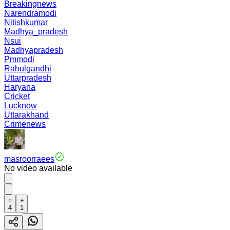
Breakingnews
Narendramodi
Nitishkumar
Madhya_pradesh
Nsui
Madhyapradesh
Pmmodi
Rahulgandhi
Uttarpradesh
Haryana
Cricket
Lucknow
Uttarakhand
Crimenews
masroorraees
No video available
4
1