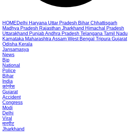
HOME
Delhi
Haryana
Uttar Pradesh
Bihar
Chhattisgarh
Madhya Pradesh
Rajasthan
Jharkhand
Himachal Pradesh
Uttarakhand
Punjab
Andhra Pradesh
Telangana
Tamil Nadu
Karnataka
Maharashtra
Assam
West Bengal
Tripura
Gujarat
Odisha
Kerala
Jansamasya
News
Bjp
National
Police
Bihar
India
कांग्रेस
Gujarat
Accident
Congress
Modi
Delhi
Viral
मारपीट
Jharkhand