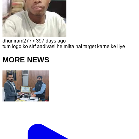
dhuniram277
•
397 days ago
tum logo ko sirf aadivasi he milta hai target karne ke liye
MORE NEWS