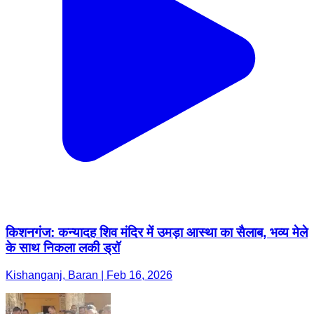
किशनगंज: कन्यादह शिव मंदिर में उमड़ा आस्था का सैलाब, भव्य मेले
के साथ निकला लकी ड्रॉ
Kishanganj, Baran | Feb 16, 2026