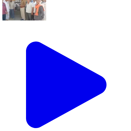
किशनगंज: गुर्जर महापंचायत ने भंवरगढ़ थाने में सौंपा ज्ञापन,
ढीकोनिया में भैंस चोरी का मामला गरमाया