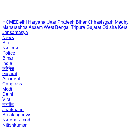
HOME
Delhi
Haryana
Uttar Pradesh
Bihar
Chhattisgarh
Madhy
Maharashtra
Assam
West Bengal
Tripura
Gujarat
Odisha
Kera
Jansamasya
News
Bjp
National
Police
Bihar
India
कांग्रेस
Gujarat
Accident
Congress
Modi
Delhi
Viral
मारपीट
Jharkhand
Breakingnews
Narendramodi
Nitishkumar