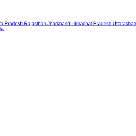
a Pradesh
Rajasthan
Jharkhand
Himachal Pradesh
Uttarakha
la