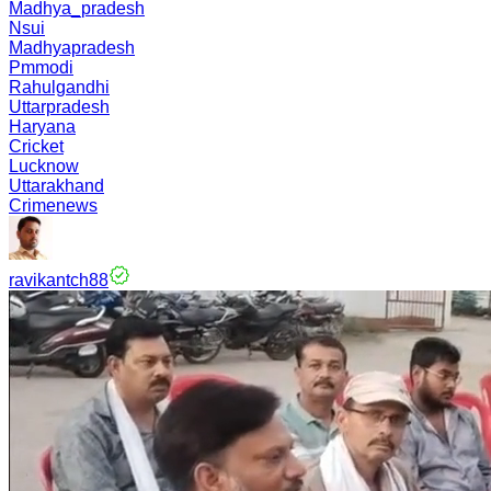
Madhya_pradesh
Nsui
Madhyapradesh
Pmmodi
Rahulgandhi
Uttarpradesh
Haryana
Cricket
Lucknow
Uttarakhand
Crimenews
ravikantch88