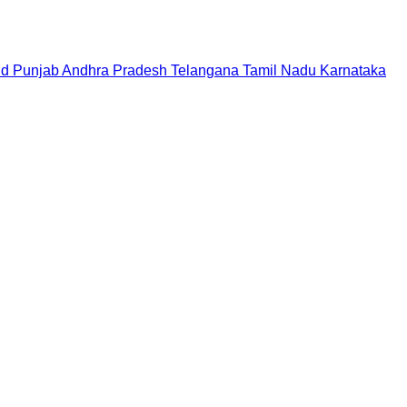
nd
Punjab
Andhra Pradesh
Telangana
Tamil Nadu
Karnataka