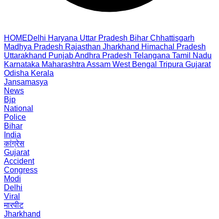
HOME
Delhi
Haryana
Uttar Pradesh
Bihar
Chhattisgarh
Madhya Pradesh
Rajasthan
Jharkhand
Himachal Pradesh
Uttarakhand
Punjab
Andhra Pradesh
Telangana
Tamil Nadu
Karnataka
Maharashtra
Assam
West Bengal
Tripura
Gujarat
Odisha
Kerala
Jansamasya
News
Bjp
National
Police
Bihar
India
कांग्रेस
Gujarat
Accident
Congress
Modi
Delhi
Viral
मारपीट
Jharkhand