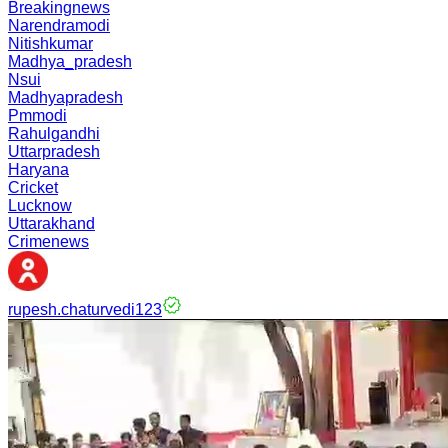
Breakingnews
Narendramodi
Nitishkumar
Madhya_pradesh
Nsui
Madhyapradesh
Pmmodi
Rahulgandhi
Uttarpradesh
Haryana
Cricket
Lucknow
Uttarakhand
Crimenews
rupesh.chaturvedi123