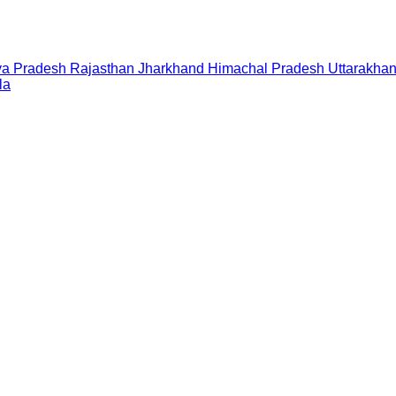
a Pradesh
Rajasthan
Jharkhand
Himachal Pradesh
Uttarakha
la