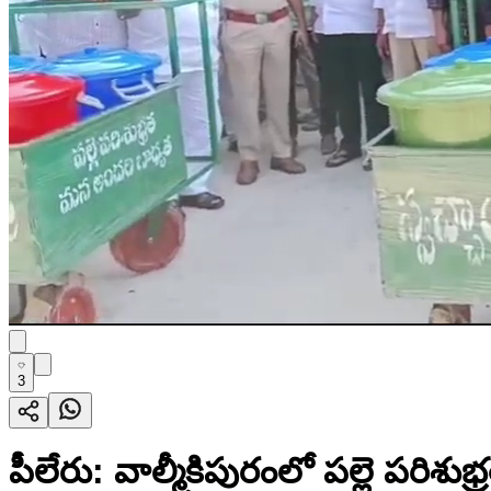
3
పీలేరు: వాల్మీకిపురంలో పల్లె పరిశుభ్