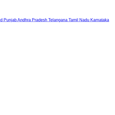
nd
Punjab
Andhra Pradesh
Telangana
Tamil Nadu
Karnataka