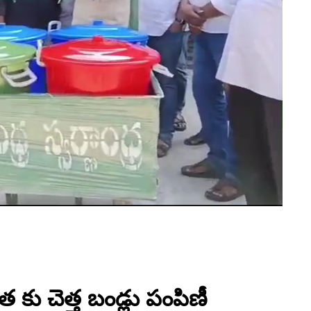
రత కు చెత్త బండ్లు పంపిణీ