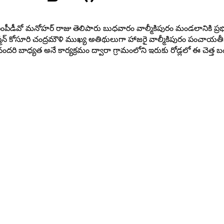
ు ఎంపీడీవో మనోహర్ రాజు తెలిపారు బుధవారం వాల్మీకిపురం మండలానికి ప్రభు
్తుత చైర్మన్ కోసూరి చంద్రమౌళి ముఖ్య అతిథులుగా హాజరై వాల్మీకిపురం పంచ
మనందరి బాధ్యత అనే కార్యక్రమం ద్వారా గ్రామంలోని ఇరుకు రోడ్లలో ఈ చెత్త బండ