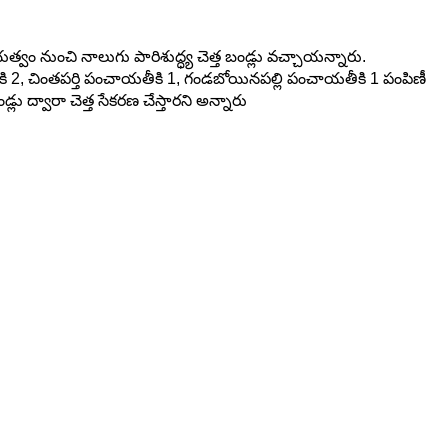
త్వం నుంచి నాలుగు పారిశుద్ధ్య చెత్త బండ్లు వచ్చాయన్నారు.
ాయతీకి 2, చింతపర్తి పంచాయతీకి 1, గండబోయినపల్లి పంచాయతీకి 1 పంపిణీ
్లు ద్వారా చెత్త సేకరణ చేస్తారని అన్నారు