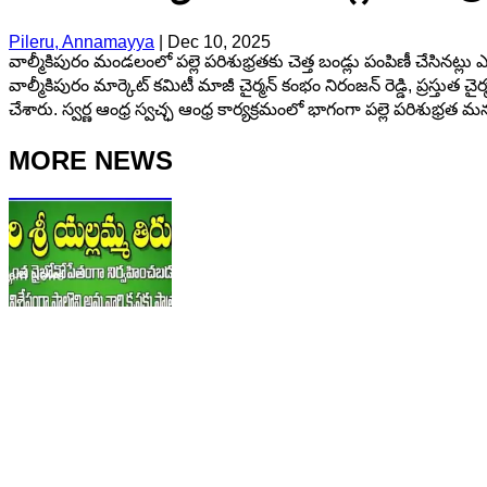
Pileru, Annamayya
|
Dec 10, 2025
వాల్మీకిపురం మండలంలో పల్లె పరిశుభ్రతకు చెత్త బండ్లు పంపిణీ చేసినట్ల
వాల్మీకిపురం మార్కెట్ కమిటీ మాజీ చైర్మన్ కంభం నిరంజన్ రెడ్డి, ప్రస
చేశారు. స్వర్ణ ఆంధ్ర స్వచ్ఛ ఆంధ్ర కార్యక్రమంలో భాగంగా పల్లె పరిశుభ్రత 
MORE NEWS