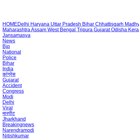
HOME
Delhi
Haryana
Uttar Pradesh
Bihar
Chhattisgarh
Madhy
Maharashtra
Assam
West Bengal
Tripura
Gujarat
Odisha
Kera
Jansamasya
News
Bjp
National
Police
Bihar
India
कांग्रेस
Gujarat
Accident
Congress
Modi
Delhi
Viral
मारपीट
Jharkhand
Breakingnews
Narendramodi
Nitishkumar