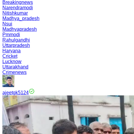
Breakingnews
Narendramodi
Nitishkumar
Madhya_pradesh
Nsui
Madhyapradesh
Pmmodi
Rahulgandhi
Uttarpradesh
Haryana
Cricket
Lucknow
Uttarakhand
Crimenews
ajeetgk5124