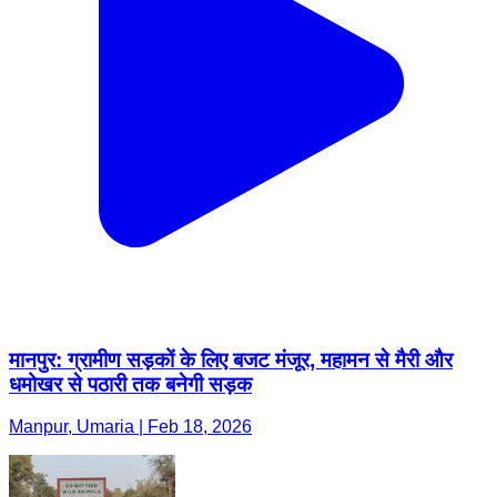
मानपुर: ग्रामीण सड़कों के लिए बजट मंजूर, महामन से मैरी और
धमोखर से पठारी तक बनेगी सड़क
Manpur, Umaria | Feb 18, 2026