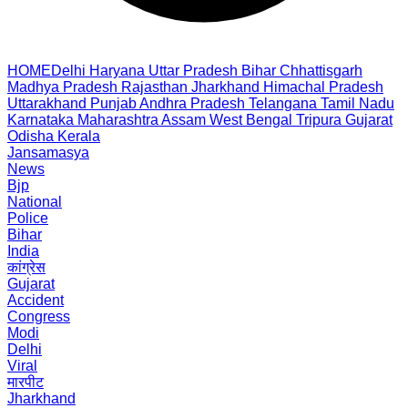
HOME
Delhi
Haryana
Uttar Pradesh
Bihar
Chhattisgarh
Madhya Pradesh
Rajasthan
Jharkhand
Himachal Pradesh
Uttarakhand
Punjab
Andhra Pradesh
Telangana
Tamil Nadu
Karnataka
Maharashtra
Assam
West Bengal
Tripura
Gujarat
Odisha
Kerala
Jansamasya
News
Bjp
National
Police
Bihar
India
कांग्रेस
Gujarat
Accident
Congress
Modi
Delhi
Viral
मारपीट
Jharkhand