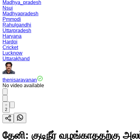
Madhya_pradesh
Nsui
Madhyapradesh
Pmmodi
Rahulgandhi
Uttarpradesh
Haryana
Hardoi
Cricket
Lucknow
Uttarakhand
thenisaravanan
No video available
2
தேனி: குடிநீர் வழங்காததற்கு அல