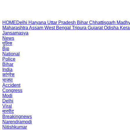
HOME
Delhi
Haryana
Uttar Pradesh
Bihar
Chhattisgarh
Madhy
Maharashtra
Assam
West Bengal
Tripura
Gujarat
Odisha
Kera
Jansamasya
News
पुलिस
Bjp
National
Police
Bihar
India
कांग्रेस
भाजपा
Accident
Congress
Modi
Delhi
Viral
मारपीट
Breakingnews
Narendramodi
Nitishkumar