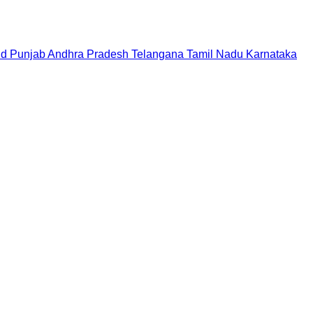
nd
Punjab
Andhra Pradesh
Telangana
Tamil Nadu
Karnataka