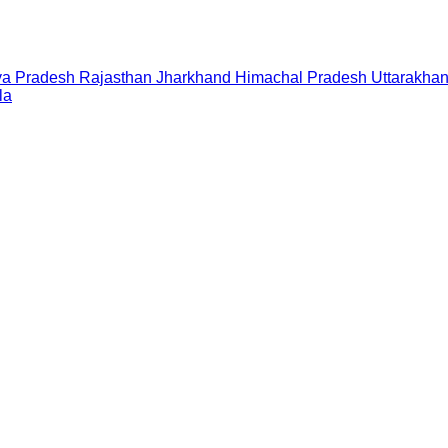
a Pradesh
Rajasthan
Jharkhand
Himachal Pradesh
Uttarakha
la